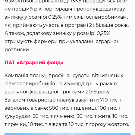
майбутнього врожаю в ДПЗКУ проводиться вже
не перший рік, корпорація пропонує додаткову
знижку у розмірі 0,25% тим сільгоспвиробникам,
які приймають участь в програмі 2 і більше років.
А також, додаткову знижку у розмірі 0,25%
отримують фермери при укладанні аграрної
розписки.
ПАТ «Аграрний фонд»
Компанія планує профінансувати вітчизняних
сільгоспвиробників на 2,5 млрд грн у рамках
весняної форвардної програми 2019 року.
Загалом товариство планує закупити 710 тис. т
зернових, а саме: 500 тис. т пшениці, 100 тис. т
кукурудзи, 50 тис. т ячменю, 30 тис. т жита, 10 тис.
т гречки, 10 тис. т вівса та 10 тис. т гороху жовтого.