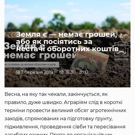
Земля є ― немає грошей,
або як посіятись за
нестачі оборотних коштів
7 березня 2019
1821
0
Весна, на яку так чекали, закінчується, як
правило, дуже швидко. Аграріям слід в короткі
терміни провести великий обсяг агротехнічних
заходів, спрямованих на підготовку ґрунту,
підживлення, проведення сівби та пересівання
загиблих озимих. Проте до організаційних