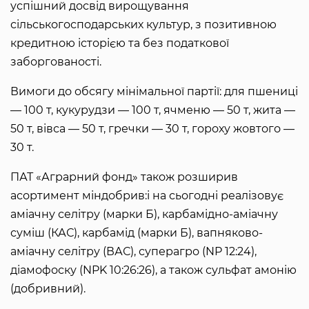
успішний досвід вирощування
сільськогосподарських культур, з позитивною
кредитною історією та без податкової
заборгованості.
Вимоги до обсягу мінімальної партії: для пшениці
— 100 т, кукурудзи — 100 т, ячменю — 50 т, жита —
50 т, вівса — 50 т, гречки — 30 т, гороху жовтого —
30 т.
ПАТ «Аграрний фонд» також розширив
асортимент міндобрив:і на сьогодні реалізовує
аміачну селітру (марки Б), карбамідно-аміачну
суміш (КАС), карбамід (марки Б), вапняково-
аміачну селітру (ВАС), суперагро (NP 12:24),
діамофоску (NPK 10:26:26), а також сульфат амонію
(добривний).