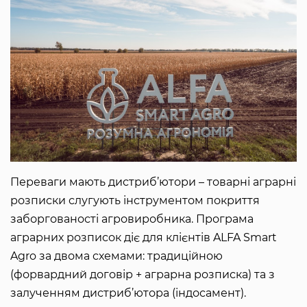
Переваги мають дистриб’ютори – товарні аграрні
розписки слугують інструментом покриття
заборгованості агровиробника. Програма
аграрних розписок діє для клієнтів ALFA Smart
Agro за двома схемами: традиційною
(форвардний договір + аграрна розписка) та з
залученням дистриб’ютора (індосамент).