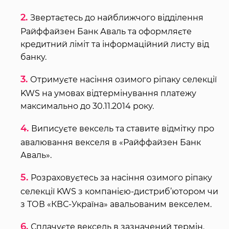
Звертаєтесь до найближчого відділення
Райффайзен Банк Аваль та оформляєте
кредитний ліміт та інформаційний листу від
банку.
Отримуєте насіння озимого ріпаку селекції
KWS на умовах відтермінування платежу
максимально до 30.11.2014 року.
Виписуєте вексель та ставите відмітку про
авалювання векселя в «Райффайзен Банк
Аваль».
Розраховуєтесь за насіння озимого ріпаку
селекції KWS з компанією-дистриб’ютором чи
з ТОВ «КВС-Україна» авальованим векселем.
Сплачуєте вексель в зазначений термін.