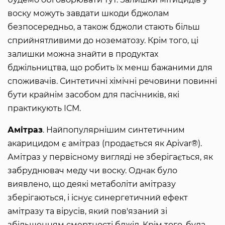
воску можуть завдати шкоди бджолам
безпосередньо, а також бджоли стають більш
сприйнятливими до нозематозу. Крім того, ці
залишки можна знайти в продуктах
бджільництва, що робить їх менш бажаними для
споживачів. Синтетичні хімічні речовини повинні
бути крайнім засобом для пасічників, які
практикують ІСМ.
Амітраз
. Найпопулярнішим синтетичним
акарицидом є амітраз (продається як Apivar®).
Амітраз у первісному вигляді не зберігається, як
забруднювач меду чи воску. Однак було
виявлено, що деякі метаболіти амітразу
зберігаються, і існує синергетичний ефект
амітразу та вірусів, який пов'язаний зі
збільшенням смертності бджіл. Крім того, була