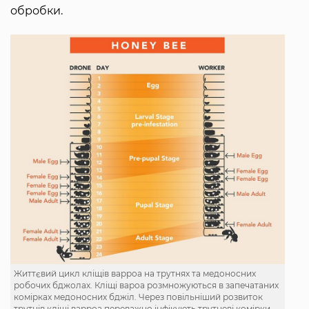
обробки.
Життєвий цикл кліщів варроа на трутнях та медоносних
робочих бджолах. Кліщі вароа розмножуються в запечатаних
комірках медоносних бджіл. Через повільніший розвиток
трутнів кліщі варроа переважно інфікують трутневі комірки,