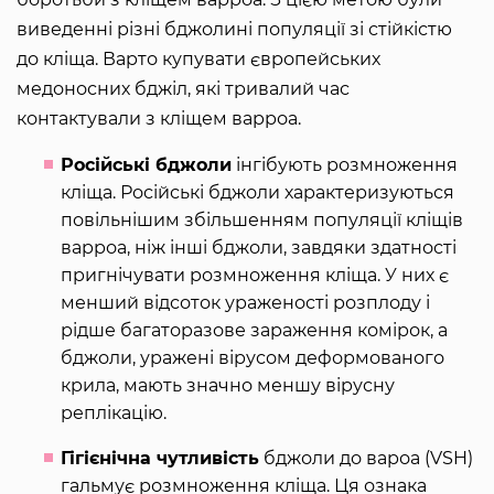
виведенні різні бджолині популяції зі стійкістю
до кліща. Варто купувати європейських
медоносних бджіл, які тривалий час
контактували з кліщем варроа.
Російські бджоли
інгібують розмноження
кліща. Російські бджоли характеризуються
повільнішим збільшенням популяції кліщів
варроа, ніж інші бджоли, завдяки здатності
пригнічувати розмноження кліща. У них є
менший відсоток ураженості розплоду і
рідше багаторазове зараження комірок, а
бджоли, уражені вірусом деформованого
крила, мають значно меншу вірусну
реплікацію.
Гігієнічна чутливість
бджоли до вароа (VSH)
гальмує розмноження кліща. Ця ознака