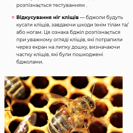
розпізнається тестуванням .
Відкусування ніг кліщів
― бджоли будуть
кусати кліщів, завдаючи шкоди їхнім тілам та/
або ногам. Ця ознака бджіл розпізнається
при уважному огляді кліщів, які потрапили
через екран на липку дошку, визначаючи
частку кліщів, які були пошкоджені
бджолами.