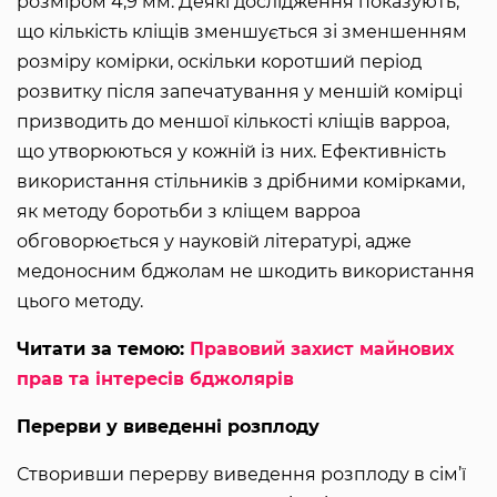
розміром 4,9 мм. Деякі дослідження показують,
що кількість кліщів зменшується зі зменшенням
розміру комірки, оскільки коротший період
розвитку після запечатування у меншій комірці
призводить до меншої кількості кліщів варроа,
що утворюються у кожній із них. Ефективність
використання стільників з дрібними комірками,
як методу боротьби з кліщем варроа
обговорюється у науковій літературі, адже
медоносним бджолам не шкодить використання
цього методу.
Читати за темою:
Правовий захист майнових
прав та інтересів бджолярів
Перерви у виведенні розплоду
Створивши перерву виведення розплоду в сім’ї