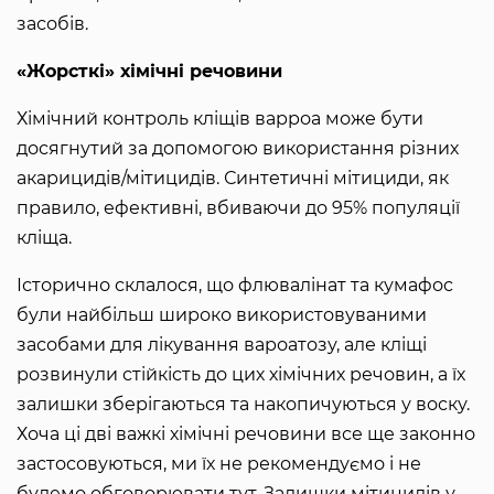
засобів.
«Жорсткі» хімічні речовини
Хімічний контроль кліщів варроа може бути
досягнутий за допомогою використання різних
акарицидів/мітицидів. Синтетичні мітициди, як
правило, ефективні, вбиваючи до 95% популяції
кліща.
Історично склалося, що флювалінат та кумафос
були найбільш широко використовуваними
засобами для лікування вароатозу, але кліщі
розвинули стійкість до цих хімічних речовин, а їх
залишки зберігаються та накопичуються у воску.
Хоча ці дві важкі хімічні речовини все ще законно
застосовуються, ми їх не рекомендуємо і не
будемо обговорювати тут. Залишки мітицидів у