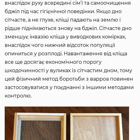
внаслідок руху всередині сім’ї та самоочищення
бджіл під час гігієнічної поведінки. Якщо дно
сітчасте, а не глухе, кліщі падають на землю і
рідше піднімаються знову на бджіл. Сітчасте дно
зменшує інвазію кліща у виводкових комірках,
внаслідок чого нижчий відсоток популяції
опиниться у розплоді. Навантаження від кліща
все ще досягає економічного порогу
шкодочинності у вуликах із сітчастим дном, тому
цей фізичний метод боротьби з варроа повинен
застосовуватися у поєднанні з іншими методами
контролю.