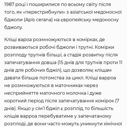
1987 році і поширилися по всьому світу після
того, як «перестрибнули» з азіатської медоносної
бджоли (Apis cerana) на європейську медоносну
бджолу.
Кліщі вароа розмножуються в комірках, де
розвиваються робочі бджоли і трутні. Комірки
розплоду трутнів більші, а стадія розвитку після
запечатування довша (15 днів для трутнів проти 11
днів для робочих бджіл), що дозволяє кліщам
давати більше потомства за цикл. Кліщі варроа
не розмножуються в маточниках через
несприйняття маточного молочка і дуже
короткий період після запечатування комірок (7
днів). Якщо у сім’ї бджіл є розплід, то більшість
кліщів варроа перебуватиме у запечатаному
розплоді, де вони часто можуть уникнути хімічної