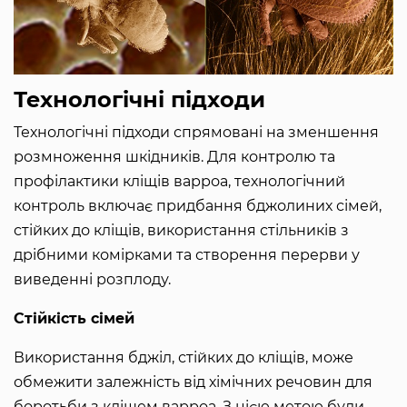
Технологічні підходи
Технологічні підходи спрямовані на зменшення
розмноження шкідників. Для контролю та
профілактики кліщів варроа, технологічний
контроль включає придбання бджолиних сімей,
стійких до кліщів, використання стільників з
дрібними комірками та створення перерви у
виведенні розплоду.
Стійкість сімей
Використання бджіл, стійких до кліщів, може
обмежити залежність від хімічних речовин для
боротьби з кліщем варроа. З цією метою були