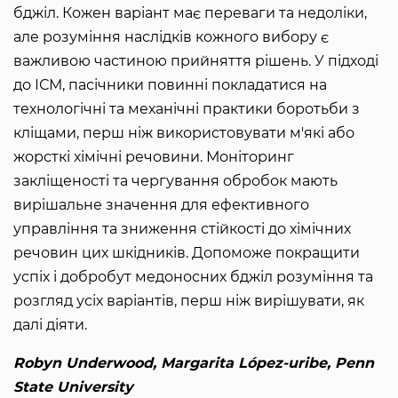
бджіл. Кожен варіант має переваги та недоліки,
але розуміння наслідків кожного вибору є
важливою частиною прийняття рішень. У підході
до ІСМ, пасічники повинні покладатися на
технологічні та механічні практики боротьби з
кліщами, перш ніж використовувати м'які або
жорсткі хімічні речовини. Моніторинг
закліщеності та чергування обробок мають
вирішальне значення для ефективного
управління та зниження стійкості до хімічних
речовин цих шкідників. Допоможе покращити
успіх і добробут медоносних бджіл розуміння та
розгляд усіх варіантів, перш ніж вирішувати, як
далі діяти.
Robyn Underwood, Margarita López-uribe, Penn
State University