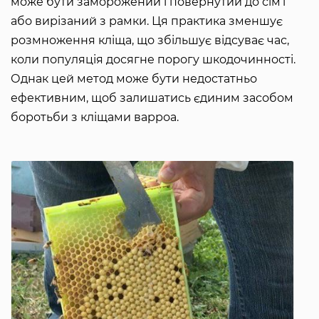
може бути заморожений і повернутий до сім’ї
або вирізаний з рамки. Ця практика зменшує
розмноження кліща, що збільшує відсуває час,
коли популяція досягне порогу шкодочинності.
Однак цей метод може бути недостатньо
ефективним, щоб залишатись єдиним засобом
боротьби з кліщами варроа.