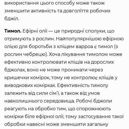
використання цього способу може також
зменшити активність та довголіття робочих
бджіл.
Тимол.
Ефірні олії ― це природні сполуки, що
отримують з рослин. Найпопулярнішою ефірною
олією для боротьби з кліщем варроа є тимол (з
рослин чебрецю). Хоча лікування тимолом може
ефективно контролювати кліщів на дорослих
бджолах, воно не може проникати через
кришечки комірок, тому не контролює кліщів у
виводкових комірках. Ефективність тимолу
залежить від сили сім’ї, а також від умов
навколишнього середовища. Робочі бджоли
реагують на обробко тим, що спорожнюють
комірки біля ефірної олії, тому застосування такої
обробки навесні може зменшити загальну