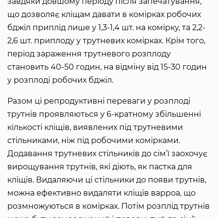
завдяки довшому періоду після запечатування,
що дозволяє кліщам давати в комірках робочих
бджіл приплід лише у 1,3-1,4 шт. на комірку, та 2,2-
2,6 шт. приплоду у трутневих комірках. Крім того,
період зараження трутневого розплоду
становить 40-50 годин, на відміну від 15-30 годин
у розплоді робочих бджіл.
Разом ці репродуктивні переваги у розплоді
трутнів проявляються у 6-кратному збільшенні
кількості кліщів, виявлених під трутневими
стільниками, ніж під робочими комірками.
Додавання трутневих стільників до сім’ї заохочує
вирощування трутнів, які діють, як пастка для
кліщів. Видаляючи ці стільники до появи трутнів,
можна ефективно видаляти кліщів варроа, що
розмножуються в комірках. Потім розплід трутнів