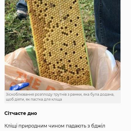
Зіскоблювання розплоду трутнів з рамки, яка була додана,
щоб діяти, як пастка для кліща
Сітчасте дно
Кліщі природним чином падають з бджіл