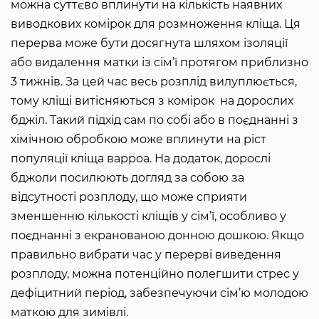
можна суттєво вплинути на кількість наявних
виводкових комірок для розмноження кліща. Ця
перерва може бути досягнута шляхом ізоляції
або видалення матки із сім’ї протягом приблизно
3 тижнів. За цей час весь розплід вилуплюється,
тому кліщі витісняються з комірок на дорослих
бджіл. Такий підхід сам по собі або в поєднанні з
хімічною обробкою може вплинути на ріст
популяції кліща варроа. На додаток, дорослі
бджоли посилюють догляд за собою за
відсутності розплоду, що може сприяти
зменшенню кількості кліщів у сім’ї, особливо у
поєднанні з екранованою донною дошкою. Якщо
правильно вибрати час у перерві виведення
розплоду, можна потенційно полегшити стрес у
дефіцитний період, забезпечуючи сім’ю молодою
маткою для зимівлі.