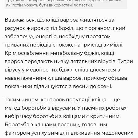
які потім можуть бути використані як пастки.
Вважається, що кліщі варроа живляться за
рахунок жирових тіл бджіл, що є органом, який
забезпечує енергію, необхідну протягом
тривалих періодів спокою, наприклад зимівлі.
Крім ослаблення метаболізму бджіл, кліщі
варроа передають низку летальних вірусів. Титри
вірусу у медоносних бджіл співвідносяться з
навантаженням кліща варроа, причому обидва
показники підвищуются з весни до осені.
Таким чином, контроль популяції кліща ― це
метод боротьби з вірусами. У пасічних роботах
вибір часу боротьби з кліщами є критичним.
Боротьба з кліщами восени є головним
фактором успіху зимівлі і виживання медоносних