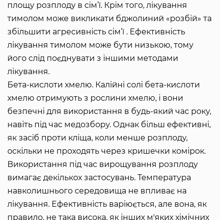
площу розплоду в сім’ї. Крім того, лікування
тимолом може викликати бджолиний «розбій» та
збільшити агресивність сім’ї . Ефективність
лікування тимолом може бути низькою, тому
його слід поєднувати з іншими методами
лікування.
Бета-кислоти хмелю. Калійні солі бета-кислоти
хмелю отримують з рослини хмелю, і вони
безпечні для використання в будь-який час року,
навіть під час медозбору. Однак більш ефективні,
як засіб проти кліща, коли менше розплоду,
оскільки не проходять через кришечки комірок.
Використання під час вирощування розплоду
вимагає декількох застосувань. Температура
навколишнього середовища не впливає на
лікування. Ефективність варіюється, але вона, як
правило, не така висока, як інших м'яких хімічних