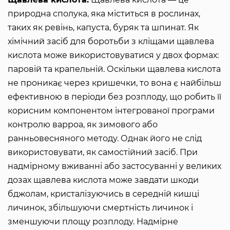
природна сполука, яка міститься в рослинах,
таких як ревінь, капуста, буряк та шпинат. Як
хімічний засіб для боротьби з кліщами щавлева
кислота може використовуватися у двох формах:
паровій та крапельній. Оскільки щавлева кислота
не проникає через кришечки, то вона є найбільш
ефективною в періоди без розплоду, що робить її
корисним компонентом інтегрованої програми
контролю варроа, як зимового або
ранньовесняного методу. Однак його не слід
використовувати, як самостійний засіб. При
надмірному вживанні або застосуванні у великих
дозах щавлева кислота може завдати шкоди
бджолам, кристалізуючись в середній кишці
личинок, збільшуючи смертність личинок і
зменшуючи площу розплоду. Надмірне