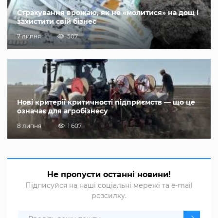
Страхування врожаю, як не «молитися» на дощ і
захистити свій бізнес
7 липня
507
Нові критерії критичності підприємств — що це
означає для агробізнесу
8 липня
1 607
Не пропусти останні новини!
Підписуйся на наші соціальні мережі та e-mail
розсилку.