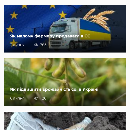
Як малому фермеру продавати в ЄС
3 липня
785
Як підвищити врожайність сої в Україні
6 липня
1 261