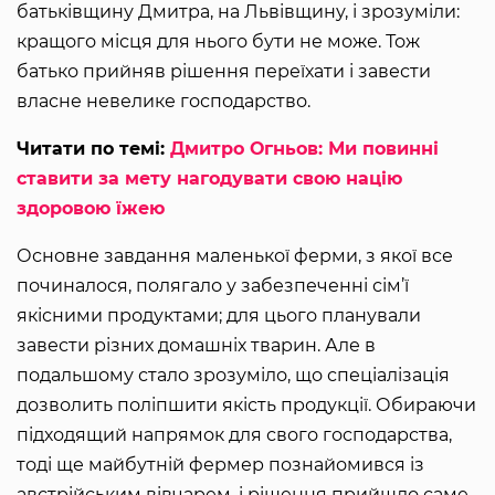
батьківщину Дмитра, на Львівщину, і зрозуміли:
кращого місця для нього бути не може. Тож
батько прийняв рішення переїхати і завести
власне невелике господарство.
Читати по темі:
Дмитро Огньов: Ми повинні
ставити за мету нагодувати свою націю
здоровою їжею
Основне завдання маленької ферми, з якої все
починалося, полягало у забезпеченні сім’ї
якісними продуктами; для цього планували
завести різних домашніх тварин. Але в
подальшому стало зрозуміло, що спеціалізація
дозволить поліпшити якість продукції. Обираючи
підходящий напрямок для свого господарства,
тоді ще майбутній фермер познайомився із
австрійським вівчарем, і рішення прийшло саме