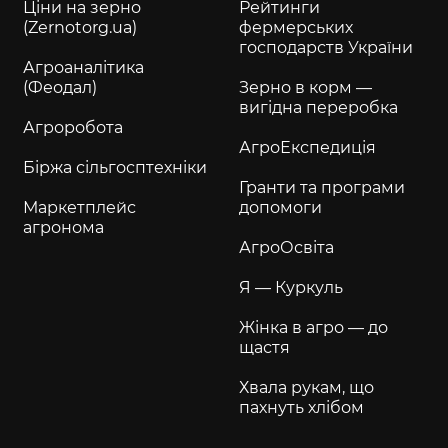
Ціни на зерно
Рейтинги
(Zernotorg.ua)
фермерських
господарств України
Агроаналітика
(Феодал)
Зерно в корм —
вигідна переробка
Агроробота
АгроЕкспедиція
Біржа сільгосптехніки
Гранти та програми
Маркетплейс
допомоги
агронома
АгроОсвіта
Я — Куркуль
Жінка в агро — до
щастя
Хвала рукам, що
пахнуть хлібом