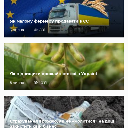
Як малому фермеру продавати в ЄС
3 липня
801
Як підвищити врожайність сої в Україні
6 липня
1 297
Страхування врожаю, як не «молитися» на дощ і
захистити свій бізнес