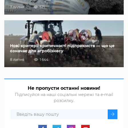
7 липня
521
Нові критерії критичності підприємств — що це
означає для агробізнесу
8 липня
1 644
Не пропусти останні новини!
Підписуйся на наші соціальні мережі та e-mail
розсилку.