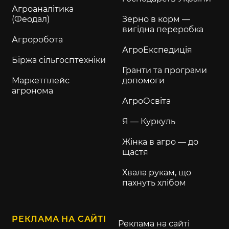
Агроаналітика
(Феодал)
Зерно в корм —
вигідна переробка
Агроробота
АгроЕкспедиція
Біржа сільгосптехніки
Гранти та програми
Маркетплейс
допомоги
агронома
АгроОсвіта
Я — Куркуль
Жінка в агро — до
щастя
Хвала рукам, що
пахнуть хлібом
РЕКЛАМА НА САЙТІ
Реклама на сайті