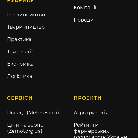
РУБРИКИ
Компанії
Рослинництво
Породи
Тваринництво
Практика
Технології
Економіка
Логістика
СЕРВІСИ
ПРОЕКТИ
Погода (MeteoFarm)
Агротрилогія
Ціни на зерно
Рейтинги
(Zernotorg.ua)
фермерських
господарств України