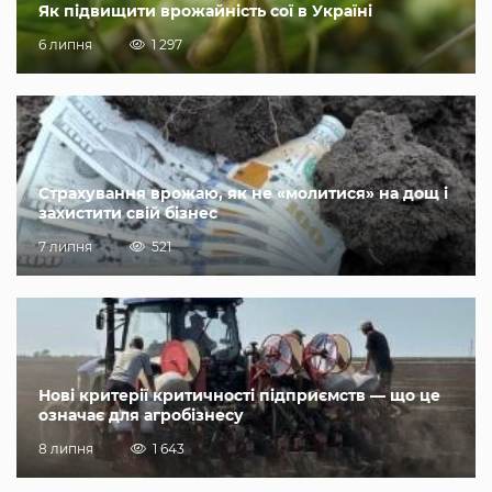
Як підвищити врожайність сої в Україні
6 липня
1 297
Страхування врожаю, як не «молитися» на дощ і
захистити свій бізнес
7 липня
521
Нові критерії критичності підприємств — що це
означає для агробізнесу
8 липня
1 643