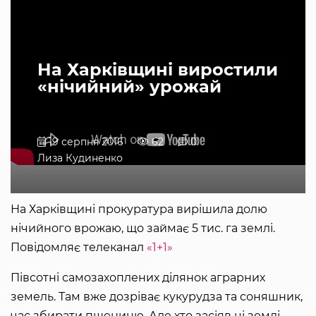
На Харківщині виростили
«нічийний» урожай
19 серпня 2016
62
0
Лиза Кудиненко
На Харківщині прокуратура вирішила долю
нічийного врожаю, що займає 5 тис. га землі.
Повідомляє телеканал
«1+1»
Півсотні самозахоплених ділянок аграрних
земель. Там вже дозріває кукурудза та соняшник,
час збирати пшеницю. Але хто засіяв ці землі