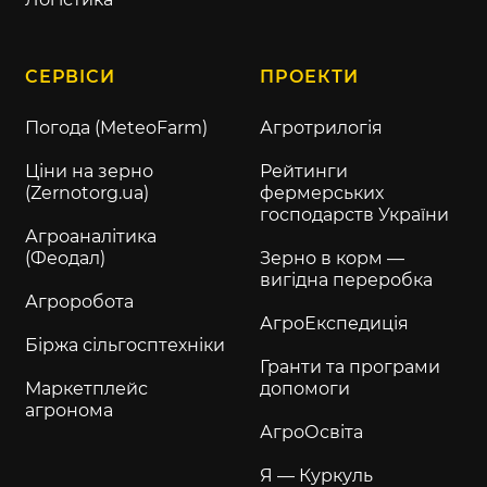
СЕРВІСИ
ПРОЕКТИ
Погода (MeteoFarm)
Агротрилогія
Ціни на зерно
Рейтинги
(Zernotorg.ua)
фермерських
господарств України
Агроаналітика
(Феодал)
Зерно в корм —
вигідна переробка
Агроробота
АгроЕкспедиція
Біржа сільгосптехніки
Гранти та програми
Маркетплейс
допомоги
агронома
АгроОсвіта
Я — Куркуль