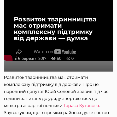
Розвиток тваринництва
має отримати
комплексну підтримку
від держави — думка
6 березня 2017
60
0
Розвиток тваринництва має отримати
комплексну підтримку від держави. Про це
народний депутат Юрій Соловей заявив під час
години запитань до уряду звертаючись до
міністра аграрної політики
Тараса Кутового
.
Зауважуючи, що в гірських районах дуже гостро