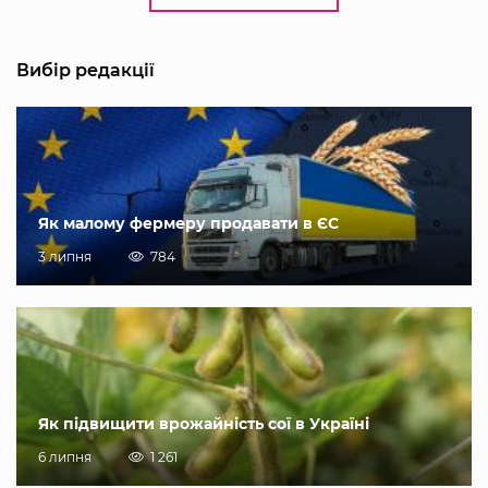
Вибір редакції
Як малому фермеру продавати в ЄС
3 липня
784
Як підвищити врожайність сої в Україні
6 липня
1 261