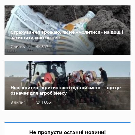
Страхування врожаю, як не «молитися» на дощ і
захистити свій бізнес
7 липня
507
Нові критерії критичності підприємств — що це
означає для агробізнесу
8 липня
1 606
Не пропусти останні новини!