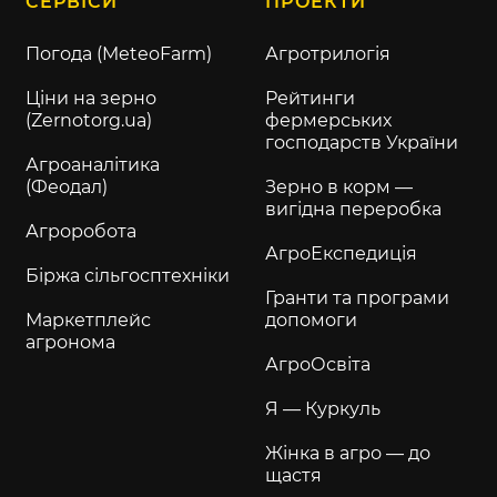
СЕРВІСИ
ПРОЕКТИ
Погода (MeteoFarm)
Агротрилогія
Ціни на зерно
Рейтинги
(Zernotorg.ua)
фермерських
господарств України
Агроаналітика
(Феодал)
Зерно в корм —
вигідна переробка
Агроробота
АгроЕкспедиція
Біржа сільгосптехніки
Гранти та програми
Маркетплейс
допомоги
агронома
АгроОсвіта
Я — Куркуль
Жінка в агро — до
щастя