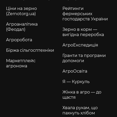
Ціни на зерно
Рейтинги
(Zernotorg.ua)
фермерських
господарств України
Агроаналітика
(Феодал)
Зерно в корм —
вигідна переробка
Агроробота
АгроЕкспедиція
Біржа сільгосптехніки
Гранти та програми
Маркетплейс
допомоги
агронома
АгроОсвіта
Я — Куркуль
Жінка в агро — до
щастя
Хвала рукам, що
пахнуть хлібом