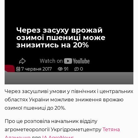
Через засуху врожай
озимої пшениці може
знизитись на 20%
7 червня 2017
91
0
Через засушливі умови у північних і центральних
областях України можливе зниження врожаю
озимої пшениці до 20%.
Про це розповіла начальник відділу
агрометеорології Укргідрометцентру
Тетяна
Адаменко
для
IA AgroNews
.