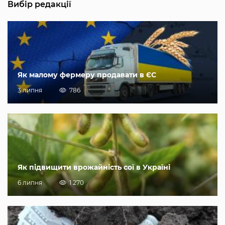
Вибір редакції
Як малому фермеру продавати в ЄС
3 липня
786
Як підвищити врожайність сої в Україні
6 липня
1 270