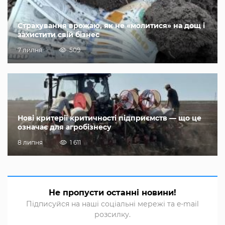
Страхування врожаю, як не «молитися» на дощ і
захистити свій бізнес
7 липня
509
Нові критерії критичності підприємств — що це
означає для агробізнесу
8 липня
1 611
Не пропусти останні новини!
Підписуйся на наші соціальні мережі та e-mail
розсилку.