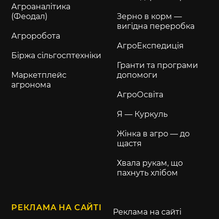
Агроаналітика
(Феодал)
Зерно в корм —
вигідна переробка
Агроробота
АгроЕкспедиція
Біржа сільгосптехніки
Гранти та програми
Маркетплейс
допомоги
агронома
АгроОсвіта
Я — Куркуль
Жінка в агро — до
щастя
Хвала рукам, що
пахнуть хлібом
РЕКЛАМА НА САЙТІ
Реклама на сайті