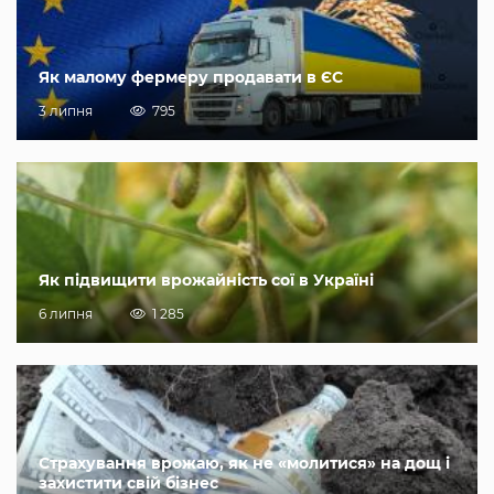
Як малому фермеру продавати в ЄС
3 липня
795
Як підвищити врожайність сої в Україні
6 липня
1 285
Страхування врожаю, як не «молитися» на дощ і
захистити свій бізнес