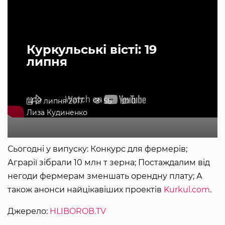
Куркульські вісті: 19
липня
19 липня 2017
58
0
Лиза Кудиненко
Сьогодні у випуску: Конкурс для фермерів;
Аграрії зібрали 10 млн т зерна; Постаждалим від
негоди фермерам зменшать орендну плату; А
також анонси найцікавіших проектів
Kurkul.com
.
Джерело:
HLIBOROB.TV