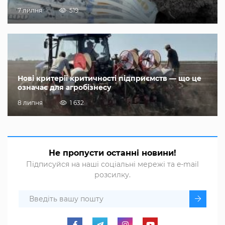
7 липня
519
Нові критерії критичності підприємств — що це
означає для агробізнесу
8 липня
1 632
Не пропусти останні новини!
Підписуйся на наші соціальні мережі та e-mail
розсилку.