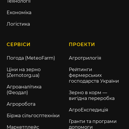
Технології
Економіка
Логістика
СЕРВІСИ
ПРОЕКТИ
Погода (MeteoFarm)
Агротрилогія
Ціни на зерно
Рейтинги
(Zernotorg.ua)
фермерських
господарств України
Агроаналітика
(Феодал)
Зерно в корм —
вигідна переробка
Агроробота
АгроЕкспедиція
Біржа сільгосптехніки
Гранти та програми
Маркетплейс
допомоги