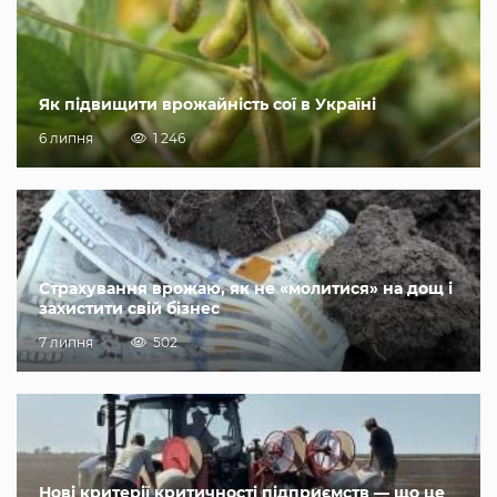
Як підвищити врожайність сої в Україні
6 липня
1 246
Страхування врожаю, як не «молитися» на дощ і
захистити свій бізнес
7 липня
502
Нові критерії критичності підприємств — що це