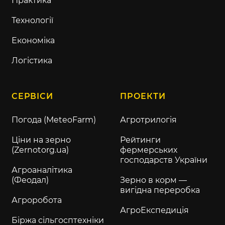
Практика
Технології
Економіка
Логістика
СЕРВІСИ
ПРОЕКТИ
Погода (MeteoFarm)
Агротрилогія
Ціни на зерно
Рейтинги
(Zernotorg.ua)
фермерських
господарств України
Агроаналітика
(Феодал)
Зерно в корм —
вигідна переробка
Агроробота
АгроЕкспедиція
Біржа сільгосптехніки