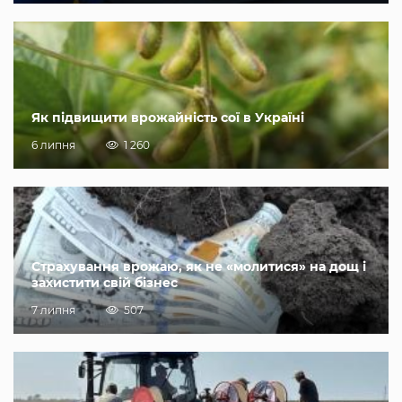
Як підвищити врожайність сої в Україні
6 липня
1 260
Страхування врожаю, як не «молитися» на дощ і
захистити свій бізнес
7 липня
507