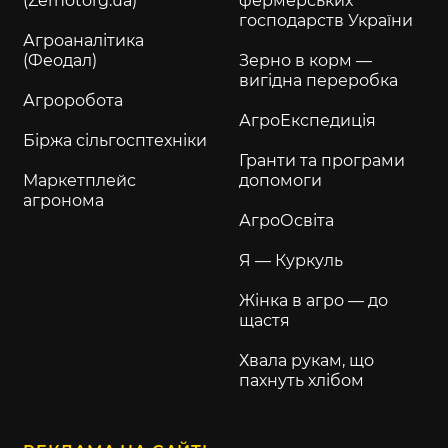
(Zernotorg.ua)
фермерських
господарств України
Агроаналітика
(Феодал)
Зерно в корм —
вигідна переробка
Агроробота
АгроЕкспедиція
Біржа сільгосптехніки
Гранти та програми
Маркетплейс
допомоги
агронома
АгроОсвіта
Я — Куркуль
Жінка в агро — до
щастя
Хвала рукам, що
пахнуть хлібом