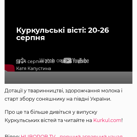
Куркульські вісті: 20-26
серпня
24 серпня 2018
86
0
Катя Капустина
Дотації у тваринництві, здорожчання молока і
старт збору соняшнику на півдні України.
Про це та більше дивіться у випуску
Куркульських вістей та читайте на
Kurkul.com
!
Відео:
HLIBOROB TV - перший аграрний канал