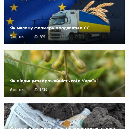
Як малому фермеру продавати в ЄС
3 липня
819
Як підвищити врожайність сої в Україні
6 липня
1 314
Страхування врожаю, як не «молитися» на дощ і