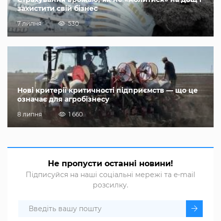
захистити свій бізнес
7 липня
530
Нові критерії критичності підприємств — що це
означає для агробізнесу
8 липня
1 660
Не пропусти останні новини!
Підписуйся на наші соціальні мережі та e-mail
розсилку.