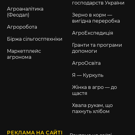
господарств України
Агроаналітика
(Феодал)
Зерно в корм —
вигідна переробка
Агроробота
АгроЕкспедиція
Біржа сільгосптехніки
Гранти та програми
Маркетплейс
допомоги
агронома
АгроОсвіта
Я — Куркуль
Жінка в агро — до
щастя
Хвала рукам, що
пахнуть хлібом
РЕКЛАМА НА САЙТІ