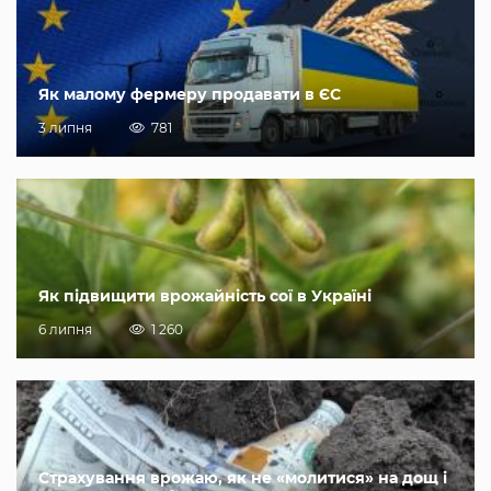
Як малому фермеру продавати в ЄС
3 липня
781
Як підвищити врожайність сої в Україні
6 липня
1 260
Страхування врожаю, як не «молитися» на дощ і