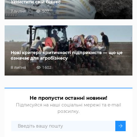
захистити свій бізнес
7 липня
507
Нові критерії критичності підприємств — що це
означає для агробізнесу
8 липня
1 602
Не пропусти останні новини!
Підписуйся на наші соціальні мережі та e-mail
розсилку.