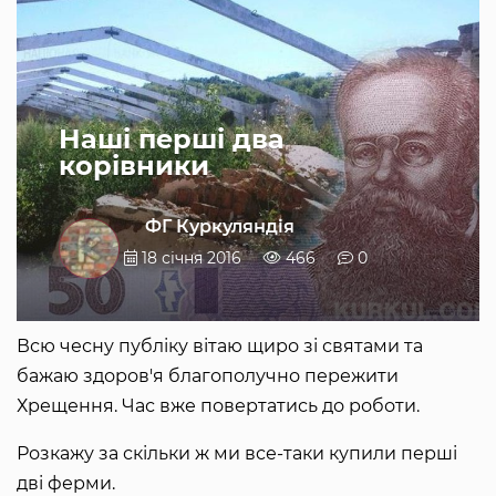
Наші перші два
корівники
ФГ Куркуляндія
18 січня 2016
466
0
Всю чесну публіку вітаю щиро зі святами та
бажаю здоров'я благополучно пережити
Хрещення. Час вже повертатись до роботи.
Розкажу за скільки ж ми все-таки купили перші
дві ферми.