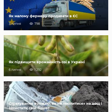
Як малому фермеру продавати в ЄС
3 липня
798
Як підвищити врожайність сої в Україні
6 липня
1 292
Страхування врожаю, як не «молитися» на дощ і
захистити свій бізнес