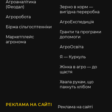
Агроаналітика
(Феодал)
Зерно в корм —
вигідна переробка
Агроробота
АгроЕкспедиція
Біржа сільгосптехніки
Гранти та програми
Маркетплейс
допомоги
агронома
АгроОсвіта
Я — Куркуль
Жінка в агро — до
щастя
Хвала рукам, що
пахнуть хлібом
РЕКЛАМА НА САЙТІ
Реклама на сайті