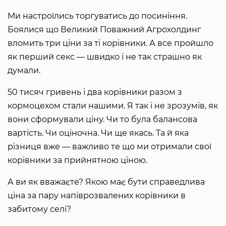
Ми настроїлись торгуватись до посиніння.
Боялися що Великий Поважний Агрохолдинг
вломить три ціни за ті корівники. А все пройшло
як перший секс — швидко і не так страшно як
думали.
50 тисяч гривень і два корівники разом з
кормоцехом стали нашими. Я так і не зрозумів, як
вони сформували ціну. Чи то була балансова
вартість. Чи оціночна. Чи ще якась. Та й яка
різниця вже — важливо те що ми отримали свої
корівники за прийнятною ціною.
А ви як вважаєте? Якою має бути справедлива
ціна за пару напіврозвалених корівники в
забитому селі?