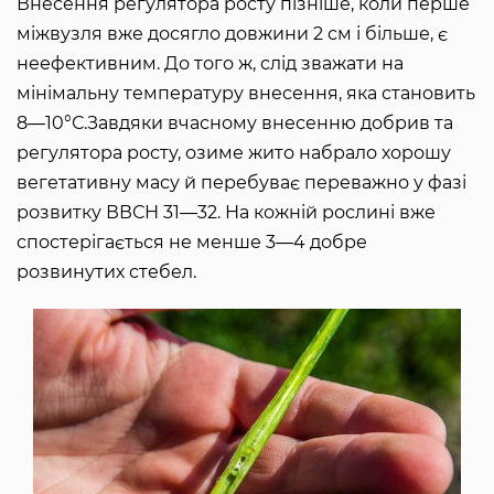
Внесення регулятора росту пізніше, коли перше
міжвузля вже досягло довжини 2 см і більше, є
неефективним. До того ж, слід зважати на
мінімальну температуру внесення, яка становить
8―10°С.Завдяки вчасному внесенню добрив та
регулятора росту, озиме жито набрало хорошу
вегетативну масу й перебуває переважно у фазі
розвитку ВВСН 31―32. На кожній рослині вже
спостерігається не менше 3―4 добре
розвинутих стебел.