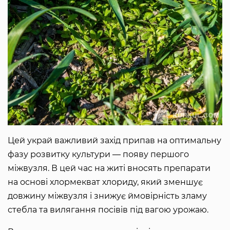
Цей украй важливий захід припав на оптимальну
фазу розвитку культури ― появу першого
міжвузля. В цей час на житі вносять препарати
на основі хлормекват хлориду, який зменшує
довжину міжвузля і знижує ймовірність зламу
стебла та вилягання посівів під вагою урожаю.