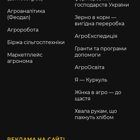
господарств України
Агроаналітика
(Феодал)
Зерно в корм —
вигідна переробка
Агроробота
АгроЕкспедиція
Біржа сільгосптехніки
Гранти та програми
Маркетплейс
допомоги
агронома
АгроОсвіта
Я — Куркуль
Жінка в агро — до
щастя
Хвала рукам, що
пахнуть хлібом
РЕКЛАМА НА САЙТІ