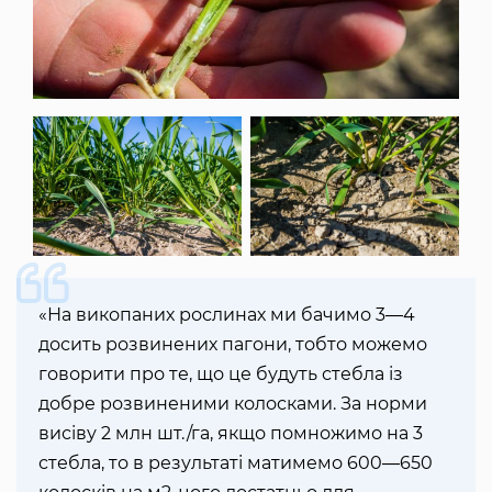
«На викопаних рослинах ми бачимо 3―4
досить розвинених пагони, тобто можемо
говорити про те, що це будуть стебла із
добре розвиненими колосками. За норми
висіву 2 млн шт./га, якщо помножимо на 3
стебла, то в результаті матимемо 600―650