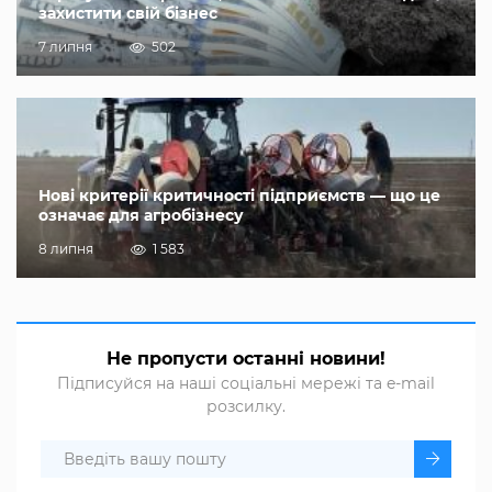
захистити свій бізнес
7 липня
502
Нові критерії критичності підприємств — що це
означає для агробізнесу
8 липня
1 583
Не пропусти останні новини!
Підписуйся на наші соціальні мережі та e-mail
розсилку.