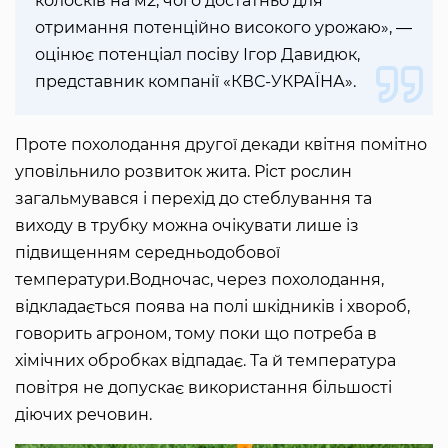
колосків на м2, чого достатньо для
отримання потенційно високого урожаю», ―
оцінює потенціал посіву Ігор Давидюк,
представник компанії «КВС-УКРАЇНА».
Проте похолодання другої декади квітня помітно
уповільнило розвиток жита. Ріст рослин
загальмувався і перехід до стеблування та
виходу в трубку можна очікувати лише із
підвищенням середньодобової
температури.Водночас, через похолодання,
відкладається поява на полі шкідників і хвороб,
говорить агроном, тому поки що потреба в
хімічних обробках відпадає. Та й температура
повітря не допускає використання більшості
діючих речовин.