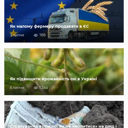
Як малому фермеру продавати в ЄС
3 липня
769
Як підвищити врожайність сої в Україні
6 липня
1 244
Страхування врожаю, як не «молитися» на дощ і