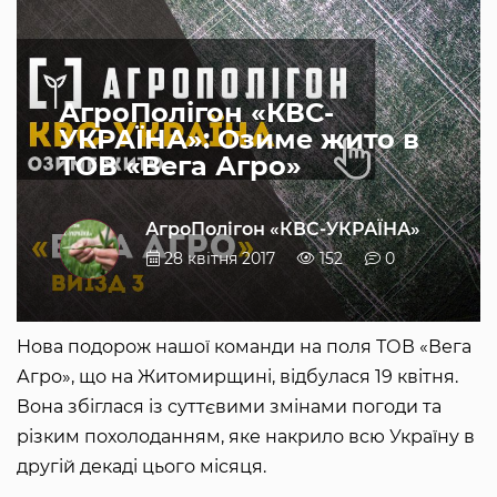
АгроПолігон «КВС-
УКРАЇНА»: Озиме жито в
ТОВ «Вега Агро»
АгроПолігон «КВС-УКРАЇНА»
28 квітня 2017
152
0
Нова подорож нашої команди на поля ТОВ «Вега
Агро», що на Житомирщині, відбулася 19 квітня.
Вона збіглася із суттєвими змінами погоди та
різким похолоданням, яке накрило всю Україну в
другій декаді цього місяця.