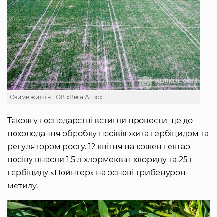
Озиме жито в ТОВ «Вега Агро»
Також у господарстві встигли провести ще до
похолодання обробку посівів жита гербіцидом та
регулятором росту. 12 квітня на кожен гектар
посіву внесли 1,5 л хлормекват хлориду та 25 г
гербіциду «Пойнтер» на основі трибенурон-
метилу.