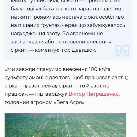
«Житу тут вистачає всього ― проблем я не
бачу. Тоді як багато в кого зараз на пшениці,
на житі проявилась нестача сірки, особливо
на піщаних ґрунтах, через що заблокувалось
надходження азоту. Бо агрономи не
запланували або не провели внесення
сірки», ― коментує Ігор Давидюк.
«Ми завжди плануємо внесення 100 кг/га
сульфату амонію для того, щоб працював азот. Є
сірка ― є азот, немає сірки ― то й азот не
працює», ― підтверджує
Віктор Петрашенко
,
головний агроном «Вега Агро».