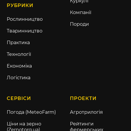
Куркулі
РУБРИКИ
Компанії
Рослинництво
Породи
Тваринництво
Практика
Технології
Економіка
Логістика
СЕРВІСИ
ПРОЕКТИ
Погода (MeteoFarm)
Агротрилогія
Ціни на зерно
Рейтинги
(Zernotorg.ua)
фермерських