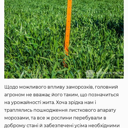
Щодо можливого впливу заморозків, головний
агроном не вважає його таким, що позначиться
на урожайності жита. Хоча зрідка нам і
траплялись пошкодження листкового апарату
морозами, та все ж рослини перебували в
доброму стані й забезпечені усіма необхідними