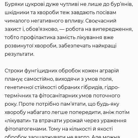
Буряки цукрові дуже чутливі не лише до бур’янів,
шкідники та хвороби теж завдають посівам
чималого негативного впливу. Своєчасний
захист і, обов’язково, — робота на випередження,
тобто профілактика замість лікування вже
розвинутої хвороби, забезпечать найкращі
результати.
Строки фунгіцидних обробок кожен аграрій
планує самостійно, виходячи з умов поля,
генетичної стійкості обраних гібридів, гідро-
термічних та фітосанітарних умов поточного
року. Проте потрібно пам’ятати, що будь-яку
хворобу набагато легше попередити, аніж потім
«лікувати» та втрачати урожай через ураження
фітопатогенами. Тому на кількості й якості
обробок заощаджувати не варто. Але можна