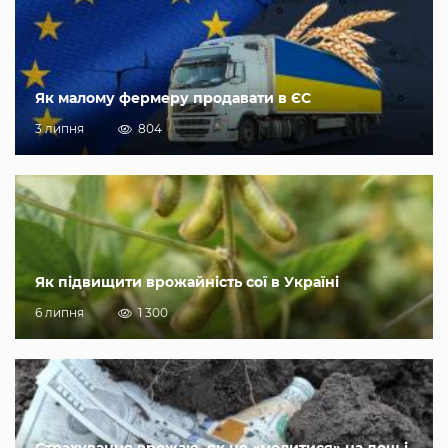
Як малому фермеру продавати в ЄС
3 липня
804
Як підвищити врожайність сої в Україні
6 липня
1 300