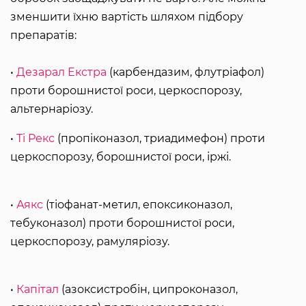
зменшити їхню вартість шляхом підбору
препаратів:
•
Дезарал Екстра
(карбендазим, флутріафол)
проти борошнистої роси, церкоспорозу,
альтернаріозу.
•
Ті Рекс
(пропіконазол, триадимефон) проти
церкоспорозу, борошнистої роси, іржі.
•
Аякс
(тіофанат-метил, епоксиконазол,
тебуконазол) проти борошнистої роси,
церкоспорозу, рамуляріозу.
•
Капітал
(азоксистробін, ципроконазол,