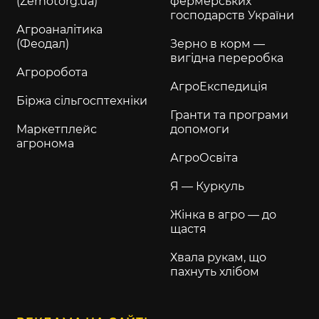
(Zernotorg.ua)
фермерських
господарств України
Агроаналітика
(Феодал)
Зерно в корм —
вигідна переробка
Агроробота
АгроЕкспедиція
Біржа сільгосптехніки
Гранти та програми
Маркетплейс
допомоги
агронома
АгроОсвіта
Я — Куркуль
Жінка в агро — до
щастя
Хвала рукам, що
пахнуть хлібом