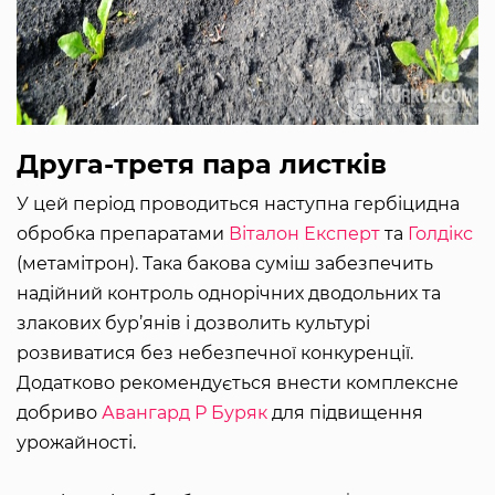
Друга-третя пара листків
У цей період проводиться наступна гербіцидна
обробка препаратами
Віталон Експерт
та
Голдікс
(метамітрон). Така бакова суміш забезпечить
надійний контроль однорічних дводольних та
злакових бур’янів і дозволить культурі
розвиватися без небезпечної конкуренції.
Додатково рекомендується внести комплексне
добриво
Авангард Р Буряк
для підвищення
урожайності.