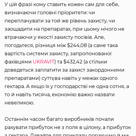
У цій фразі кому ставить кожен сам для себе,
визначаючи головні пріоритети: чи
переплачувати за той же рівень захисту, чи
заощадити на препаратах, при цьому нічого не
втрачаючи у якості захисту посівів. Але,
погодьтеся, різниця між $244,08 (а саме така
вартість системи захисту, запропонованої
фахівцями
UKRAVIT
) та $432,42 (а стільки
доведеться заплатити за захист закордонними
препаратами) суттєва навіть у межах одного
гектара. А якщо їх у господарстві не одна сотня, а
то й навіть тисяча, економію важко назвати
невеликою.
Останнім часом багато виробників почали
рахувати прибуток не з поля в цілому, а прибуток
з гектара. Давайте для прикладу порахуємо й ми.