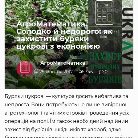
АгроМатематика.
Солодко й недорого: як
захистити буряки
цукрові з економією
АгроМатематика
25 жовтня 2017
346
0
Буряки цукрові — культура досить вибаглива та
непроста. Вони потребують не лише вивіреної
агротехнології та чітких строків проведення усіх
операцій на полі. Їм також необхідний надійний
захист від бур’янів, шкідників та хвороб, адже
буряки цукрові відомі своєю високою чутливістю