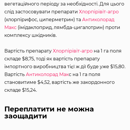
вегетаційного періоду за необхідності. Для цього
слід застосовувати препарати
Хлорпірівіт-агро
(хлорпірифос, циперметрин) та
Антиколорад
Макс
(імідаклоприд, лямбда-цигалотрин) проти
комплексу шкідників.
Вартість препарату
Хлорпірівіт-агро
на 1 га поля
складе $8,75, тоді як вартість препарату
імпортного виробництва тієї ж дії буде уже $15,80.
Вартість
Антиколорад Мак
с на 1 га поля
становитиме $4,52, вартість же закордонного
складе $15,24.
Переплатити не можна
заощадити