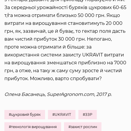
За середньої урожайності буряків цукрових 60-65
т/га можна отримати близько 50 000 грн. Якщо
витрати на вирощування становитимуть 20 000
грн, як, зазвичай, це й буває, то гектар поля дасть
вам чистий прибуток 30 000 грн. Непогано,
проте можна отримати й більше: за
використання системи захисту UKRAVIT витрати
на вирощування зменшаться приблизно на 7000
грн, а отже, на таку ж саму суму зросте й чистий
прибуток. Можливо, варто спробувати?
Олена Басанець, SuperAgronom.com, 2017 р.
#цукровий буряк
#UKRAVIT
#ЗЗР
#технологія вирощування
#захист рослин