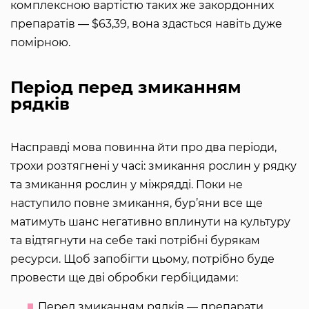
комплексною вартістю таких же закордонних
препаратів — $63,39, вона здасться навіть дуже
помірною.
Період перед змиканням
рядків
Насправді мова повинна йти про два періоди,
трохи розтягнені у часі: змикання рослин у рядку
та змикання рослин у міжрядді. Поки не
наступило повне змикання, бур’яни все ще
матимуть шанс негативно вплинути на культуру
та відтягнути на себе такі потрібні бурякам
ресурси. Щоб запобігти цьому, потрібно буде
провести ще дві обробки гербіцидами:
Перед змиканням рядків — препарати