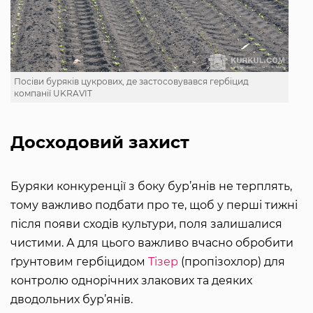
Посіви буряків цукрових, де застосовувався гербіцид
компанії UKRAVIT
Досходовий захист
Буряки конкуренції з боку бур’янів не терплять,
тому важливо подбати про те, щоб у перші тижні
після появи сходів культури, поля залишалися
чистими. А для цього важливо вчасно обробити
ґрунтовим гербіцидом
Тізер
(пропізохлор) для
контролю однорічних злакових та деяких
дводольних бур’янів.