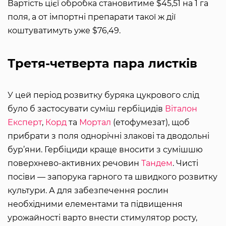
Вартість цієї обробка становитиме $45,51 на 1 га
поля, а от імпортні препарати такої ж дії
коштуватимуть уже $76,49.
Третя-четверта пара листків
У цей період розвитку буряка цукрового слід
було б застосувати суміш гербіцидів
Віталон
Експерт
,
Корд
та
Мортал
(етофумезат), щоб
прибрати з поля однорічні злакові та дводольні
бур’яни. Гербіциди краще вносити з сумішшю
поверхнево-активних речовин
Тандем
. Чисті
посіви — запорука гарного та швидкого розвитку
культури. А для забезпечення рослин
необхідними елементами та підвищення
урожайності варто внести стимулятор росту,