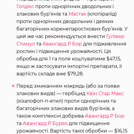
Голдікс
проти однорічних дводольних і
злакових бур’янів та
Мастак
(клопіралід)
проти однорічних дводольних і деяких
багаторічних коренепаросткових бур’янів. У
цей же час рекомендується внести
Гулівер
Стимул
та
Авангард Р Бор
для підживлення
рослин і підвищення урожайності. Ця
обробка для 1 га поля коштуватиме $47,15,
якщо ж застосувати імпортні препарати, її
вартість складе вже $79,28.
Перед змиканням міжрядь (або за появи
злакових видів) — гербіцид
Квін Стар Макс
(хізалофоп-п-етил) проти однорічних та
багаторічних злакових видів бур’янів, а
також комплексні добрива
Авангард Р Бор
та
Авангард Р Буряк
для підвищення
урожайності. Вартість такої обробки — $16,15