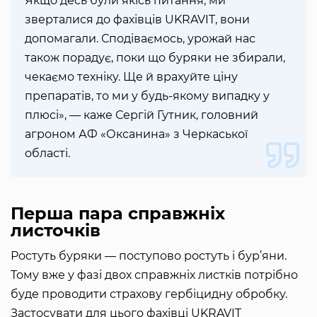
Якщо десь були якісь питання, ми
зверталися до фахівців UKRAVIT, вони
допомагали. Сподіваємось, урожай нас
також порадує, поки що буряки не збирали,
чекаємо техніку. Ще й врахуйте ціну
препаратів, то ми у будь-якому випадку у
плюсі», — каже Сергій Гутник, головний
агроном АФ «Оксанина» з Черкаської
області.
Перша пара справжніх
листочків
Ростуть буряки — поступово ростуть і бур’яни.
Тому вже у фазі двох справжніх листків потрібно
буде проводити страхову гербіцидну обробку.
Застосувати для цього фахівці UKRAVIT