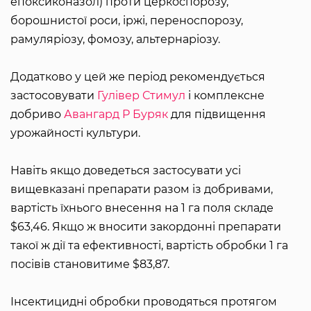
епоксиконазол) проти церкоспорозу,
борошнистої роси, іржі, переноспорозу,
рамуляріозу, фомозу, альтернаріозу.
Додатково у цей же період рекомендується
застосовувати
Гулівер Стимул
і комплексне
добриво
Авангард Р Буряк
для підвищення
урожайності культури.
Навіть якщо доведеться застосувати усі
вищевказані препарати разом із добривами,
вартість їхнього внесення на 1 га поля складе
$63,46. Якщо ж вносити закордонні препарати
такої ж дії та ефективності, вартість обробки 1 га
посівів становитиме $83,87.
Інсектицидні обробки проводяться протягом