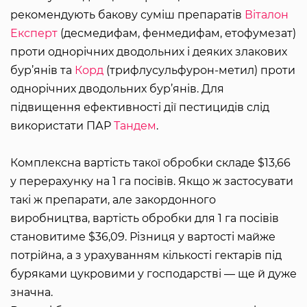
рекомендують бакову суміш препаратів
Віталон
Експерт
(десмедифам, фенмедифам, етофумезат)
проти однорічних дводольних і деяких злакових
бур’янів та
Корд
(трифлусульфурон-метил) проти
однорічних дводольних бур’янів. Для
підвищення ефективності дії пестицидів слід
використати ПАР
Тандем
.
Комплексна вартість такої обробки складе $13,66
у перерахунку на 1 га посівів. Якщо ж застосувати
такі ж препарати, але закордонного
виробництва, вартість обробки для 1 га посівів
становитиме $36,09. Різниця у вартості майже
потрійна, а з урахуванням кількості гектарів під
буряками цукровими у господарстві — ще й дуже
значна.