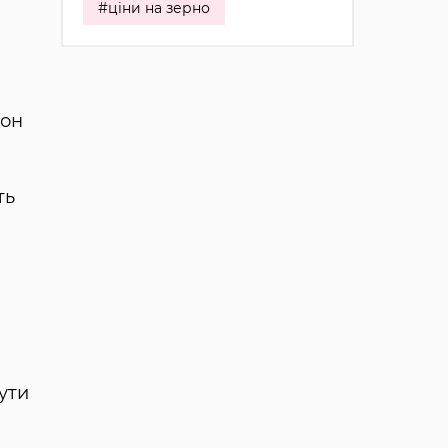
#ціни на зерно
кон
ть
ути