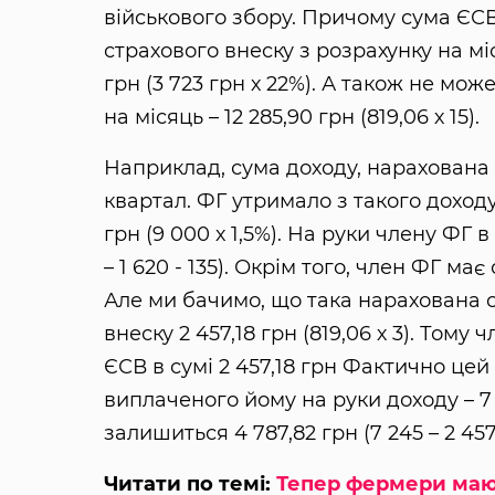
військового збору. Причому сума ЄС
страхового внеску з розрахунку на мі
грн (3 723 грн х 22%). А також не мо
на місяць – 12 285,90 грн (819,06 х 15).
Наприклад, сума доходу, нарахована Ф
квартал. ФГ утримало з такого доходу 
грн (9 000 х 1,5%). На руки члену ФГ 
– 1 620 - 135). Окрім того, член ФГ ма
Але ми бачимо, що така нарахована 
внеску 2 457,18 грн (819,06 х 3). Том
ЄСВ в сумі 2 457,18 грн Фактично це
виплаченого йому на руки доходу – 7
залишиться 4 787,82 грн (7 245 – 2 457,
Читати по темі:
Тепер фермери мают