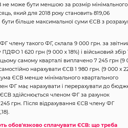
В не може бути меншою за розмір мінімального
сяць, який для 2018 року становить 819,06
же бути більше максимальної суми ЄСВ з розраху
Г члену такого ФГ, склала 9 000 грн. за звітни
ПДФО 1 620 грн (9 000 х 18%) і військовий збір 
в цьому самому кварталі виплачено 7 245 грн (9
є самостійно нарахувати ЄСВ 1 980 грн. (9 000 х 2
сума ЄСВ менше мінімального квартального
у член ФГ має нарахувати і перерахувати до бюдж
й ЄСВ здійснюється членом ФГ за рахунок
 245 грн. Після відрахування ЄСВ члену ФГ
18).
ь обов'язково сплачувати ЄСВ: що треба