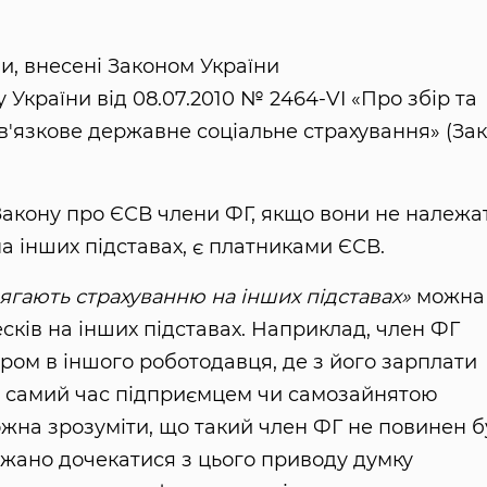
ни, внесені Законом України
ну України від 08.07.2010 № 2464-VI «Про збір та
в'язкове державне соціальне страхування» (За
 4 Закону про ЄСВ члени ФГ, якщо вони не належа
на інших підставах, є платниками ЄСВ.
длягають страхуванню на інших підставах»
можна
сків на інших підставах. Наприклад, член ФГ
ом в іншого роботодавця, де з його зарплати
ой самий час підприємцем чи самозайнятою
ожна зрозуміти, що такий член ФГ не повинен б
жано дочекатися з цього приводу думку