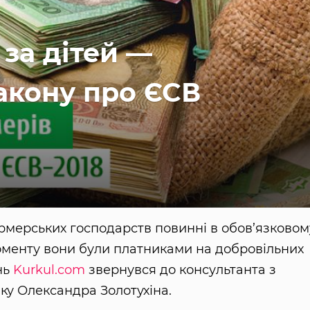
 за дітей —
акону про ЄСВ
фермерських господарств повинні в обов’язковом
оменту вони були платниками на добровільних
нь
Kurkul.com
звернувся до консультанта з
іку Олександра Золотухіна.