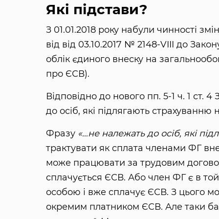
Які підстави?
З 01.01.2018 року набули чинності змі
від від 03.10.2017 № 2148-VIII до Зако
облік єдиного внеску на загальнообо
про ЄСВ).
Відповідно до нового пп. 5-1 ч. 1 ст.
до осіб, які підлягають страхуванню 
Фразу
«…не належать до осіб, які пі
трактувати як сплата членами ФГ вне
може працювати за трудовим договор
сплачується ЄСВ. Або член ФГ є в т
особою і вже сплачує ЄСВ. З цього м
окремим платником ЄСВ. Але таки ба