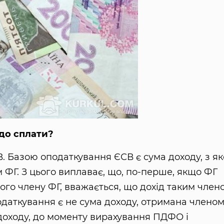
до сплати?
СВ. Базою оподаткування ЄСВ є сума доходу, з як
ФГ. З цього виплаває, що, по-перше, якщо ФГ
його члену ФГ, вважається, що дохід таким член
одаткування є не сума доходу, отримана члено
 доходу, до моменту вирахування ПДФО і