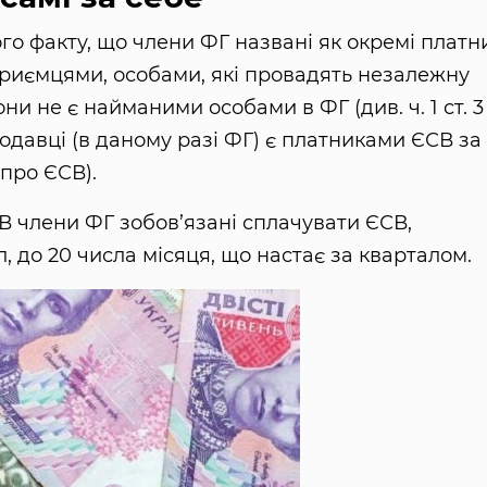
го факту, що члени ФГ названі як окремі платн
ідприємцями, особами, які провадять незалежну
ни не є найманими особами в ФГ (див. ч. 1 ст. 3
одавці (в даному разі ФГ) є платниками ЄСВ за
у про ЄСВ).
ЄСВ члени ФГ зобов’язані сплачувати ЄСВ,
 до 20 числа місяця, що настає за кварталом.