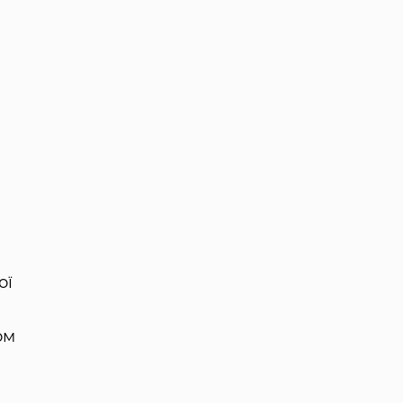
ої
ом
м