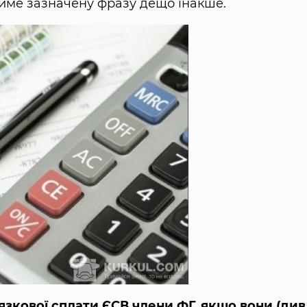
тиме зазначену фразу дещо інакше.
язкової сплати ЄСВ члени ФГ, якщо вони (див.