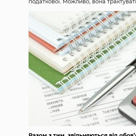
податкової. Можливо, вона трактува
Разом з тим, звільняються від обов’