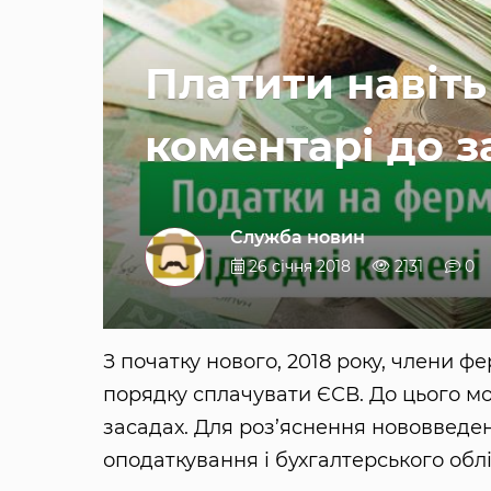
Платити навіть
коментарі до з
Служба новин
26 січня 2018
2131
0
З початку нового, 2018 року, члени 
порядку сплачувати ЄСВ. До цього м
засадах. Для роз’яснення нововведе
оподаткування і бухгалтерського обл