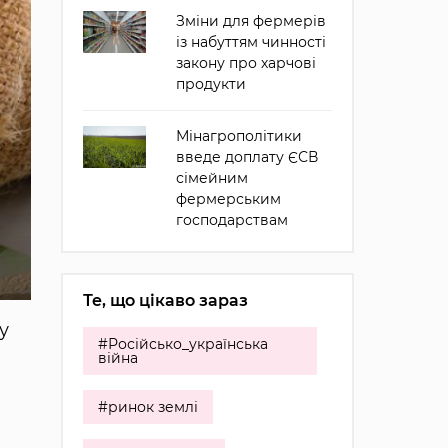
Зміни для фермерів
із набуттям чинності
закону про харчові
продукти
Мінагрополітики
введе доплату ЄСВ
сімейним
фермерським
господарствам
Те, що цікаво зараз
у
#Російсько_українська
війна
#ринок землі