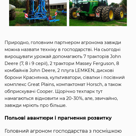
Природно, головним партнером агронома завжди
можна назвати техніку в господарстві. На сьогодні
вирощувати урожай допомагають 7 тракторів John
Deere (7, 8 і 9 серії), 2 трактори Massey Ferguson, 8
комбайнів John Deere, 2 плуга LEMKEN, дискові
борони Краснянка, культиватори, сівалки і посівний
комплекс Great Plains, компактомат Horsch, а також
обприскувачі Cooper. Щорічно техпарк тут
намагаються відновити на 20-30%, але, звичайно,
завжди мріють про більше.
Польові авантюри і прагнення розвитку
Головний агроном господарства з посмішкою