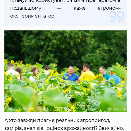
плануємо користуватися цим препаратом в
подальшому», — каже агроном-
експериментатор.
А хто завжди прагне реальних агропригод,
замірів, аналізів і оцінок врожайності? Звичайно,