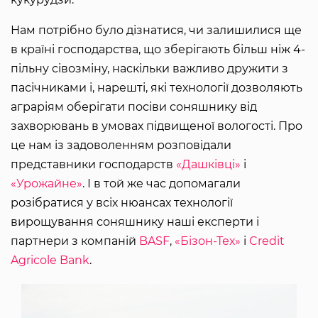
Нам потрібно було дізнатися, чи залишилися ще
в країні господарства, що зберігають більш ніж 4-
пільну сівозміну, наскільки важливо дружити з
пасічниками і, нарешті, які технології дозволяють
аграріям оберігати посіви соняшнику від
захворювань в умовах підвищеної вологості. Про
це нам із задоволенням розповідали
представники господарств
«Дашківці»
і
«Урожайне»
. І в той же час допомагали
розібратися у всіх нюансах технології
вирощування соняшнику наші експерти і
партнери з компаній
BASF
,
«Бізон-Тех»
і
Credit
Agricole Bank
.