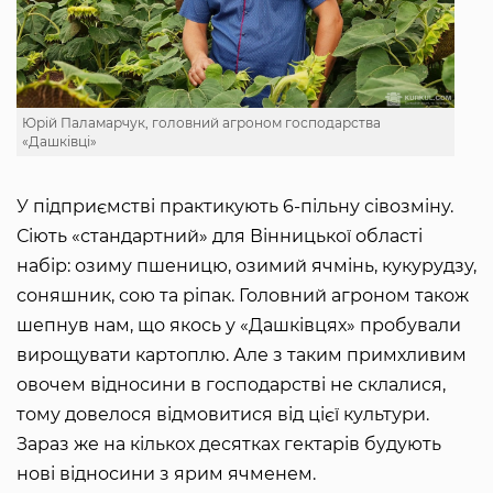
Юрій Паламарчук, головний агроном господарства
«Дашківці»
У підприємстві практикують 6-пільну сівозміну.
Сіють «стандартний» для Вінницької області
набір: озиму пшеницю, озимий ячмінь, кукурудзу,
соняшник, сою та ріпак. Головний агроном також
шепнув нам, що якось у «Дашківцях» пробували
вирощувати картоплю. Але з таким примхливим
овочем відносини в господарстві не склалися,
тому довелося відмовитися від цієї культури.
Зараз же на кількох десятках гектарів будують
нові відносини з ярим ячменем.