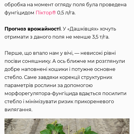
обробка на момент огляду поля була проведена
фунгіцидом
Піктор®
0,5 л/га.
Прогноз врожайності
. У «Дашківцях» хочуть
отримати з даного поля не менше 3,5 т/га.
Перше, що впало нам у вічі, — невисокі рівні
посіви соняшнику. А ось ближче ми розглянули
добре наповнені кошики і потужне основне
стебло. Саме завдяки корекції структурних
параметрів рослини за допомогою
морфорегулятора-фунгіцида вдається посилити
стебло і мінімізувати ризик прикореневого
вилягання.