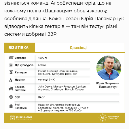
зізнається команді АгроЕкспедиторів, що на
кожному полі в «Дашківцях» обов'язково є
особлива ділянка. Кожен сезон Юрій Паламарчук
відводить кілька гектарів — там він тестує різні
системи добрив і ЗЗР.