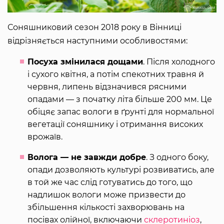
Соняшниковий сезон 2018 року в Вінниці
відрізняється наступними особливостями:
Посуха змінилася дощами
. Після холодного
і сухого квітня, а потім спекотних травня й
червня, липень відзначився рясними
опадами — з початку літа більше 200 мм. Це
обіцяє запас вологи в ґрунті для нормальної
вегетації соняшнику і отримання високих
врожаїв.
Волога — не завжди добре
. З одного боку,
опади дозволяють культурі розвиватись, але
в той же час слід готуватись до того, що
надлишок вологи може призвести до
збільшення кількості захворювань на
посівах олійної, включаючи
склеротиніоз
,