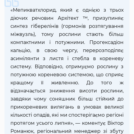
«Мепикватхлорид, який є однією з трьох
діючих речовин Архітект ™, призупиняє
синтез гіберелінів (гормонів розтягування
міжвузль), тому рослини стають більш
компактними і потужними. Прогексадіон
кальцію, в свою чергу, перерозподіляє
асимілянти з листя і стебла в кореневу
систему. Відповідно, отримуємо рослину з
потужною кореневою системою, що сприяє
кращому її живленню. До того ж
відзначається зниження висоти рослини,
завдяки чому соняшник більш стійкий до
прикореневих вилягань в умовах великої
кількості опадів, які ми спостерігаємо регіоні
протягом усього липня», — коментує Віктор
Романюк, регіональний менеджер зі збуту