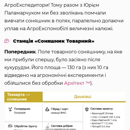
АгроЕкспедитори! Тому разом з Юрієм
Паламарчуком ми без зволікань помчали
вивчати соняшник в полях, паралельно долаючи
уплав на АгроЕкспомобілі величезні калюжі.
Станція «Соняшник Товарний»
Попередник
. Поле товарного соняшнику, на яке
ми прибули спершу, було засіяно після
кукурудзи. Його площа — 130 га (з них 10 га
відведено на агрономічні експерименти і
обійшлися без обробки
Архітект ™
).