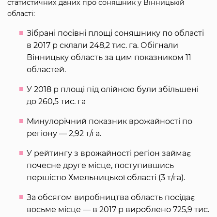
статистичних даних про соняшник у Вінницькій
області:
Зібрані посівні площі соняшнику по області
в 2017 р склали 248,2 тис. га. Обігнали
Вінницьку область за цим показником 11
областей.
У 2018 р площі під олійною були збільшені
до 260,5 тис. га
Минулорічний показник врожайності по
регіону — 2,92 т/га.
У рейтингу з врожайності регіон займає
почесне друге місце, поступившись
першістю Хмельницької області (3 т/га).
За обсягом виробництва область посідає
восьме місце — в 2017 р вироблено 725,9 тис.