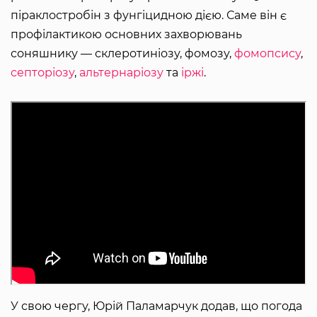
піраклостробін з фунгіцидною дією. Саме він є
профілактикою основних захворювань
соняшнику — склеротиніозу, фомозу,
фомопсису
,
септоріозу
,
альтернаріозу
та
іржі
.
У свою чергу, Юрій Паламарчук додав, що погода