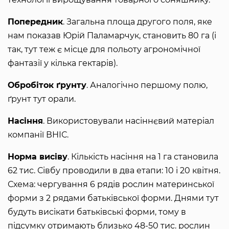
Попередник
. Загальна площа другого поля, яке
нам показав Юрій Паламарчук, становить 80 га (і
так, тут теж є місце для польоту агрономічної
фантазії у кілька гектарів).
Обробіток ґрунту
. Аналогічно першому полю,
ґрунт тут орали.
Насіння
. Використовували насіннєвий матеріал
компанії ВНІС.
Норма висіву
. Кількість насіння на 1 га становила
62 тис. Сівбу проводили в два етапи: 10 і 20 квітня.
Схема: чергування 6 рядів рослин материнської
форми з 2 рядами батьківської форми. Днями тут
будуть висікати батьківські форми, тому в
підсумку отримають близько 48-50 тис. рослин