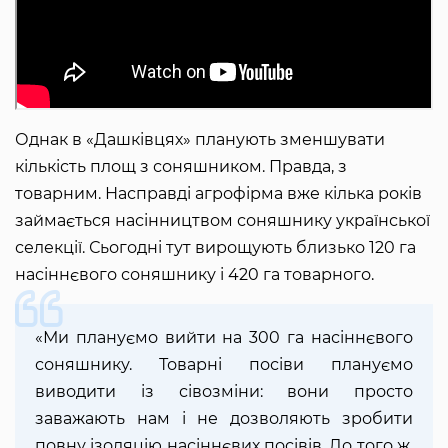
Однак в «Дашківцях» планують зменшувати
кількість площ з соняшником. Правда, з
товарним. Насправді агрофірма вже кілька років
займається насінництвом соняшнику української
селекції. Сьогодні тут вирощують близько 120 га
насіннєвого соняшнику і 420 га товарного.
«Ми плануємо вийти на 300 га насіннєвого
соняшнику. Товарні посіви плануємо
виводити із сівозміни: вони просто
заважають нам і не дозволяють зробити
повну ізоляцію насіннєвих посівів. До того ж,