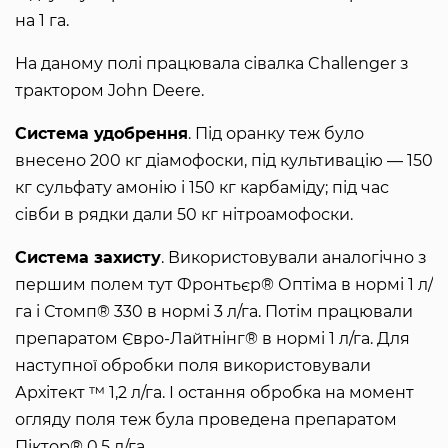
на 1 га.
На даному полі працювала сівалка Challenger з
трактором John Deere.
Система удобрення
. Під оранку теж було
внесено 200 кг діамофоски, під культивацію — 150
кг сульфату амонію і 150 кг карбаміду; під час
сівби в рядки дали 50 кг нітроамофоски.
Система захисту
. Використовували аналогічно з
першим полем тут Фронтьєр® Оптіма в нормі 1 л/
га і Стомп® 330 в нормі 3 л/га. Потім працювали
препаратом Євро-Лайтнінг® в нормі 1 л/га. Для
наступної обробки поля використовували
Архітект ™ 1,2 л/га. І остання обробка на момент
огляду поля теж була проведена препаратом
Піктор® 0,5 л/га.