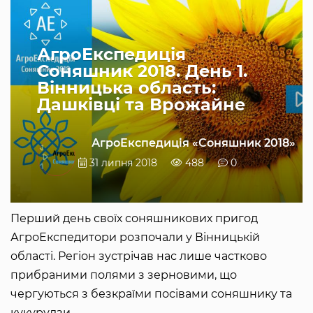
АгроЕкспедиція
Соняшник 2018. День 1.
Вінницька область:
Дашківці та Врожайне
АгроЕкспедиція «Соняшник 2018»
31 липня 2018
488
0
Перший день своїх соняшникових пригод
АгроЕкспедитори розпочали у Вінницькій
області. Регіон зустрічав нас лише частково
прибраними полями з зерновими, що
чергуються з безкраїми посівами соняшнику та
кукурудзи.