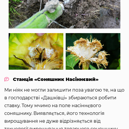
Станція «Соняшник Насіннєвий»
Ми ніяк не могли залишити поза увагою те, на що
в господарстві «Дашківці» збираються робити
ставку. Тому мчимо на поле насіннєвого
соняшнику. Виявляється, його технологія
вирощування не дуже відрізняється від
технології вирощування товарного соняшнику.