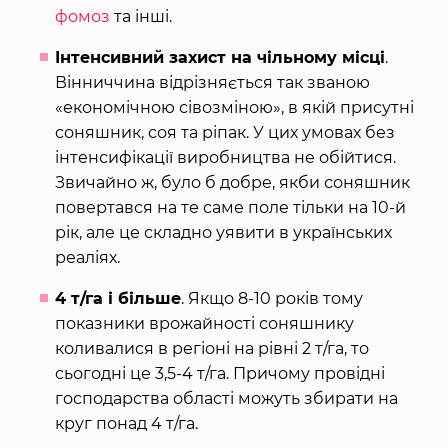
фомоз
та інші.
Інтенсивний захист на чільному місці
.
Вінниччина відрізняється так званою
«економічною сівозміною», в якій присутні
соняшник, соя та ріпак. У цих умовах без
інтенсифікації виробництва не обійтися.
Звичайно ж, було б добре, якби соняшник
повертався на те саме поле тільки на 10-й
рік, але це складно уявити в українських
реаліях.
4 т/га і більше
. Якщо 8-10 років тому
показники врожайності соняшнику
коливалися в регіоні на рівні 2 т/га, то
сьогодні це 3,5-4 т/га. Причому провідні
господарства області можуть збирати на
круг понад 4 т/га.