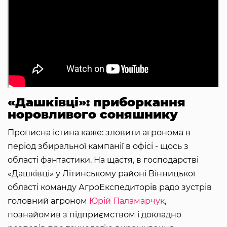
«Дашківці»: приборкання
норовливого соняшнику
Прописна істина каже: зловити агронома в
період збиральної кампанії в офісі - щось з
області фантастики. На щастя, в господарстві
«Дашківці» у Літинському районі Вінницької
області команду АгроЕкспедиторів радо зустрів
головний агроном
Юрій Паламарчук
,
познайомив з підприємством і докладно