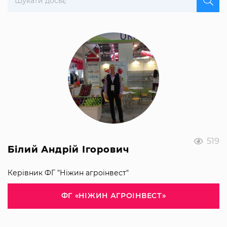
519
Білий Андрій Ігорович
Керівник ФГ "Ніжин агроінвест"
ФГ «НІЖИН АГРОІНВЕСТ»