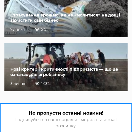
Страхування врожаю, як не «молитися» на дощ і
захистити свій бізнес
7 липня
519
Нові критерії критичності підприємств — що це
означає для агробізнесу
8 липня
1 632
Не пропусти останні новини!
Підписуйся на наші соціальні мережі та e-mail
розсилку.