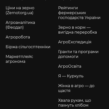
Ціни на зерно
Рейтинги
(Zernotorg.ua)
фермерських
господарств України
Агроаналітика
(Феодал)
Зерно в корм —
вигідна переробка
Агроробота
АгроЕкспедиція
Біржа сільгосптехніки
Гранти та програми
Маркетплейс
допомоги
агронома
АгроОсвіта
Я — Куркуль
Жінка в агро — до
щастя
Хвала рукам, що
пахнуть хлібом