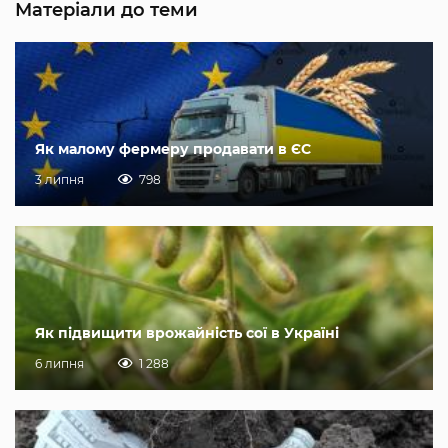
Матеріали до теми
Як малому фермеру продавати в ЄС
3 липня
798
Як підвищити врожайність сої в Україні
6 липня
1 288