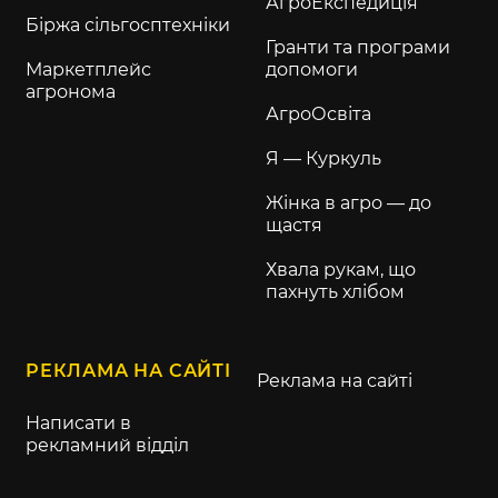
АгроЕкспедиція
Біржа сільгосптехніки
Гранти та програми
Маркетплейс
допомоги
агронома
АгроОсвіта
Я — Куркуль
Жінка в агро — до
щастя
Хвала рукам, що
пахнуть хлібом
РЕКЛАМА НА САЙТІ
Реклама на сайті
Написати в
рекламний відділ