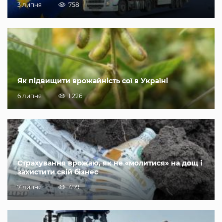
3 липня
758
Як підвищити врожайність сої в Україні
6 липня
1 226
Страхування врожаю, як не «молитися» на дощ і
захистити свій бізнес
7 липня
499