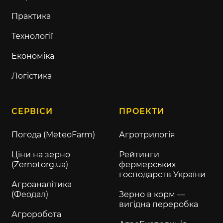
Практика
Технології
Економіка
Логістика
СЕРВІСИ
ПРОЕКТИ
Погода (MeteoFarm)
Агротрилогія
Ціни на зерно
Рейтинги
(Zernotorg.ua)
фермерських
господарств України
Агроаналітика
(Феодал)
Зерно в корм —
вигідна переробка
Агроробота