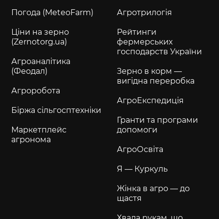
Погода (MeteoFarm)
Агротрилогія
Ціни на зерно
Рейтинги
(Zernotorg.ua)
фермерських
господарств України
Агроаналітика
(Феодал)
Зерно в корм —
вигідна переробка
Агроробота
АгроЕкспедиція
Біржа сільгосптехніки
Гранти та програми
Маркетплейс
допомоги
агронома
АгроОсвіта
Я — Куркуль
Жінка в агро — до
щастя
Хвала рукам, що