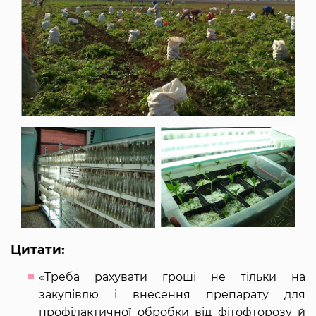
Цитати:
«Треба рахувати гроші не тільки на
закупівлю і внесення препарату для
профілактичної обробки від фітофторозу й