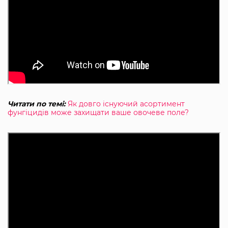
Читати по темі:
Як довго існуючий асортимент
фунгіцидів може захищати ваше овочеве поле?