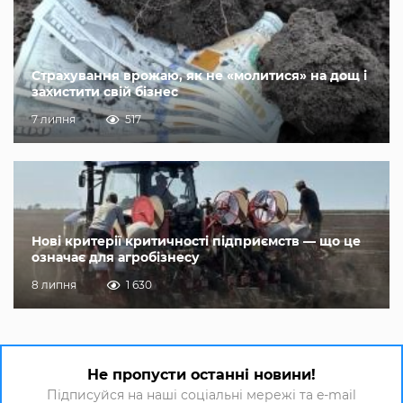
Страхування врожаю, як не «молитися» на дощ і
захистити свій бізнес
7 липня
517
Нові критерії критичності підприємств — що це
означає для агробізнесу
8 липня
1 630
Не пропусти останні новини!
Підписуйся на наші соціальні мережі та e-mail