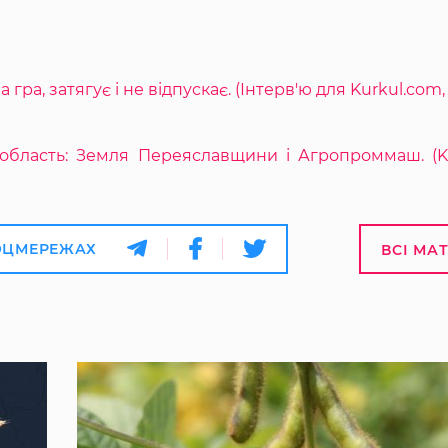
гра, затягує і не відпускає. (Інтерв'ю для Kurkul.com
 область: Земля Переяславщини і Агропроммаш. (Ku
ОЦМЕРЕЖАХ
ВСІ МА