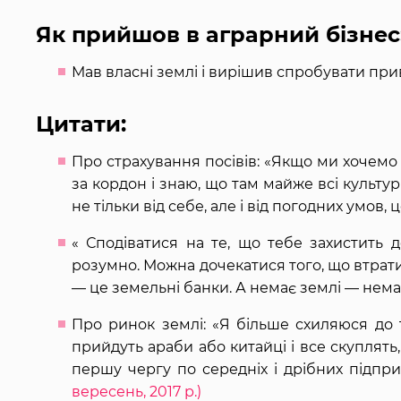
Як прийшов в аграрний бізнес
Мав власні землі і вирішив спробувати прив
Цитати:
Про страхування посівів: «Якщо ми хочемо в
за кордон і знаю, що там майже всі культу
не тільки від себе, але і від погодних умов,
« Сподіватися на те, що тебе захистить 
розумно. Можна дочекатися того, що втрат
— це земельні банки. А немає землі — нема
Про ринок землі: «Я більше схиляюся до т
прийдуть араби або китайці і все скуплять
першу чергу по середніх і дрібних підпри
вересень, 2017 р.)