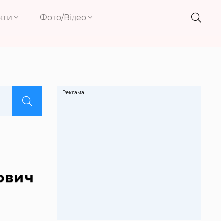
кти
Фото/Відео
Реклама
ович