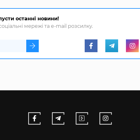
пусти останні новини!
оціальні мережі та e-mail розсилку.