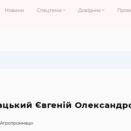
Новини
Спецтеми
Довідник
Прое
ацький Євгеній Олександр
«Агропроммаш»