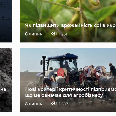
Як підвищити врожайність сої в Укр
6 липня
1 261
 на
Нові критерії критичності підприєм
що це означає для агробізнесу
8 липня
1 607