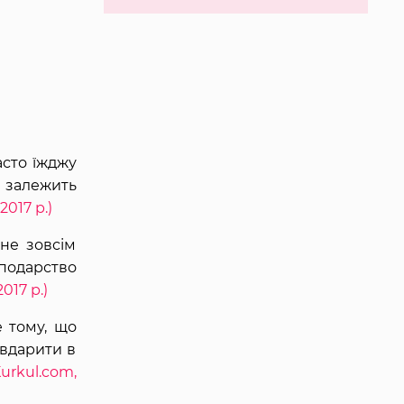
асто їжджу
й залежить
2017 р.)
 не зовсім
сподарство
017 р.)
е тому, що
 вдарити в
urkul.com,