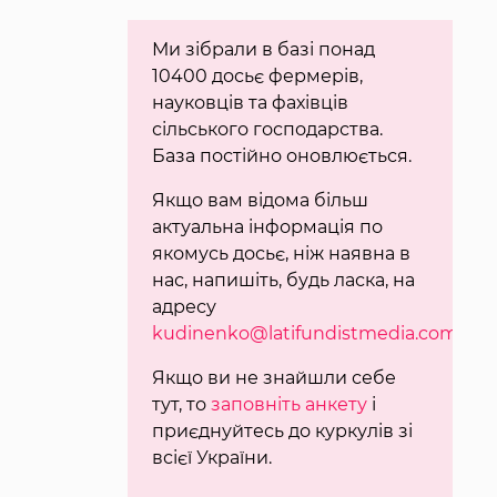
Ми зібрали в базі понад
10400 досьє фермерів,
науковців та фахівців
сільського господарства.
База постійно оновлюється.
Якщо вам відома більш
актуальна інформація по
якомусь досьє, ніж наявна в
нас, напишіть, будь ласка, на
адресу
kudinenko@latifundistmedia.com
.
Якщо ви не знайшли себе
тут, то
заповніть анкету
і
приєднуйтесь до куркулів зі
всієї України.