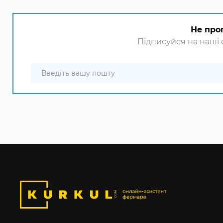
Не про
Підписуйся на наші с