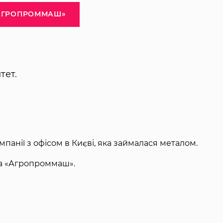
АГРОПРОММАШ»
тет.
панії з офісом в Києві, яка займалася металом.
ра «Агропроммаш».