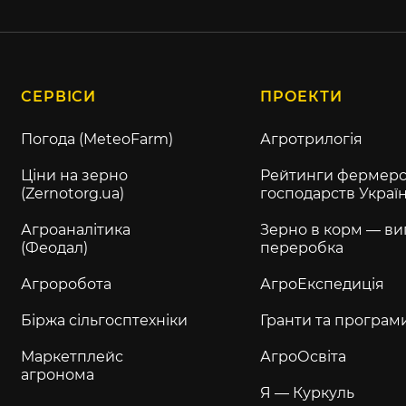
СЕРВІСИ
ПРОЕКТИ
Погода (MeteoFarm)
Агротрилогія
Ціни на зерно
Рейтинги фермерс
(Zernotorg.ua)
господарств Украї
Агроаналітика
Зерно в корм — ви
(Феодал)
переробка
Агроробота
АгроЕкспедиція
Біржа сільгосптехніки
Гранти та програм
Маркетплейс
АгроОсвіта
агронома
Я — Куркуль