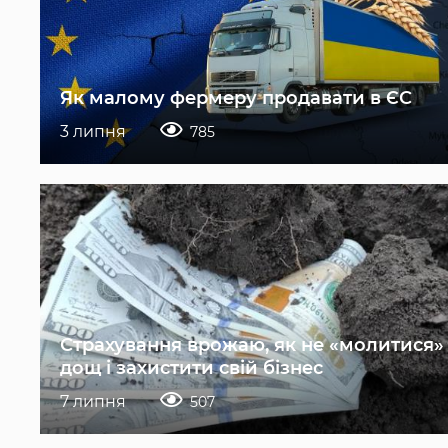
Як малому фермеру продавати в ЄС
3 липня
785
Страхування врожаю, як не «молитися»
дощ і захистити свій бізнес
7 липня
507