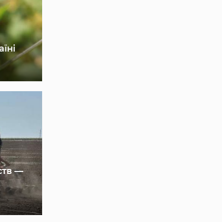
аїні
ств —