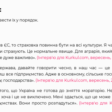
:
ести їх у порядок.
 ЄС, то страховка повинна бути на всі культури. Я ч
ри страхують. Це нормальне явище. Для аграрія, яки
 це дуже важливо».
(Інтерв'ю для Kurkul.com, вересень, 
держава, давайте говорити чесно, в наш час — це
иш все підприємство. Адже в основному, сільське го
є господарства».
(Інтерв'ю для Kurkul.com, вересень, 2
ого, що Україна не готова до зняття мораторію. Н
, хоча і це не виключено. Мені здається, що це може
ємствах. Вони просто розпадуться».
(Інтерв'ю для K