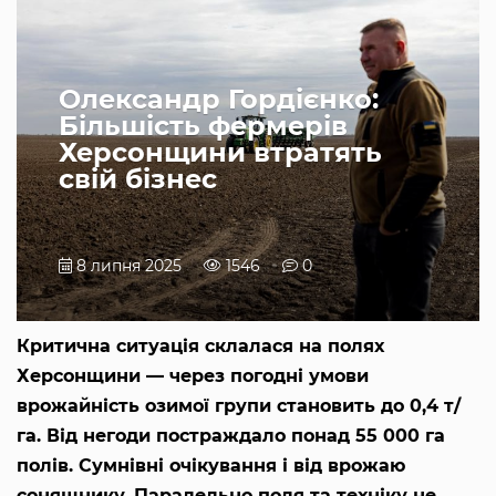
Олександр Гордієнко:
Більшість фермерів
Херсонщини втратять
свій бізнес
8 липня 2025
1546
0
Критична ситуація склалася на полях
Херсонщини — через погодні умови
врожайність озимої групи становить до 0,4 т/
га. Від негоди постраждало понад 55 000 га
полів. Сумнівні очікування і від врожаю
соняшнику. Паралельно поля та техніку не