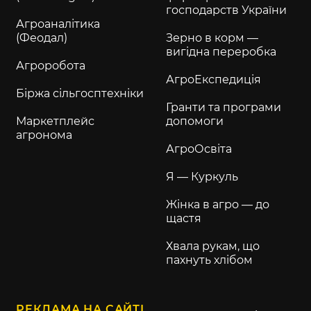
господарств України
Агроаналітика
(Феодал)
Зерно в корм —
вигідна переробка
Агроробота
АгроЕкспедиція
Біржа сільгосптехніки
Гранти та програми
Маркетплейс
допомоги
агронома
АгроОсвіта
Я — Куркуль
Жінка в агро — до
щастя
Хвала рукам, що
пахнуть хлібом
РЕКЛАМА НА САЙТІ