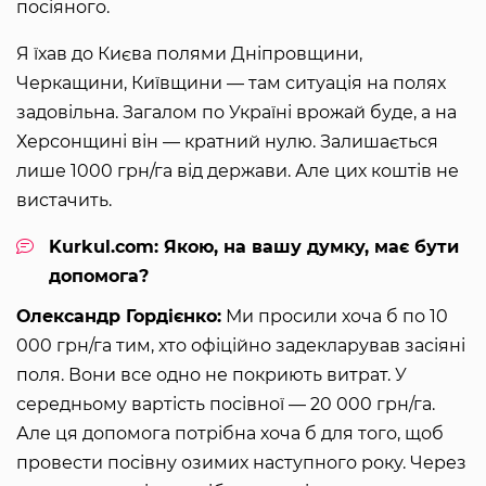
посіяного.
Я їхав до Києва полями Дніпровщини,
Черкащини, Київщини — там ситуація на полях
задовільна. Загалом по Україні врожай буде, а на
Херсонщині він — кратний нулю. Залишається
лише 1000 грн/га від держави. Але цих коштів не
вистачить.
Kurkul.com: Якою, на вашу думку, має бути
допомога?
Олександр Гордієнко:
Ми просили хоча б по 10
000 грн/га тим, хто офіційно задекларував засіяні
поля. Вони все одно не покриють витрат. У
середньому вартість посівної — 20 000 грн/га.
Але ця допомога потрібна хоча б для того, щоб
провести посівну озимих наступного року. Через