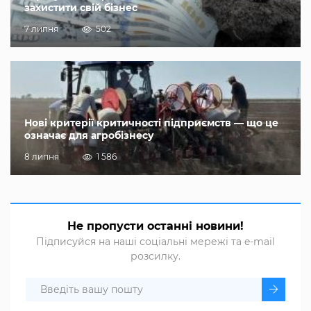
захистити свій бізнес
7 липня
502
Нові критерії критичності підприємств — що це
означає для агробізнесу
8 липня
1 586
Не пропусти останні новини!
Підписуйся на наші соціальні мережі та e-mail
розсилку.