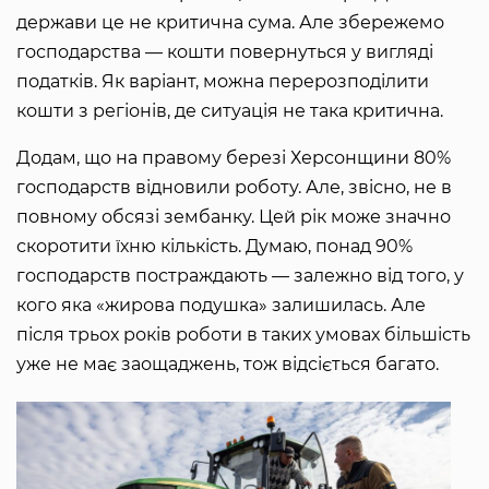
держави це не критична сума. Але збережемо
господарства — кошти повернуться у вигляді
податків. Як варіант, можна перерозподілити
кошти з регіонів, де ситуація не така критична.
Додам, що на правому березі Херсонщини 80%
господарств відновили роботу. Але, звісно, не в
повному обсязі зембанку. Цей рік може значно
скоротити їхню кількість. Думаю, понад 90%
господарств постраждають — залежно від того, у
кого яка «жирова подушка» залишилась. Але
після трьох років роботи в таких умовах більшість
уже не має заощаджень, тож відсіється багато.