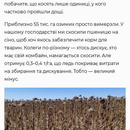
побачите, що косять лише одиниці, у кого
частково пройшли дощі.
Приблизно 55 тис. га озимих просто вимерзли. У
нашому господарстві ми скосили пшеницю на
сіно, щоб хоч якось забезпечити корм для
тварин. Колеги по-різному — хтось дискує, хто
має свій комбайн, намагається скосити. Але
отримує 0,3–0,4 т/га, що ледь покриває витрати
на збирання та дискування. Тобто — великий
мінус.