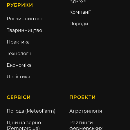
Куркулі
РУБРИКИ
Компанії
Рослинництво
Породи
Тваринництво
Практика
Технології
Економіка
Логістика
СЕРВІСИ
ПРОЕКТИ
Погода (MeteoFarm)
Агротрилогія
Ціни на зерно
Рейтинги
(Zernotorg.ua)
фермерських