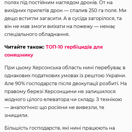
полях під постійним наглядом дронів. От на
вихідних прилетів дрон — спалив 250 га поля. Ми
дещо встигли загасити. А в сусіда загорілося, та
він не мав змоги виїхати на пожежу — немає
спеціального обладнання.
Читайте також:
ТОП-10 гербіцидів для
соняшнику
При цьому Херсонська область нині перебуває в
однакових податкових умовах із рештою України.
Але 90% господарств після деокупації розбиті. На
правому березі Херсонщини не залишилося
жодного цілого елеватора чи складу. З технікою
— аналогічно: що росіяни не вивезли, те
знищили.
Більшість господарств, які нині працюють на