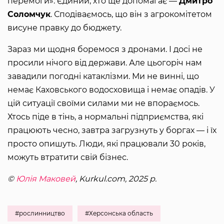
перемоги». Єдиний, хто ще допомагає —
Дмитро
Соломчук
. Сподіваємось, що він з агрокомітетом
висуне правку до бюджету.
Зараз ми щодня боремося з дронами. І досі не
просили нічого від держави. Але цьогоріч нам
завадили погодні катаклізми. Ми не винні, що
немає Каховського водосховища і немає опадів. У
цій ситуації своїми силами ми не впораємось.
Хтось піде в тінь, а нормальні підприємства, які
працюють чесно, завтра загрузнуть у боргах — і їх
просто опишуть. Люди, які працювали 30 років,
можуть втратити свій бізнес.
©
Юлія Маковей
, Kurkul.com, 2025 р.
#рослинництво
#Херсонська область