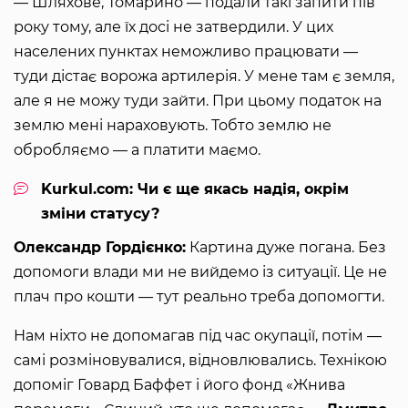
— Шляхове, Томарино — подали такі запити пів
року тому, але їх досі не затвердили. У цих
населених пунктах неможливо працювати —
туди дістає ворожа артилерія. У мене там є земля,
але я не можу туди зайти. При цьому податок на
землю мені нараховують. Тобто землю не
обробляємо — а платити маємо.
Kurkul.com: Чи є ще якась надія, окрім
зміни статусу?
Олександр Гордієнко:
Картина дуже погана. Без
допомоги влади ми не вийдемо із ситуації. Це не
плач про кошти — тут реально треба допомогти.
Нам ніхто не допомагав під час окупації, потім —
самі розміновувалися, відновлювались. Технікою
допоміг Говард Баффет і його фонд «Жнива