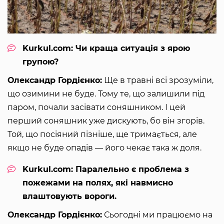
Kurkul.com: Чи краща ситуація з ярою
групою?
Олександр Гордієнко:
Ще в травні всі зрозуміли,
що озимини не буде. Тому те, що залишили під
паром, почали засівати соняшником. І цей
перший соняшник уже дискують, бо він згорів.
Той, що посіяний пізніше, ще тримається, але
якщо не буде опадів — його чекає така ж доля.
Kurkul.com: Паралельно є проблема з
пожежами на полях, які навмисно
влаштовують вороги.
Олександр Гордієнко:
Сьогодні ми працюємо на