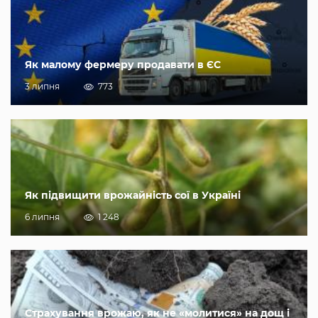
Як малому фермеру продавати в ЄС
3 липня
773
Як підвищити врожайність сої в Україні
6 липня
1 248
Страхування врожаю, як не «молитися» на дощ і