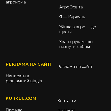
агронома
АгроОсвіта
Я — Куркуль
Жінка в агро — до
щастя
Хвала рукам, що
пахнуть хлібом
РЕКЛАМА НА САЙТІ
Реклама на сайті
Написати в
рекламний відділ
KURKUL.COM
Контакти
Про нас
Правила