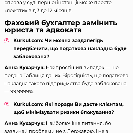
справа у суді першої інстанції може просто
«лежати» від 3 до 12 місяців.
Фаховий бухгалтер замінить
юриста та адвоката
Kurkul.com: Чи можна заздалегідь
передбачити, що податкова накладна буде
заблокована?
Анна Кухарчук:
Найпростіший випадок — не
подана Таблиця даних. Вірогідність, що податкова
накладна такого підприємства буде заблокована,
— 99,9999%.
Kurkul.com: Які поради Ви даєте клієнтам,
щоб мінімізувати ризики блокування?
Анна Кухарчук:
Найболючіше питання, бо
зазвичай проблеми не з Державою, і не з