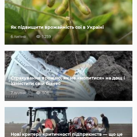
Як підвищити врожайність сої в Україні
6 липня
1 259
Страхування врожаю, як не «молитися» на дощ і
захистити свій бізнес
7 липня
506
Нові критерії критичності підприємств — що це