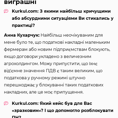
виграшні
Kurkul.com: З якими найбільш кричущими
або абсурдними ситуаціями Ви стикались у
практиці?
Анна Кухарчук:
Найбільш неочікуваним для
мене було те, що податкові накладні маленьким
фермерам або новим підприємствам блокують,
якщо договори укладено з величезним
агрохолдингом. Можу припустити, що їхнє
від'ємне значення ПДВ є таким великим, що
податкова у ручному режимі штучно
перешкоджає у блокуванні таких податкових
накладних, але це моє припущення.
Kurkul.com: Який кейс був для Вас
«зразковим»? І що допомогло розблокувати
ПН?