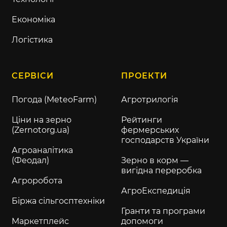
Економіка
Логістика
СЕРВІСИ
ПРОЕКТИ
Погода (MeteoFarm)
Агротрилогія
Ціни на зерно
Рейтинги
(Zernotorg.ua)
фермерських
господарств України
Агроаналітика
(Феодал)
Зерно в корм —
вигідна переробка
Агроробота
АгроЕкспедиція
Біржа сільгосптехніки
Гранти та програми
Маркетплейс
допомоги