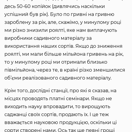
десь 50-60 копійок (дивлячись наскільки
успішний був рік). Було по гривні на гривню
зароблену за рік, але, скажімо, у минулому році
ми різко знизили роялті, яке нам виплачують
виробники садивного матеріалу за
використання наших сортів. Якщо до зниження
роялті, ми мали більше мільйона гривень на рік,
то у минулому році ми отримали близько
півмільйона, через те, в країні різко зменшилися
об’єми реалізованого садивного матеріалу.
Крім того, дослідні станції, про які я сказав, на
місцях проводять платні семінари. Якщо не
виходить науку впровадити, то вирощують
саджанці своїх сортів, продають їх. І це теж
вважається науковою продукцією, оскільки ці
сорти створені нами. Ось так ще певні гроші