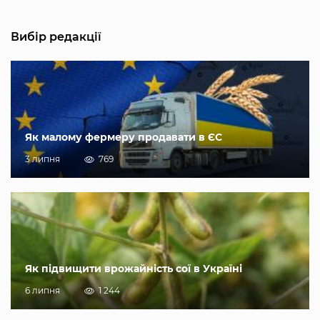
Вибір редакції
Як малому фермеру продавати в ЄС
3 липня
769
Як підвищити врожайність сої в Україні
6 липня
1 244