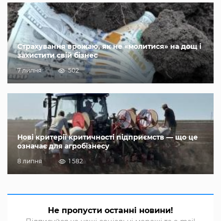
Страхування врожаю, як не «молитися» на дощ і
захистити свій бізнес
7 липня
502
Нові критерії критичності підприємств — що це
означає для агробізнесу
8 липня
1 582
Не пропусти останні новини!