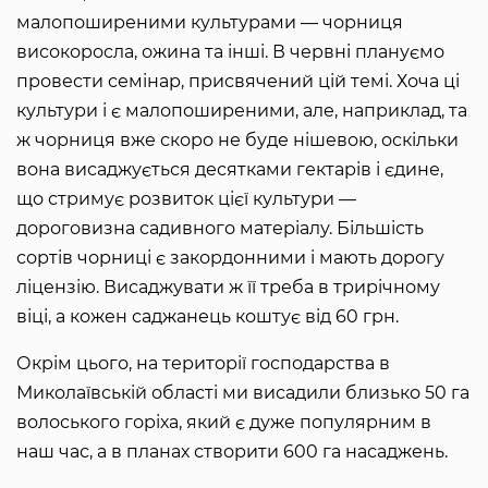
малопоширеними культурами — чорниця
високоросла, ожина та інші. В червні плануємо
провести семінар, присвячений цій темі. Хоча ці
культури і є малопоширеними, але, наприклад, та
ж чорниця вже скоро не буде нішевою, оскільки
вона висаджується десятками гектарів і єдине,
що стримує розвиток цієї культури —
дороговизна садивного матеріалу. Більшість
сортів чорниці є закордонними і мають дорогу
ліцензію. Висаджувати ж її треба в трирічному
віці, а кожен саджанець коштує від 60 грн.
Окрім цього, на території господарства в
Миколаївській області ми висадили близько 50 га
волоського горіха, який є дуже популярним в
наш час, а в планах створити 600 га насаджень.