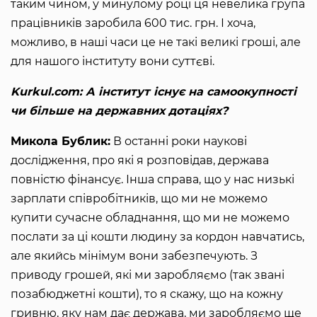
таким чином, у минулому році ця невелика група
працівників заробила 600 тис. грн. І хоча,
можливо, в наші часи це не такі великі гроші, але
для нашого інституту вони суттєві.
Kurkul.com: А інститут існує на самоокупності
чи більше на державних дотаціях?
Микола Бублик:
В останні роки наукові
дослідження, про які я розповідав, держава
повністю фінансує. Інша справа, що у нас низькі
зарплати співробітників, що ми не можемо
купити сучасне обладнання, що ми не можемо
послати за ці кошти людину за кордон навчатись,
але якийсь мінімум вони забезпечують. З
приводу грошей, які ми заробляємо (так звані
позабюджетні кошти), то я скажу, що на кожну
гривню, яку нам дає держава, ми заробляємо ще