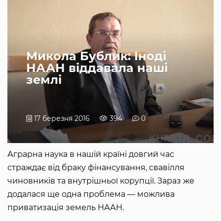
Микола Бублик: Іноді
НААН віддавала наші
землі
17 березня 2016
394
0
Аграрна наука в нашій країні довгий час
страждає від браку фінансування, свавілля
чиновників та внутрішньої корупції. Зараз же
додалася ще одна проблема — можлива
приватизація земель НААН.