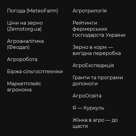
Погода (MeteoFarm)
Агротрилогія
Ціни на зерно
Рейтинги
(Zernotorg.ua)
фермерських
господарств України
Агроаналітика
(Феодал)
Зерно в корм —
вигідна переробка
Агроробота
АгроЕкспедиція
Біржа сільгосптехніки
Гранти та програми
Маркетплейс
допомоги
агронома
АгроОсвіта
Я — Куркуль
Жінка в агро — до
щастя