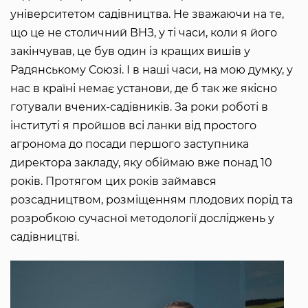
університетом садівництва. Не зважаючи на те,
що це не столичний ВНЗ, у ті часи, коли я його
закінчував, це був один із кращих вишів у
Радянському Союзі. І в наші часи, на мою думку, у
нас в країні немає установи, де б так же якісно
готували вчених-садівників. За роки роботі в
інституті я пройшов всі ланки від простого
агронома до посади першого заступника
директора закладу, яку обіймаю вже понад 10
років. Протягом цих років займався
розсадництвом, розміщенням плодових порід та
розробкою сучасної методології досліджень у
садівництві.