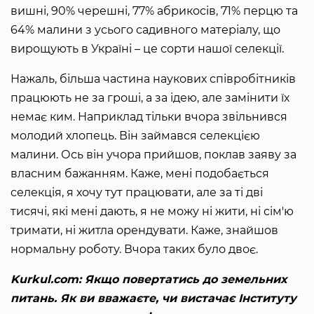
вишні, 90% черешні, 77% абрикосів, 71% перцю та
64% малини з усього садивного матеріалу, що
вирощують в Україні – це сорти нашої селекції.
Нажаль, більша частина наукових співробітників
працюють не за гроші, а за ідею, але замінити їх
немає ким. Наприклад тільки вчора звільнився
молодий хлопець. Він займався селекцією
малини. Ось він учора прийшов, поклав заяву за
власним бажанням. Каже, мені подобається
селекція, я хочу тут працювати, але за ті дві
тисячі, які мені дають, я не можу ні жити, ні сім'ю
тримати, ні житла орендувати. Каже, знайшов
нормальну роботу. Вчора таких було двоє.
Kurkul.com: Якщо повертатись до земельних
питань. Як ви вважаєте, чи вистачає Інституту