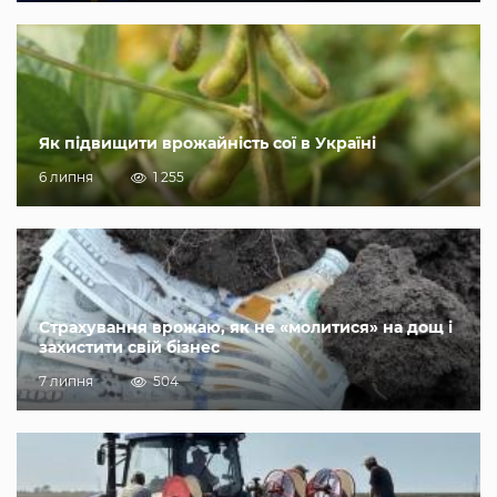
Як підвищити врожайність сої в Україні
6 липня
1 255
Страхування врожаю, як не «молитися» на дощ і
захистити свій бізнес
7 липня
504