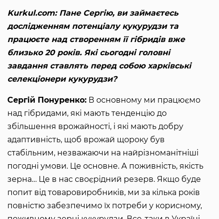
Kurkul.com: Пане Сергію, ви займаєтесь
дослідженням потенціалу кукурудзи та
працюєте над створенням її гібридів вже
близько 20 років. Які сьогодні головні
завдання ставлять перед собою харківські
селекціонери кукурудзи?
Сергій Понуренко:
В основному ми працюємо
над гібридами, які мають тенденцію до
збільшення врожайності, і які мають добру
адаптивність, щоб врожай щороку був
стабільним, незважаючи на найрізноманітніші
погодні умови. Це основне. А поживність, якість
зерна… Це в нас своєрідний резерв. Якщо буде
попит від товаровиробників, ми за кілька років
повністю забезпечимо їх потреби у корисному,
поживному зерні кукурудзи. Все-таки в Україні