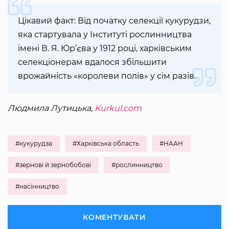
Цікавий факт: Від початку селекції кукурудзи,
яка стартувала у Інституті рослинництва
імені В. Я. Юр’єва у 1912 році, харківським
селекціонерам вдалося збільшити
врожайність «королеви полів» у сім разів.
Людмила Лутицька,
Kurkul.com
#кукурудза
#Харківська область
#НААН
#зернові й зернобобові
#рослинництво
#насінництво
КОМЕНТУВАТИ