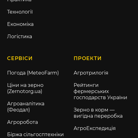
Технології
Економіка
Логістика
СЕРВІСИ
ПРОЕКТИ
Погода (MeteoFarm)
Агротрилогія
Ціни на зерно
Рейтинги
(Zernotorg.ua)
фермерських
господарств України
Агроаналітика
(Феодал)
Зерно в корм —
вигідна переробка
Агроробота
АгроЕкспедиція
Біржа сільгосптехніки