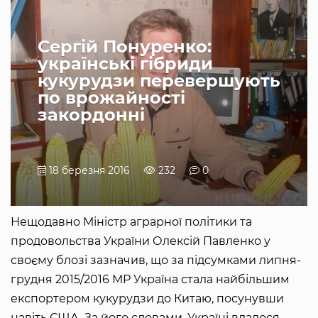
Сергій Понуренко:
українські гібриди
кукурудзи перевершують
по врожайності
закордонні
18 березня 2016
232
0
Нещодавно Міністр аграрної політики та
продовольства України Олексій Павленко у
своєму блозі зазначив, що за підсумками липня-
грудня 2015/2016 МР Україна стала найбільшим
експортером кукурудзи до Китаю, посунувши
навіть США. За його словами, Україні вдалося