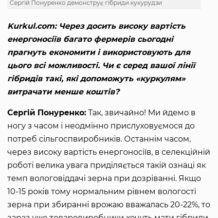
Сергій Понуренко демонструє гібриди кукурудзи
Kurkul.com: Через досить високу вартість
енергоносіїв багато фермерів сьогодні
прагнуть економити і використовують для
цього всі можливості. Чи є серед вашої лінії
гібридів такі, які допоможуть «куркулям»
витрачати менше коштів?
Сергій Понуренко:
Так, звичайно! Ми йдемо в
ногу з часом і неодмінно прислуховуємося до
потреб сільгоспвиробників. Останнім часом,
через високу вартість енергоносіїв, в селекційній
роботі велика увага приділяється такій ознаці як
темп вологовіддачі зерна при дозріванні. Якщо
10-15 років тому нормальним рівнем вологості
зерна при збиранні врожаю вважалась 20-22%, то
зараз уже товаровиробники хочуть мати гібриди,