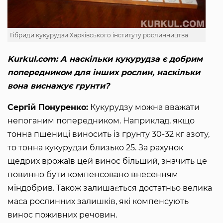
Гібриди кукурудзи Харківського інституту рослинництва
Kurkul.com: А наскільки кукурудза є добрим
попередником для інших рослин, наскільки
вона виснажує грунти?
Сергій Понуренко:
Кукурудзу можна вважати
непоганим попередником. Наприклад, якщо
тонна пшениці виносить із грунту 30-32 кг азоту,
то тонна кукурудзи близько 25. За рахунок
щедрих врожаїв цей винос більший, значить це
повинно бути компенсовано внесенням
міндобрив. Також залишається достатньо велика
маса рослинних залишків, які компенсують
винос поживних речовин.