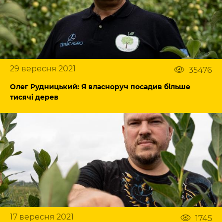
29 вересня 2021
35476
Олег Рудницький: Я власноруч посадив більше
тисячі дерев
17 вересня 2021
1745