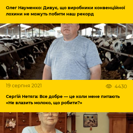
Олег Науменко: Дивує, що виробники конвенційної
лохини не можуть побити наш рекорд
19 серпня 2021
4430
Сергій Нетяга: Все добре — це коли мене питають
«Не влазить молоко, що робити?»