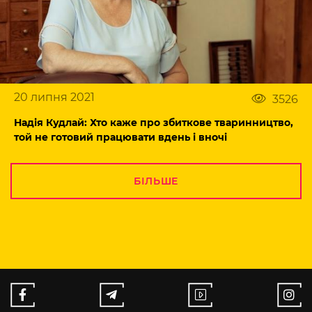
20 липня 2021
3526
Надія Кудлай: Хто каже про збиткове тваринництво,
той не готовий працювати вдень і вночі
БІЛЬШЕ