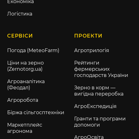
Економіка
Логістика
СЕРВІСИ
ПРОЕКТИ
Погода (MeteoFarm)
Агротрилогія
Ціни на зерно
Рейтинги
(Zernotorg.ua)
фермерських
господарств України
Агроаналітика
(Феодал)
Зерно в корм —
вигідна переробка
Агроробота
АгроЕкспедиція
Біржа сільгосптехніки
Гранти та програми
Маркетплейс
допомоги
агронома
АгроОсвіта