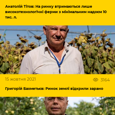
Анатолій Тітов: На ринку втримаються лише
високотехнологічні ферми з мінімальним надоєм 10
тис. л.
15 жовтня 2021
3164
Григорій Бахметьєв: Ринок землі відкрили зарано