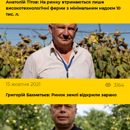
Анатолій Тітов: На ринку втримаються лише
високотехнологічні ферми з мінімальним надоєм 10
тис. л.
15 жовтня 2021
3164
Григорій Бахметьєв: Ринок землі відкрили зарано