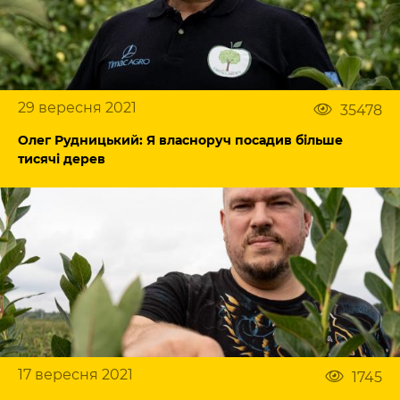
29 вересня 2021
35478
Олег Рудницький: Я власноруч посадив більше
тисячі дерев
17 вересня 2021
1745