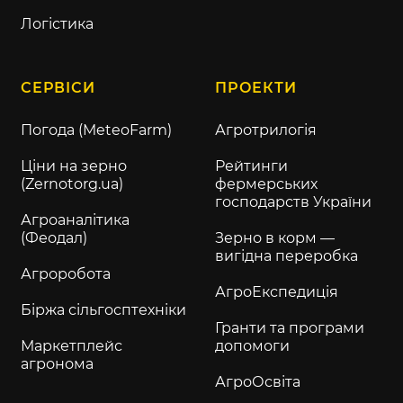
Логістика
СЕРВІСИ
ПРОЕКТИ
Погода (MeteoFarm)
Агротрилогія
Ціни на зерно
Рейтинги
(Zernotorg.ua)
фермерських
господарств України
Агроаналітика
(Феодал)
Зерно в корм —
вигідна переробка
Агроробота
АгроЕкспедиція
Біржа сільгосптехніки
Гранти та програми
Маркетплейс
допомоги
агронома
АгроОсвіта