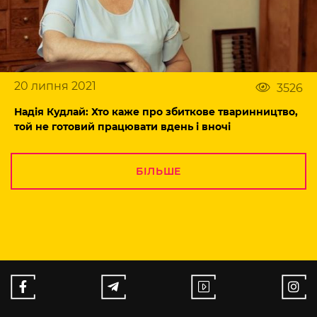
20 липня 2021
3526
Надія Кудлай: Хто каже про збиткове тваринництво,
той не готовий працювати вдень і вночі
БІЛЬШЕ