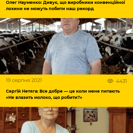
Олег Науменко: Дивує, що виробники конвенційної
лохини не можуть побити наш рекорд
19 серпня 2021
4431
Сергій Нетяга: Все добре — це коли мене питають
«Не влазить молоко, що робити?»