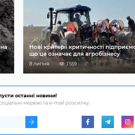
 на
Нові критерії критичності підприєм
що це означає для агробізнесу
8 липня
1 559
пусти останні новини!
оціальні мережі та e-mail розсилку.