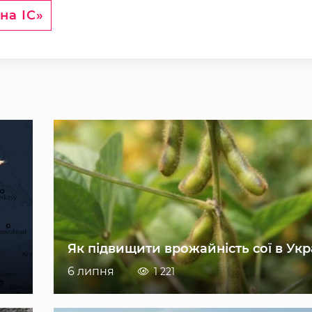
на ІС»
Як підвищити врожайність сої в Укр
6 липня
1 221