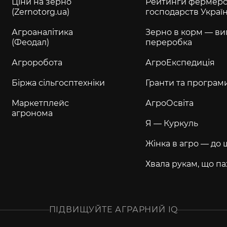
Ціни на зерно
Рейтинги фермерс
(Zernotorg.ua)
господарств Украї
Агроаналітика
Зерно в корм — ви
(Феодал)
переробка
Агроробота
АгроЕкспедиція
Біржа сільгосптехніки
Гранти та програм
Маркетплейс
АгроОсвіта
агронома
Я — Куркуль
Жінка в агро — до 
Хвала рукам, що па
ПІДВИЩУЙТЕ АГРАРНИЙ IQ