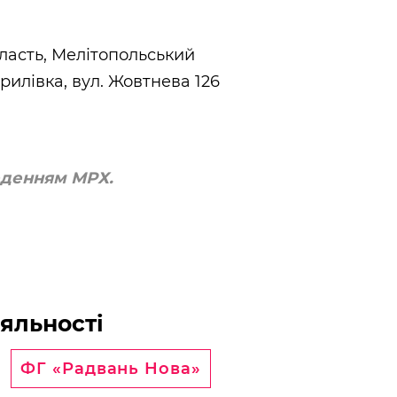
ласть, Мелітопольський
ирилівка, вул. Жовтнева 126
еденням МРХ.
іяльності
ФГ «Радвань Нова»