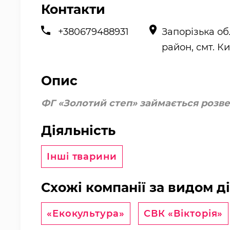
Контакти
+380679488931
Запорізька об
район, смт. К
Опис
ФГ «Золотий степ» займається розв
Діяльність
Інші тварини
Схожі компанії за видом д
«Екокультура»
СВК «Вікторія»