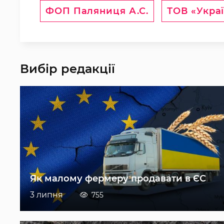
ФОП Паляниця А.С.
ТОВ «Украї
Вибір редакції
Як малому фермеру продавати в ЄС
3 липня
755