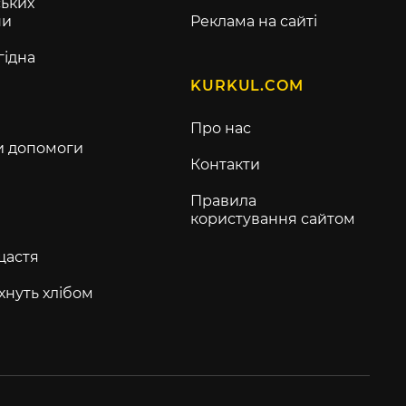
ьких
ни
Реклама на сайті
гідна
KURKUL.COM
Про нас
и допомоги
Контакти
Правила
користування сайтом
щастя
хнуть хлібом