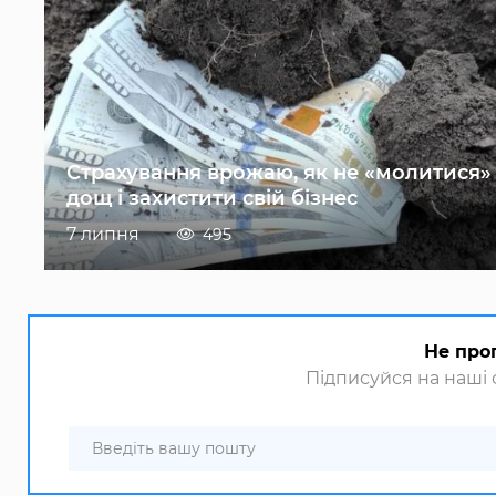
Страхування врожаю, як не «молитися»
дощ і захистити свій бізнес
7 липня
495
Не про
Підписуйся на наші с