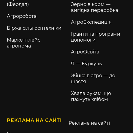
(Феодал)
Зерно в корм —
вигідна переробка
Агроробота
АгроЕкспедиція
Біржа сільгосптехніки
Гранти та програми
Маркетплейс
допомоги
агронома
АгроОсвіта
Я — Куркуль
Жінка в агро — до
щастя
Хвала рукам, що
пахнуть хлібом
РЕКЛАМА НА САЙТІ
Реклама на сайті