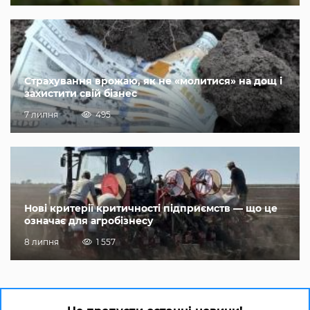
Страхування врожаю, як не «молитися» на дощ і
захистити свій бізнес
7 липня
495
Нові критерії критичності підприємств — що це
означає для агробізнесу
8 липня
1 557