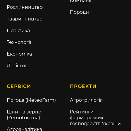
Компанії
Рослинництво
Породи
Тваринництво
Практика
Технології
Економіка
Логістика
СЕРВІСИ
ПРОЕКТИ
Погода (MeteoFarm)
Агротрилогія
Ціни на зерно
Рейтинги
(Zernotorg.ua)
фермерських
господарств України
Агроаналітика