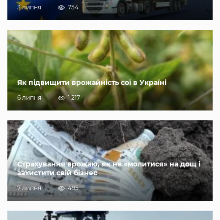
3 липня
754
Як підвищити врожайність сої в Україні
6 липня
1 217
Страхування врожаю, як не «молитися» на дощ і
захистити свій бізнес
7 липня
495