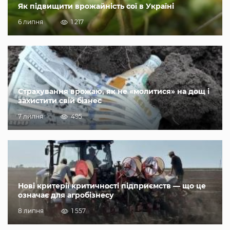
Як підвищити врожайність сої в Україні
6 липня
1 217
Страхування врожаю, як не «молитися» на дощ і
захистити свій бізнес
7 липня
495
Нові критерії критичності підприємств — що це
означає для агробізнесу
8 липня
1 557