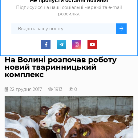
Не пропусти останні новини!
Підписуйся на наші соціальні мережі та e-mail
розсилку.
На Волині розпочав роботу
новий тваринницький
комплекс
22 грудня 2017
1913
0