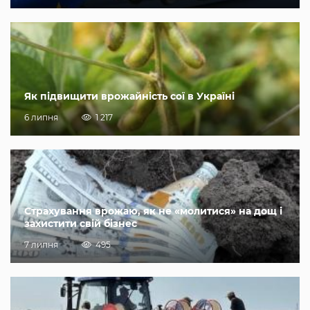
Як підвищити врожайність сої в Україні
6 липня
1 217
Страхування врожаю, як не «молитися» на дощ і
захистити свій бізнес
7 липня
495