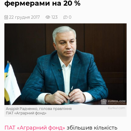
фермерами на 20 %
22 грудня 2017
123
0
Kurkul.com
Андрій Радченко, голова правління
ПАТ «Аграрний фонд»
ПАТ «Аграрний фонд»
збільшив кількість