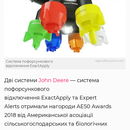
Agprofessional.com
Система пофорсункового
відключення ExactApply
Дві системи
John Deere
— система
пофорсункового
відключення ExactApply та Expert
Alerts отримали нагороди AE50 Awards
2018 від Американської асоціації
сільськогосподарських та біологічних