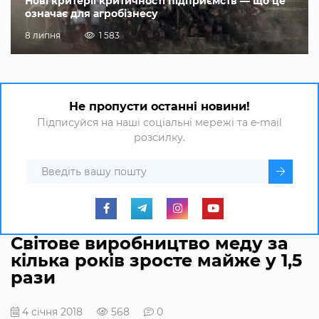
Нові критерії критичності підприємств — що це
означає для агробізнесу
8 липня
1 583
Не пропусти останні новини!
Підписуйся на наші соціальні мережі та e-mail
розсилку.
Світове виробництво меду за
кілька років зросте майже у 1,5
рази
4 січня 2018
568
0