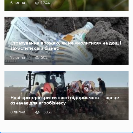
6 липня
1 244
Страхування врожаю, як не «молитися» на дощ і
захистити свій бізнес
7 липня
502
Нові критерії критичності підприємств — що це
означає для агробізнесу
8 липня
1 583