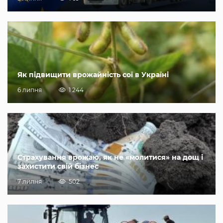
Як підвищити врожайність сої в Україні
6 липня
1 244
Страхування врожаю, як не «молитися» на дощ і
захистити свій бізнес
7 липня
502