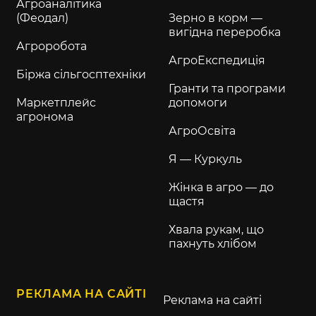
Агроаналітика
(Феодал)
Зерно в корм —
вигідна переробка
Агроробота
АгроЕкспедиція
Біржа сільгосптехніки
Гранти та програми
Маркетплейс
допомоги
агронома
АгроОсвіта
Я — Куркуль
Жінка в агро — до
щастя
Хвала рукам, що
пахнуть хлібом
РЕКЛАМА НА САЙТІ
Реклама на сайті