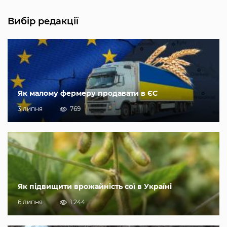
Вибір редакції
Як малому фермеру продавати в ЄС
3 липня
769
Як підвищити врожайність сої в Україні
6 липня
1 244