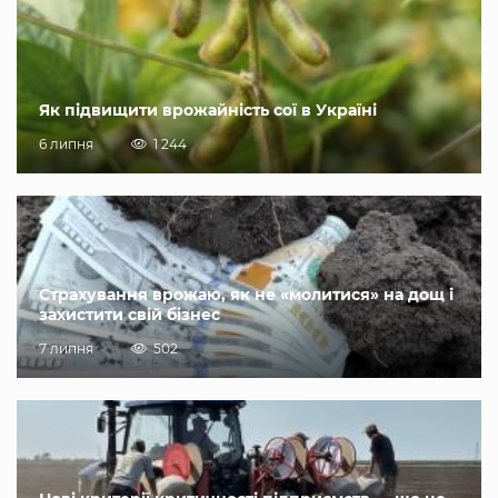
Як підвищити врожайність сої в Україні
6 липня
1 244
Страхування врожаю, як не «молитися» на дощ і
захистити свій бізнес
7 липня
502