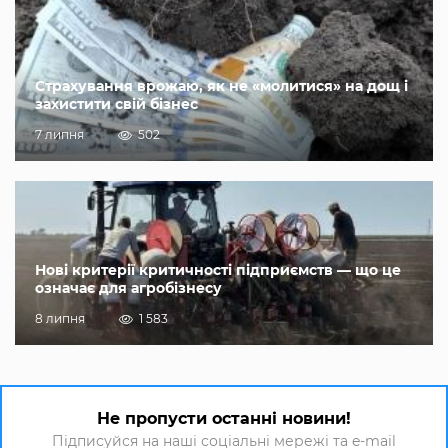
Страхування врожаю, як не «молитися» на дощ і
захистити свій бізнес
7 липня
502
Нові критерії критичності підприємств — що це
означає для агробізнесу
8 липня
1 583
Не пропусти останні новини!
Підписуйся на наші соціальні мережі та e-mail