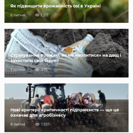
Як підвищити врожайність сої в Україні
6 липня
1 217
Страхування врожаю, як не «молитися» на дощ і
захистити свій бізнес
7 липня
495
Нові критерії критичності підприємств — що це
означає для агробізнесу
8 липня
1 557