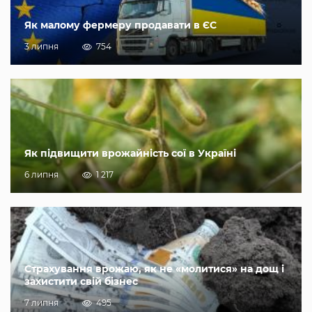
Як малому фермеру продавати в ЄС
3 липня
754
Як підвищити врожайність сої в Україні
6 липня
1 217
Страхування врожаю, як не «молитися» на дощ і
захистити свій бізнес
7 липня
495