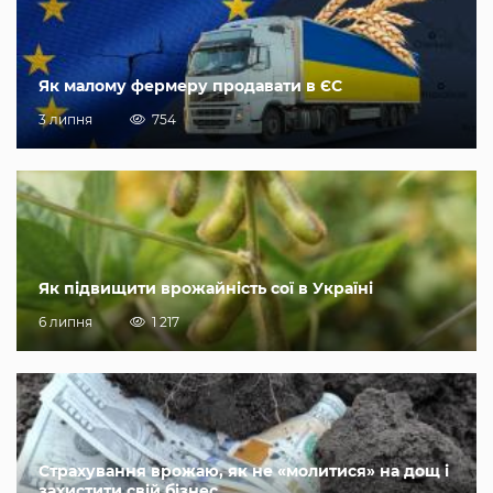
Як малому фермеру продавати в ЄС
3 липня
754
Як підвищити врожайність сої в Україні
6 липня
1 217
Страхування врожаю, як не «молитися» на дощ і
захистити свій бізнес