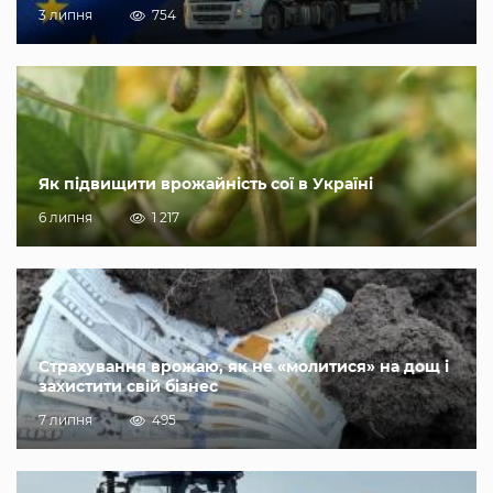
3 липня
754
Як підвищити врожайність сої в Україні
6 липня
1 217
Страхування врожаю, як не «молитися» на дощ і
захистити свій бізнес
7 липня
495