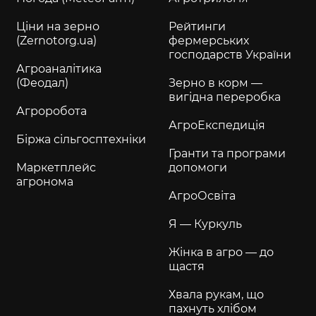
Ціни на зерно
Рейтинги
(Zernotorg.ua)
фермерських
господарств України
Агроаналітика
(Феодал)
Зерно в корм —
вигідна переробка
Агроробота
АгроЕкспедиція
Біржа сільгосптехніки
Гранти та програми
Маркетплейс
допомоги
агронома
АгроОсвіта
Я — Куркуль
Жінка в агро — до
щастя
Хвала рукам, що
пахнуть хлібом