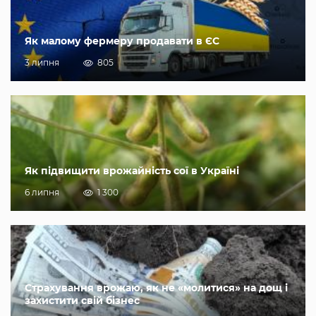
Як малому фермеру продавати в ЄС
3 липня
805
Як підвищити врожайність сої в Україні
6 липня
1 300
Страхування врожаю, як не «молитися» на дощ і
захистити свій бізнес