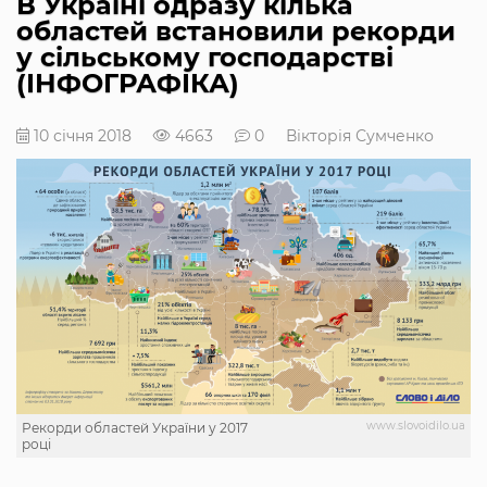
В Україні одразу кілька
областей встановили рекорди
у сільському господарстві
(ІНФОГРАФІКА)
10 січня 2018
4663
0
Вікторія Сумченко
www.slovoidilo.ua
Рекорди областей України у 2017
році