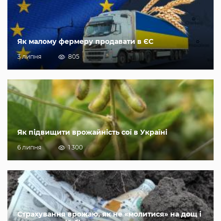
Як малому фермеру продавати в ЄС
3 липня
805
Як підвищити врожайність сої в Україні
6 липня
1 300
Страхування врожаю, як не «молитися» на дощ і