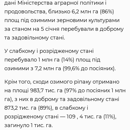
дані Міністерства аграрної політики і
продовольства, близько 6,2 млн га (86%)
площ під озимими зерновими культурами
за станом на 5 січня перебували в доброму
та задовільному стані.
У слабкому і розрідженому стані
перебувало 1 млн га (14%) площ під
озимими з 7,2 млн га (99,6% до посіяних).
Крім того, сходи озимого ріпаку отримано
на площі 983,7 тис. га (97% до посіяних 1 млн
га), з них в доброму та задовільному стані
873,2 тис. га (89%), в слабкому і
розрідженому стані — 109 , 4 тис. га (11%),
загинуло 1 тис. га.