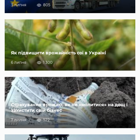
3 липня
805
Як підвищити врожайність сої в Україні
6 липня
1 300
Страхування врожаю, як не «молитися» на дощ і
захистити свій бізнес
7 липня
522