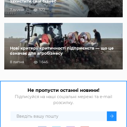
захистити свій бізнес
7 липня
522
Нові критерії критичності підприємств — що це
означає для агробізнесу
8 липня
1 646
Не пропусти останні новини!
Підписуйся на наші соціальні мережі та e-mail
розсилку.