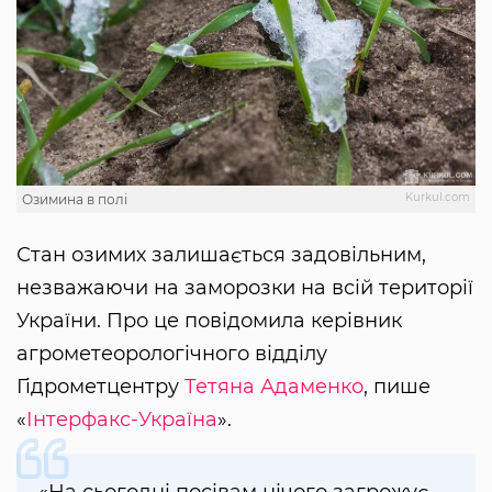
Kurkul.com
Озимина в полі
Стан озимих залишається задовільним,
незважаючи на заморозки на всій території
України. Про це повідомила керівник
агрометеорологічного відділу
Гідрометцентру
Тетяна Адаменко
, пише
«
Інтерфакс-Україна
».
«На сьогодні посівам нічого загрожує,