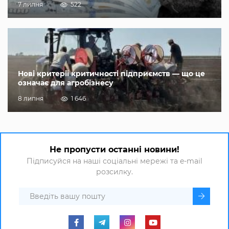
7 липня
522
Нові критерії критичності підприємств — що це
означає для агробізнесу
8 липня
1 646
Не пропусти останні новини!
Підписуйся на наші соціальні мережі та e-mail
розсилку.