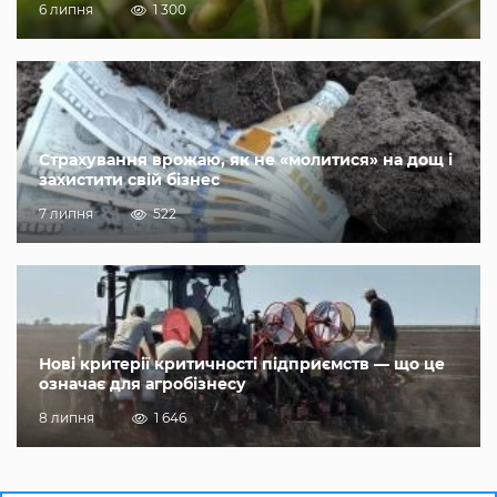
6 липня
1 300
Страхування врожаю, як не «молитися» на дощ і
захистити свій бізнес
7 липня
522
Нові критерії критичності підприємств — що це
означає для агробізнесу
8 липня
1 646