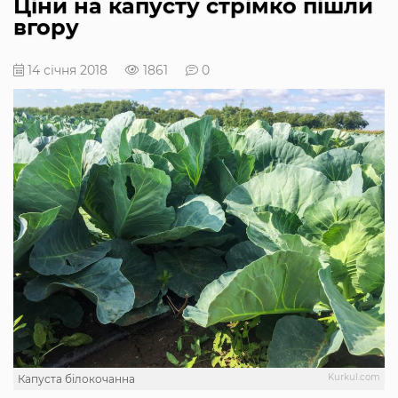
Ціни на капусту стрімко пішли
вгору
14 січня 2018
1861
0
Kurkul.com
Капуста білокочанна