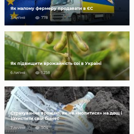
Як малому фермеру продавати в ЄС
3 липня
778
Як підвищити врожайність сої в Україні
6 липня
1 258
Страхування врожаю, як не «молитися» на дощ і
захистити свій бізнес
7 липня
504