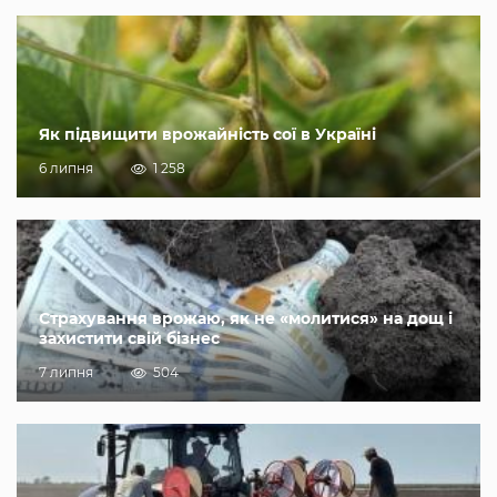
Як підвищити врожайність сої в Україні
6 липня
1 258
Страхування врожаю, як не «молитися» на дощ і
захистити свій бізнес
7 липня
504