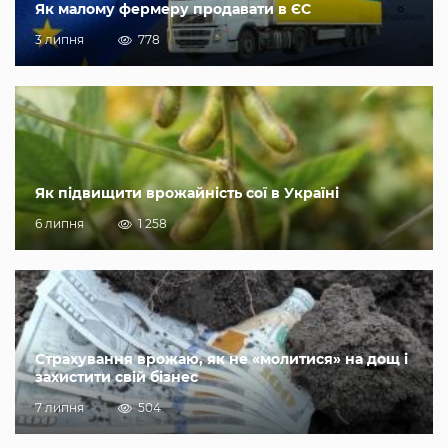
Як малому фермеру продавати в ЄС
3 липня
778
Як підвищити врожайність сої в Україні
6 липня
1 258
Страхування врожаю, як не «молитися» на дощ і
захистити свій бізнес
7 липня
504