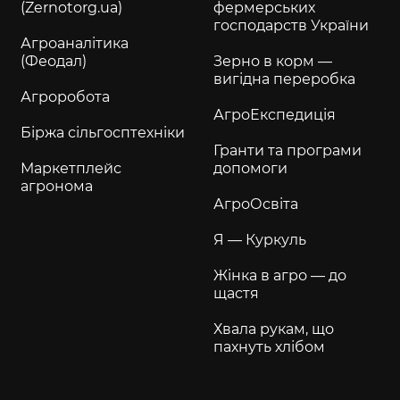
(Zernotorg.ua)
фермерських
господарств України
Агроаналітика
(Феодал)
Зерно в корм —
вигідна переробка
Агроробота
АгроЕкспедиція
Біржа сільгосптехніки
Гранти та програми
Маркетплейс
допомоги
агронома
АгроОсвіта
Я — Куркуль
Жінка в агро — до
щастя
Хвала рукам, що
пахнуть хлібом