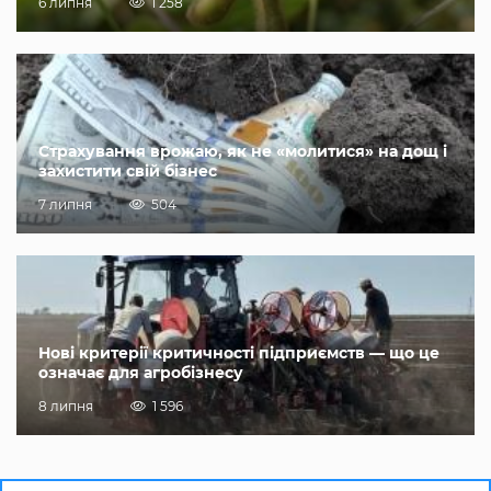
6 липня
1 258
Страхування врожаю, як не «молитися» на дощ і
захистити свій бізнес
7 липня
504
Нові критерії критичності підприємств — що це
означає для агробізнесу
8 липня
1 596