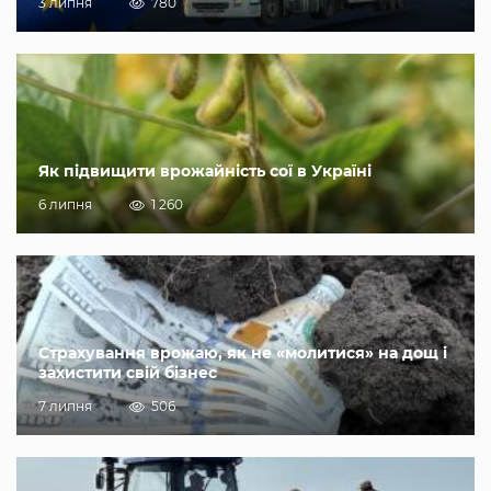
3 липня
780
Як підвищити врожайність сої в Україні
6 липня
1 260
Страхування врожаю, як не «молитися» на дощ і
захистити свій бізнес
7 липня
506