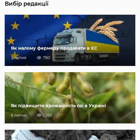
Вибір редакції
Як малому фермеру продавати в ЄС
3 липня
780
Як підвищити врожайність сої в Україні
6 липня
1 260