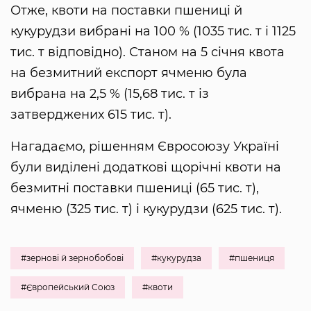
Отже, квоти на поставки пшениці й
кукурудзи вибрані на 100 % (1035 тис. т і 1125
тис. т відповідно). Станом на 5 січня квота
на безмитний експорт ячменю була
вибрана на 2,5 % (15,68 тис. т із
затверджених 615 тис. т).
Нагадаємо, рішенням Євросоюзу Україні
були виділені додаткові щорічні квоти на
безмитні поставки пшениці (65 тис. т),
ячменю (325 тис. т) і кукурудзи (625 тис. т).
#зернові й зернобобові
#кукурудза
#пшениця
#Європейський Союз
#квоти