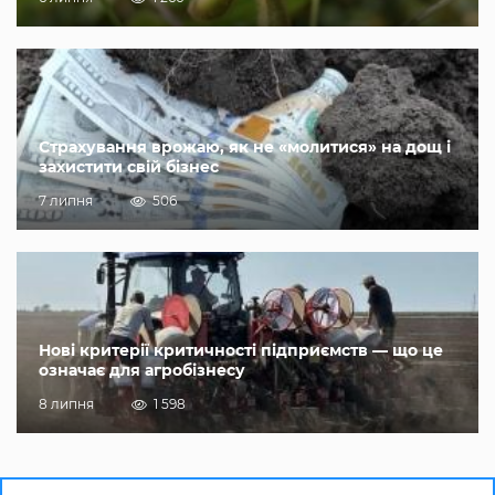
Страхування врожаю, як не «молитися» на дощ і
захистити свій бізнес
7 липня
506
Нові критерії критичності підприємств — що це
означає для агробізнесу
8 липня
1 598