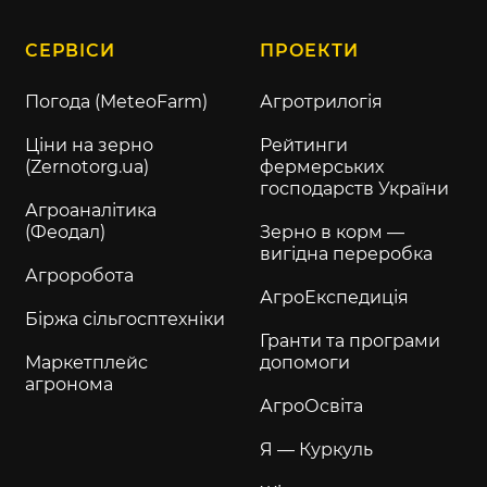
СЕРВІСИ
ПРОЕКТИ
Погода (MeteoFarm)
Агротрилогія
Ціни на зерно
Рейтинги
(Zernotorg.ua)
фермерських
господарств України
Агроаналітика
(Феодал)
Зерно в корм —
вигідна переробка
Агроробота
АгроЕкспедиція
Біржа сільгосптехніки
Гранти та програми
Маркетплейс
допомоги
агронома
АгроОсвіта
Я — Куркуль