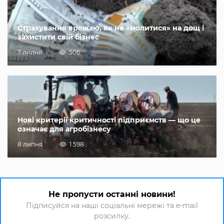
Страхування врожаю, як не «молитися» на дощ і
захистити свій бізнес
7 липня
506
Нові критерії критичності підприємств — що це
означає для агробізнесу
8 липня
1 598
Не пропусти останні новини!
Підписуйся на наші соціальні мережі та e-mail
розсилку.