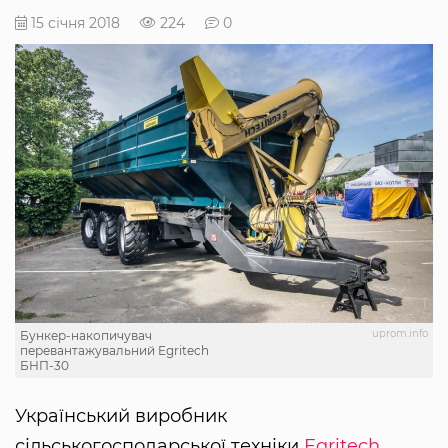
15 січня 2018
224
0
uprom.info
Бункер-накопичувач
перевантажувальний Egritech
БНП-30
Український виробник
сільськогосподарської техніки
Egritech
,