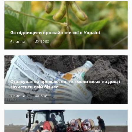
Як підвищити врожайність сої в Україні
6 липня
1 260
Страхування врожаю, як не «молитися» на дощ і
захистити свій бізнес
7 липня
506