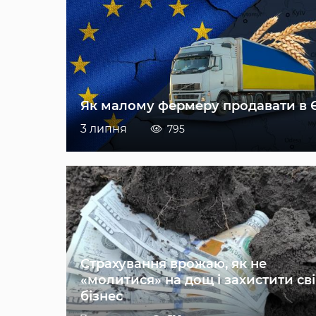
Як малому фермеру продавати в 
3 липня
795
Страхування врожаю, як не
«молитися» на дощ і захистити св
бізнес