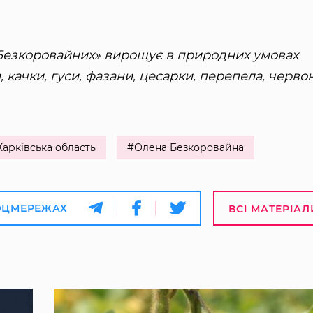
Безкоровайних» вирощує в природних умовах
и, качки, гуси, фазани, цесарки, перепела, червон
Харківська область
#Олена Безкоровайна
ОЦМЕРЕЖАХ
ВСІ МАТЕРІАЛ