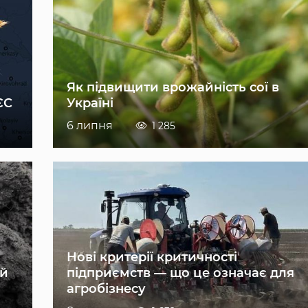
Як підвищити врожайність сої в
ЄС
Україні
6 липня
1 285
Нові критерії критичності
ій
підприємств — що це означає для
агробізнесу