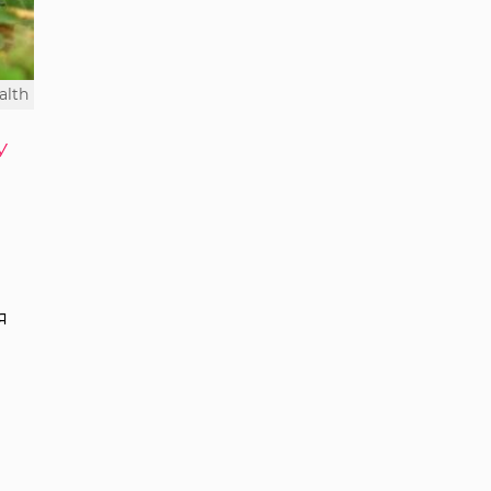
alth
У
я