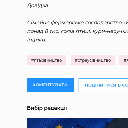
Довідка
Сімейне фермерське господарство «
понад 8 тис. голів птиці: кури-несучк
індики.
#птахівництво
#страусівництво
#
КОМЕНТУВАТИ
ПОДІЛИТИСЯ В С
Вибір редакції