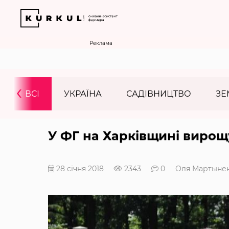
Реклама
‹
ВСІ
УКРАЇНА
САДІВНИЦТВО
ЗЕ
У ФГ на Харківщині вирощ
28 січня 2018
2343
0
Оля Мартыне