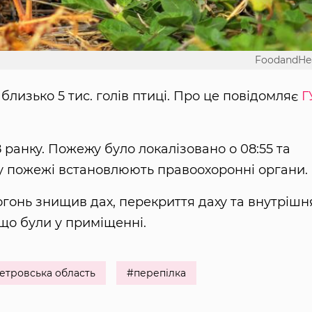
FoodandHe
 близько 5 тис. голів птиці. Про це повідомляє
Г
 ранку. Пожежу було локалізовано о 08:55 та
ну пожежі встановлюють правоохоронні органи.
огонь знищив дах, перекриття даху та внутрішн
 що були у приміщенні.
етровська область
#перепілка