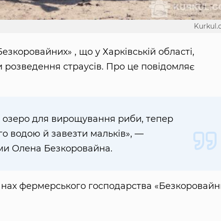
Kurkul
зкоровайних» , що у Харківській області,
розведення страусів. Про це повідомляє
 озеро для вирощування риби, тепер
го водою й завезти мальків», —
ми Олена Безкоровайна.
анах фермерського господарства «Безкоровайн