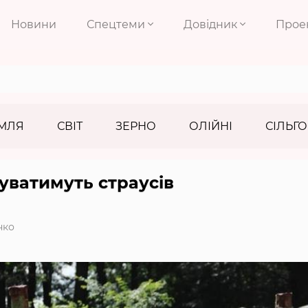
Новини
Спецтеми
Довідник
Прое
МЛЯ
СВІТ
ЗЕРНО
ОЛІЙНІ
СІЛЬГО
уватимуть страусів
нко