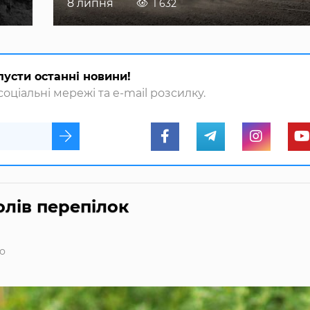
8 липня
1 632
пусти останні новини!
оціальні мережі та e-mail розсилку.
олів перепілок
о