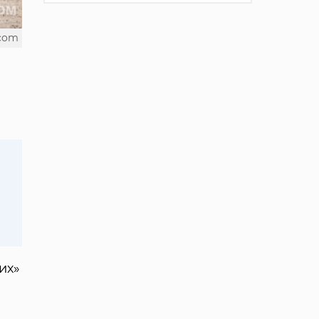
.com
их»