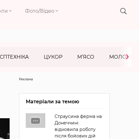
кти
Фото/Відео
›
СПТЕХНІКА
ЦУКОР
М’ЯСО
МОЛОКО
Реклама
Матеріали за темою
Страусина ферма на
Донеччині
відновила роботу
після бойових дій