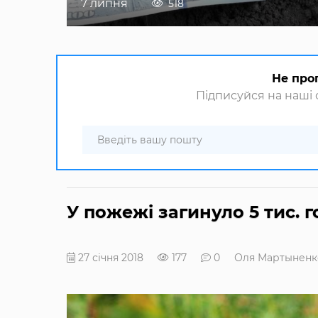
7 липня
518
Не про
Підписуйся на наші с
У пожежі загинуло 5 тис. г
27 січня 2018
177
0
Оля Мартыненк