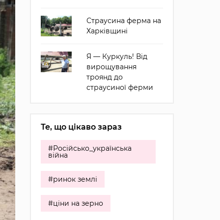
Страусина ферма на
Харківщині
Я — Куркуль! Від
вирощування
троянд до
страусиної ферми
Те, що цікаво зараз
#Російсько_українська
війна
#ринок землі
#ціни на зерно