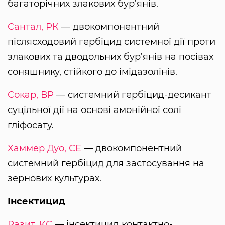
багаторічних злакових бур’янів.
Сантал, РК
— двокомпонентний
післясходовий гербіцид системної дії проти
злакових та дводольних бур’янів на посівах
соняшнику, стійкого до імідазолінів.
Сокар, ВР
— системний гербіцид-десикант
суцільної дії на основі амонійної солі
гліфосату.
Хаммер Дуо, СЕ
— двокомпонентний
системний гербіцид для застосування на
зернових культурах.
Інсектицид
Разит, КС
— інсектицид контактно-