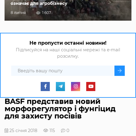
означає для агробізнесу
8 липня
1 607
Не пропусти останні новини!
Підписуйся на наші соціальні мережі та e-mail
розсилку.
BASF представив новий
морфорегулятор і фунгіцид
для захисту посівів
25 січня 2018
115
0