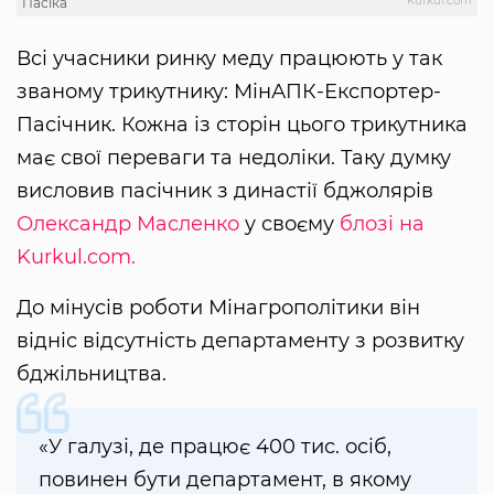
Kurkul.com
Пасіка
Всі учасники ринку меду працюють у так
званому трикутнику: МінАПК-Експортер-
Пасічник. Кожна із сторін цього трикутника
має свої переваги та недоліки. Таку думку
висловив пасічник з династії бджолярів
Олександр Масленко
у своєму
блозі на
Kurkul.com.
До мінусів роботи Мінагрополітики він
відніс відсутність департаменту з розвитку
бджільництва.
«У галузі, де працює 400 тис. осіб,
повинен бути департамент, в якому