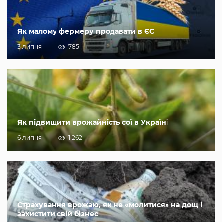
Як малому фермеру продавати в ЄС
3 липня
785
Як підвищити врожайність сої в Україні
6 липня
1 262
Страхування врожаю, як не «молитися» на дощ і
захистити свій бізнес