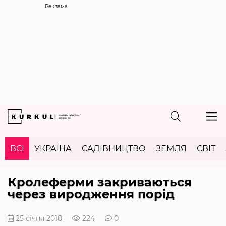
Реклама
ВСІ
УКРАЇНА
САДІВНИЦТВО
ЗЕМЛЯ
СВІТ
Кролеферми закриваються
через виродження порід
25 січня 2018
224
0