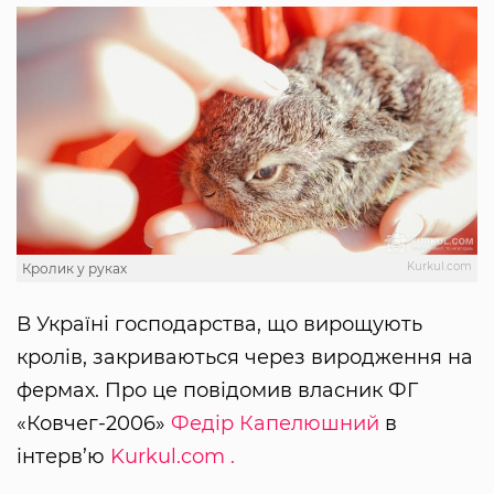
Kurkul.com
Кролик у руках
В Україні господарства, що вирощують
кролів, закриваються через виродження на
фермах. Про це повідомив власник ФГ
«Ковчег-2006»
Федір Капелюшний
в
інтерв’ю
Kurkul.com .