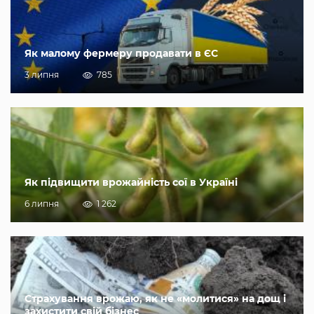
Як малому фермеру продавати в ЄС
3 липня
785
Як підвищити врожайність сої в Україні
6 липня
1 262
Страхування врожаю, як не «молитися» на дощ і
захистити свій бізнес