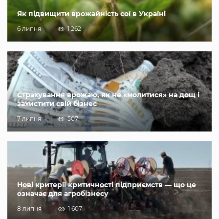
Як підвищити врожайність сої в Україні
6 липня
1 262
Страхування врожаю, як не «молитися» на дощ і
захистити свій бізнес
7 липня
507
Нові критерії критичності підприємств — що це
означає для агробізнесу
8 липня
1 607