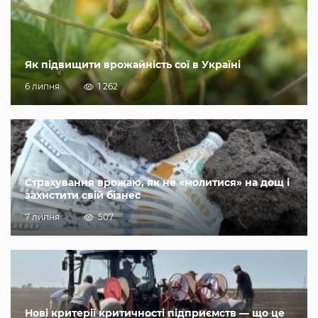
Як підвищити врожайність сої в Україні
6 липня
1 262
Страхування врожаю, як не «молитися» на дощ і
захистити свій бізнес
7 липня
507
Нові критерії критичності підприємств — що це