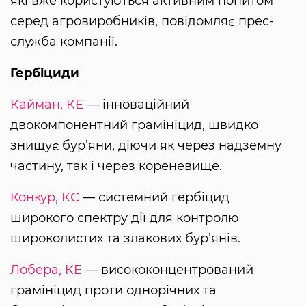
які вже користуються активним попитом
серед агровиробників, повідомляє прес-
служба компанії.
Гербіциди
Кайман, КЕ
— інноваційний
двокомпонентний грамініцид, швидко
знищує бур’яни, діючи як через надземну
частину, так і через кореневище.
Конкур, КС
— системний гербіцид
широкого спектру дії для контролю
широколистих та злакових бур’янів.
Лобера, КЕ
— висококонцентрований
грамініцид проти однорічних та