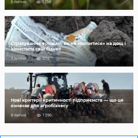
6 липня
1 256
Страхування врожаю, як не «молитися» на дощ і
захистити свій бізнес
7 липня
504
Нові критерії критичності підприємств — що це
означає для агробізнесу
8 липня
1 596