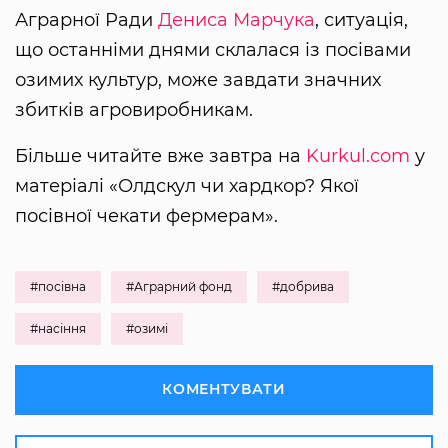
Аграрної Ради
Дениса Марчука
, ситуація,
що останніми днями склалася із посівами
озимих культур, може завдати значних
збитків агровиробникам.
Більше читайте вже завтра на
Kurkul.com
у
матеріалі «Олдскул чи хардкор? Якої
посівної чекати фермерам».
#посівна
#Аграрний фонд
#добрива
#насіння
#озимі
КОМЕНТУВАТИ