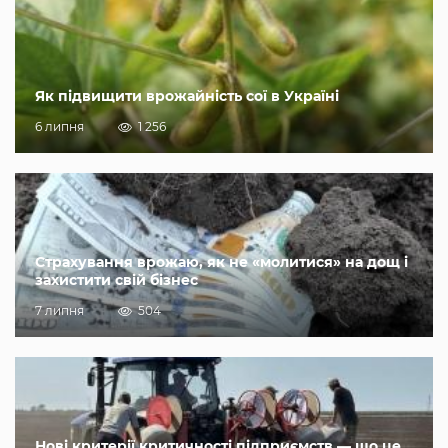
Як підвищити врожайність сої в Україні
6 липня
1 256
Страхування врожаю, як не «молитися» на дощ і
захистити свій бізнес
7 липня
504
Нові критерії критичності підприємств — що це