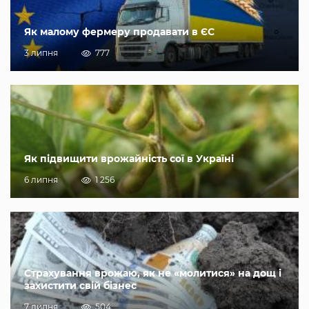
Як малому фермеру продавати в ЄС
3 липня
777
Як підвищити врожайність сої в Україні
6 липня
1 256
Страхування врожаю, як не «молитися» на дощ і
захистити свій бізнес
7 липня
504