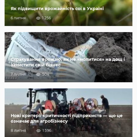
Як підвищити врожайність сої в Україні
6 липня
1 256
Страхування врожаю, як не «молитися» на дощ і
захистити свій бізнес
7 липня
504
Нові критерії критичності підприємств — що це
означає для агробізнесу
8 липня
1 596