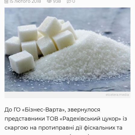
15 лютого 2018
938
0
etcetera.media
До ГО «Бізнес-Варта», звернулося
представники ТОВ «Радехівський цукор» із
скаргою на протиправні дії фіскальних та