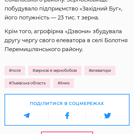
побудувало підприємство «Західний Буг»,
його потужність — 23 тис. т зерна.
Крім того, агрофірма «Дзвони» збудувала
другу чергу свого елеватора в селі Болотня
Перемишлянського району.
#поле
#зернові й зернобобові
#елеватори
#Львівська область
#Хмиз
ПОДІЛИТИСЯ В СОЦМЕРЕЖАХ