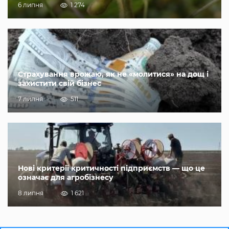
6 липня
1 274
Страхування врожаю, як не «молитися» на дощ і
захистити свій бізнес
7 липня
511
Нові критерії критичності підприємств — що це
означає для агробізнесу
8 липня
1 621