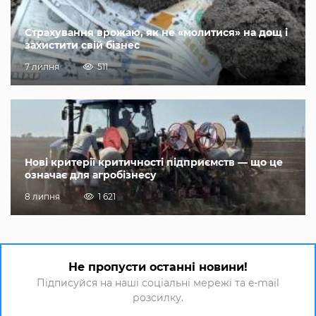
Страхування врожаю, як не «молитися» на дощ і
захистити свій бізнес
7 липня
511
Нові критерії критичності підприємств — що це
означає для агробізнесу
8 липня
1 621
Не пропусти останні новини!
Підписуйся на наші соціальні мережі та e-mail
розсилку.