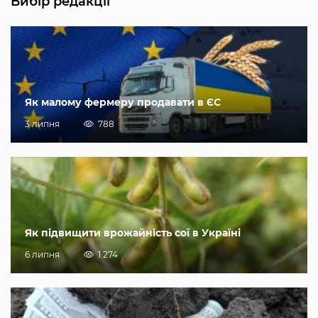
Вибір редакції
Як малому фермеру продавати в ЄС
3 липня
788
Як підвищити врожайність сої в Україні
6 липня
1 274