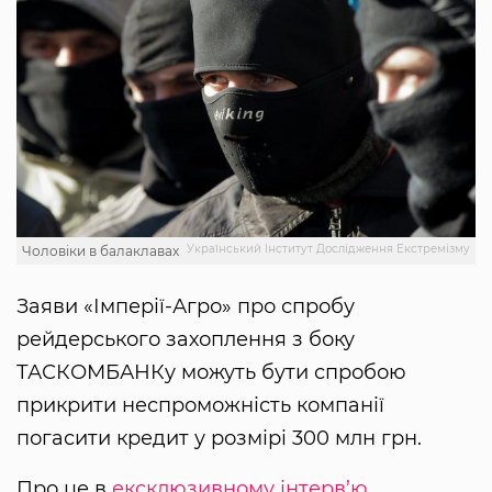
Український Інститут Дослідження Екстремізму
Чоловіки в балаклавах
Заяви «Імперії-Агро» про спробу
рейдерського захоплення з боку
ТАСКОМБАНКу можуть бути спробою
прикрити неспроможність компанії
погасити кредит у розмірі 300 млн грн.
Про це в
ексклюзивному інтерв’ю