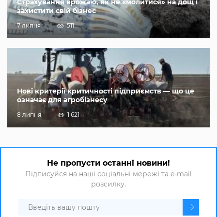
Страхування врожаю, як не «молитися» на дощ і
захистити свій бізнес
7 липня
511
Нові критерії критичності підприємств — що це
означає для агробізнесу
8 липня
1 621
Не пропусти останні новини!
Підписуйся на наші соціальні мережі та e-mail
розсилку.