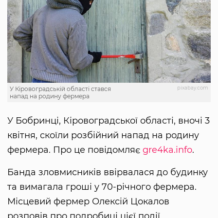
pixabay.com
У Кіровоградській області стався
напад на родину фермера
У Бобринці, Кіровоградської області, вночі 3
квітня, скоїли розбійний напад на родину
фермера. Про це повідомляє
gre4ka.info
.
Банда зловмисників ввірвалася до будинку
та вимагала гроші у 70-річного фермера.
Місцевий фермер Олексій Цокалов
розповів про подробиці цієї події.