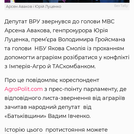
Без Табу
Арсен Аваков і Юрій Луценко
Депутат ВРУ звернувся до голови МВС
Арсена Авакова, генпрокурора Юрія
Луценка, прем’єра Володимира Гройсмана
та голови НБУ Якова Смолія із проханням
допомогти аграріям розібратися у конфлікті
з Імперія-Агро й ТАСкомбанком.
Про це повідомляє кореспондент
AgroPolit.com
з прес-поінту парламенту, де
відповідного листа-звернення від аграріїв
зачитав народний депутат від
«Батьківщини» Вадим Івченко.
Історію цього протистояння можете