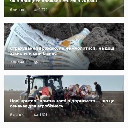
Як підвищити врожайність сої в Україні
6 липня
1 274
Страхування врожаю, як не «молитися» на дощ і
захистити свій бізнес
7 липня
511
Нові критерії критичності підприємств — що це
означає для агробізнесу
8 липня
1 621