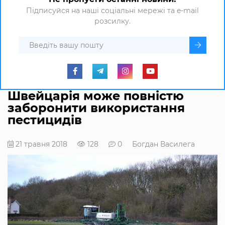
Підписуйся на наші соціальні мережі та e-mail
розсилку.
Швейцарія може повністю
заборонити використання
пестицидів
21 травня 2018
128
0
Богдан Василега