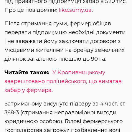
під приватного підприємця хабар в $20 тис.
Про це повідомляє
like.sumy.ua
.
Після отримання суми, фермер обіцяв
передати підприємцю необхідні документи
і не заважати йому заключати договори з
місцевими жителями на оренду земельних
ділянок загальною площею до 90 га.
Читайте також:
У Кропивницькому
заарештовано поліцейського, що вимагав
хабар у фермера
.
Затриманому висунуто підозру за 4 част. ст
368-3 (отримання неправомірної вигоди
юридичною особою). Голові фермерського
господарства загрожує позбавлення волі