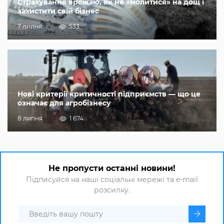
Страхування врожаю, як не «молитися» на дощ і
захистити свій бізнес
7 липня
533
Нові критерії критичності підприємств — що це
означає для агробізнесу
8 липня
1 674
Не пропусти останні новини!
Підписуйся на наші соціальні мережі та e-mail
розсилку.