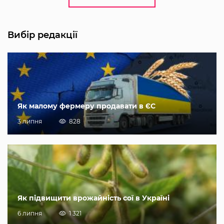
Вибір редакції
Як малому фермеру продавати в ЄС
3 липня
828
Як підвищити врожайність сої в Україні
6 липня
1 321