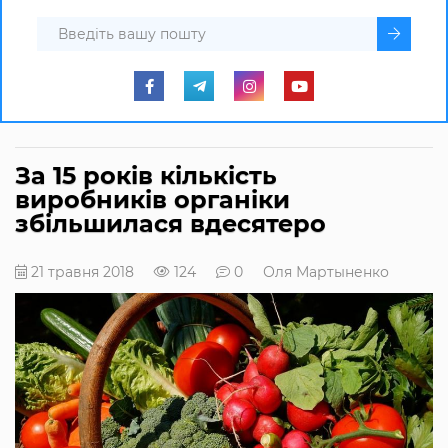
За 15 років кількість
виробників органіки
збільшилася вдесятеро
21 травня 2018
124
0
Оля Мартыненко