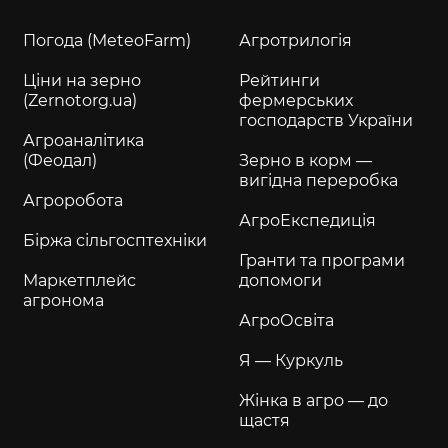
Погода (MeteoFarm)
Агротрилогія
Ціни на зерно
Рейтинги
(Zernotorg.ua)
фермерських
господарств України
Агроаналітика
(Феодал)
Зерно в корм —
вигідна переробка
Агроробота
АгроЕкспедиція
Біржа сільгосптехніки
Гранти та програми
Маркетплейс
допомоги
агронома
АгроОсвіта
Я — Куркуль
Жінка в агро — до
щастя