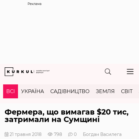
Реклама
ВСІ
УКРАЇНА
САДІВНИЦТВО
ЗЕМЛЯ
СВІТ
Фермера, що вимагав $20 тис,
затримали на Сумщині
21 травня 2018
798
0
Богдан Василега