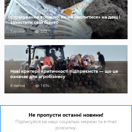
Страхування врожаю, як не «молитися» на дощ і
захистити свій бізнес
7 липня
533
Нові критерії критичності підприємств — що це
означає для агробізнесу
8 липня
1 674
Не пропусти останні новини!
Підписуйся на наші соціальні мережі та e-mail
розсилку.