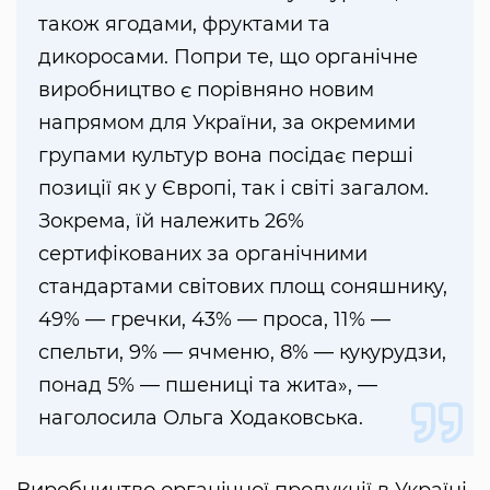
також ягодами, фруктами та
дикоросами. Попри те, що органічне
виробництво є порівняно новим
напрямом для України, за окремими
групами культур вона посідає перші
позиції як у Європі, так і світі загалом.
Зокрема, їй належить 26%
сертифікованих за органічними
стандартами світових площ соняшнику,
49% — гречки, 43% — проса, 11% —
спельти, 9% — ячменю, 8% — кукурудзи,
понад 5% — пшениці та жита», —
наголосила Ольга Ходаковська.
Виробництво органічної продукції в Україні