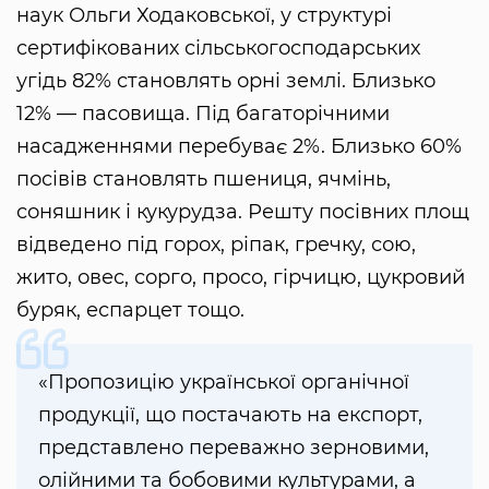
наук Ольги Ходаковської, у структурі
сертифікованих сільськогосподарських
угідь 82% становлять орні землі. Близько
12% — пасовища. Під багаторічними
насадженнями перебуває 2%. Близько 60%
посівів становлять пшениця, ячмінь,
соняшник і кукурудза. Решту посівних площ
відведено під горох, ріпак, гречку, сою,
жито, овес, сорго, просо, гірчицю, цукровий
буряк, еспарцет тощо.
«Пропозицію української органічної
продукції, що постачають на експорт,
представлено переважно зерновими,
олійними та бобовими культурами, а