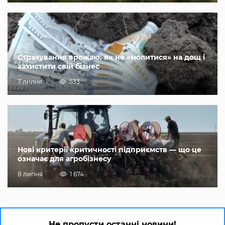
Страхування врожаю, як не «молитися» на дощ і
захистити свій бізнес
7 липня
533
Нові критерії критичності підприємств — що це
означає для агробізнесу
8 липня
1 674
Не пропусти останні новини!