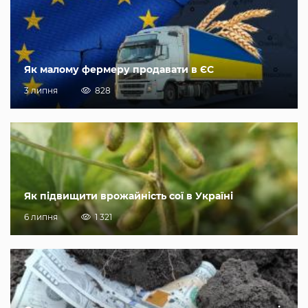
Як малому фермеру продавати в ЄС
3 липня
828
Як підвищити врожайність сої в Україні
6 липня
1 321