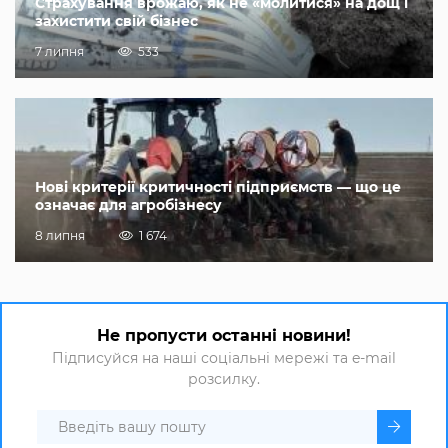
Страхування врожаю, як не «молитися» на дощ і
захистити свій бізнес
7 липня
533
Нові критерії критичності підприємств — що це
означає для агробізнесу
8 липня
1 674
Не пропусти останні новини!
Підписуйся на наші соціальні мережі та e-mail
розсилку.