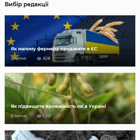
Вибір редакції
Як малому фермеру продавати в ЄС
3 липня
828
Як підвищити врожайність сої в Україні
6 липня
1 321