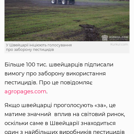
Kurkul.com
У Швейцарії ініціюють голосування
про заборону пестицидів
Більше 100 тис. швейцарців підписали
вимогу про заборону використання
пестицидів. Про це повідомляє
agropages.com
.
Якщо швейцарці проголосують «за», це
матиме значний вплив на світовий ринок,
оскільки саме в Швейцарії знаходиться
один з найбільших виробників пестицидів