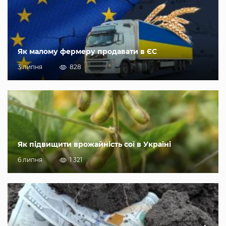
Як малому фермеру продавати в ЄС
3 липня
828
Як підвищити врожайність сої в Україні
6 липня
1 321