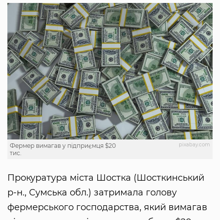
pixabay.com
Фермер вимагав у підприємця $20
тис.
Прокуратура міста Шостка (Шосткинський
р-н., Сумська обл.) затримала голову
фермерського господарства, який вимагав