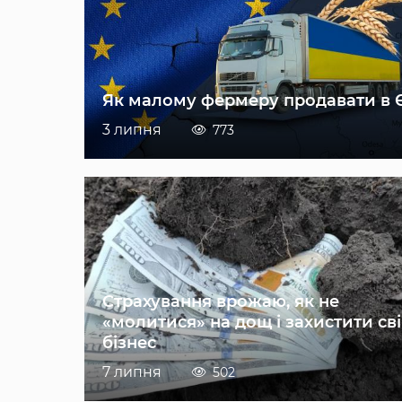
Як малому фермеру продавати в 
3 липня
773
Страхування врожаю, як не
«молитися» на дощ і захистити св
бізнес
7 липня
502