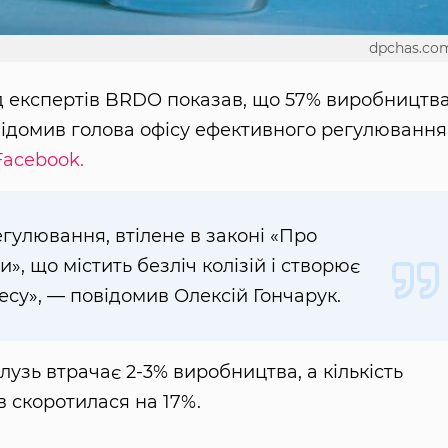
dpchas.co
ід експертів BRDO показав, що 57% виробництв
овідомив голова офісу ефективного регулювання
Facebook.
гулювання, втілене в законі «Про
», що містить безліч колізій і створює
есу», — повідомив Олексій Гончарук.
узь втрачає 2-3% виробництва, а кількість
в скоротилася на 17%.