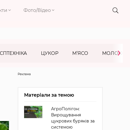
кти
Фото/Відео
›
СПТЕХНІКА
ЦУКОР
М’ЯСО
МОЛОКО
Реклама
Матеріали за темою
АгроПолігон:
Вирощування
цукрових буряків за
системою