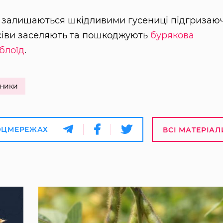
ах залишаються шкідливими гусениці підгризаю
осіви заселяють та пошкоджують
бурякова
блоїд
.
ники
ОЦМЕРЕЖАХ
ВСІ МАТЕРІАЛ