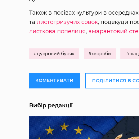
Також в посівах культури в осередк
та
листогризучих совок
, подекуди п
листкова попелиця
,
амарантовий сте
#цукровий буряк
#хвороби
#шкід
КОМЕНТУВАТИ
ПОДІЛИТИСЯ В С
Вибір редакції