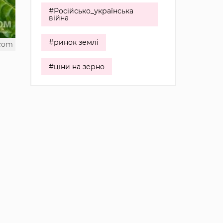
#Російсько_українська
війна
#ринок землі
.com
#ціни на зерно