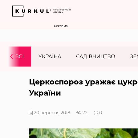
Реклама
‹
ВСІ
УКРАЇНА
САДІВНИЦТВО
ЗЕ
Церкоспороз уражає цукров
України
20 вересня 2018
72
0