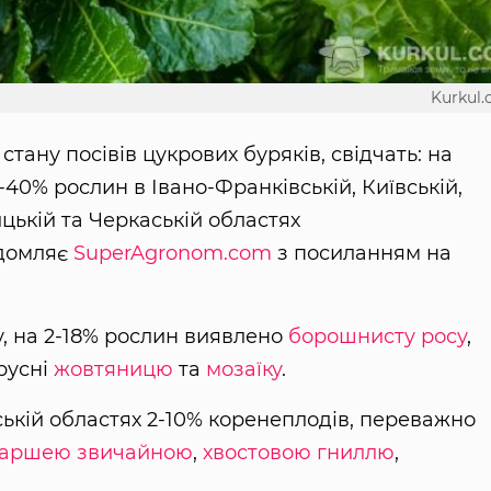
Kurkul
стану посівів цукрових буряків, свідчать: на
40% рослин в Івано-Франківській, Київській,
цькій та Черкаській областях
ідомляє
SuperAgronom.com
з посиланням на
, на 2-18% рослин виявлено
борошнисту росу
,
ірусні
жовтяницю
та
мозаїку
.
ьській областях 2-10% коренеплодів, переважно
аршею звичайною
,
хвостовою гниллю
,