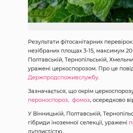
Результати фітосанітарних перевірок 
незібраних площах 3-15, максимум 20-
Полтавській, Тернопільській, Хмельни
уражені церкоспорозом. Про це пов
Держпродспоживслужбу.
Зазначається, що окрім церкоспорозу
пероноспороз,
фомоз
, осередково в
У Вінницькій, Полтавській, Тернопіл
гібриди іноземної селекції, уражені
п
дуплистістю.