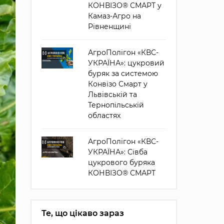
КОНВІЗО® СМАРТ у
Камаз-Агро на
Рівненщині
АгроПолігон «КВС-
УКРАЇНА»: цукровий
буряк за системою
Конвізо Смарт у
Львівській та
Тернопільській
областях
АгроПолігон «КВС-
УКРАЇНА»: Сівба
цукрового буряка
КОНВІЗО® СМАРТ
Те, що цікаво зараз