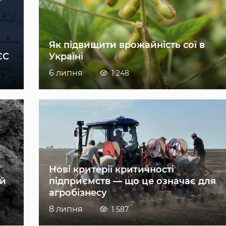
Як підвищити врожайність сої в
ЄС
Україні
6 липня
1 248
Нові критерії критичності
ій
підприємств — що це означає для
агробізнесу
8 липня
1 587