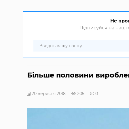
Не про
Підписуйся на наші с
Більше половини вироблен
20 вересня 2018
205
0