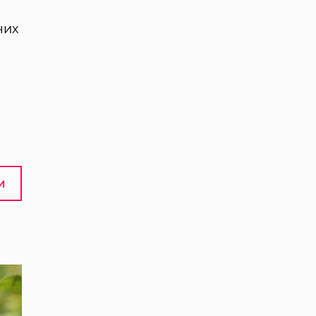
чих
И