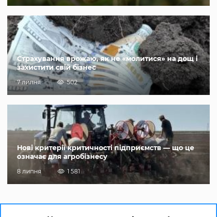
Страхування врожаю, як не «молитися» на дощ і
захистити свій бізнес
7 липня
502
Нові критерії критичності підприємств — що це
означає для агробізнесу
8 липня
1 581