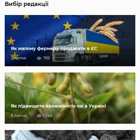
Вибір редакції
Як малому фермеру продавати в ЄС
3 липня
769
Як підвищити врожайність сої в Україні
6 липня
1 244