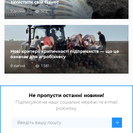
захистити свій бізнес
7 липня
502
Нові критерії критичності підприємств — що це
означає для агробізнесу
8 липня
1 581
Не пропусти останні новини!
Підписуйся на наші соціальні мережі та e-mail
розсилку.