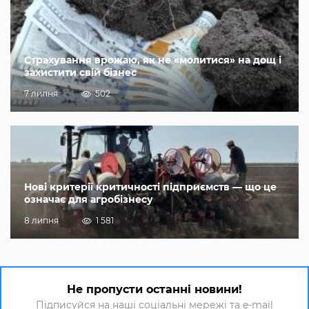
Страхування врожаю, як не «молитися» на дощ і
захистити свій бізнес
7 липня
502
Нові критерії критичності підприємств — що це
означає для агробізнесу
8 липня
1 581
Не пропусти останні новини!
Підписуйся на наші соціальні мережі та e-mail