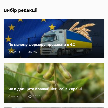
Вибір редакції
Як малому фермеру продавати в ЄС
3 липня
769
Як підвищити врожайність сої в Україні
6 липня
1 244