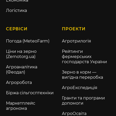
Економіка
Логістика
СЕРВІСИ
ПРОЕКТИ
Погода (MeteoFarm)
Агротрилогія
Ціни на зерно
Рейтинги
(Zernotorg.ua)
фермерських
господарств України
Агроаналітика
(Феодал)
Зерно в корм —
вигідна переробка
Агроробота
АгроЕкспедиція
Біржа сільгосптехніки
Гранти та програми
Маркетплейс
допомоги
агронома
АгроОсвіта