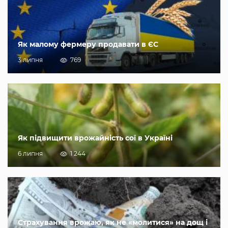
Як малому фермеру продавати в ЄС
3 липня
769
Як підвищити врожайність сої в Україні
6 липня
1 244
Страхування врожаю, як не «молитися» на дощ і