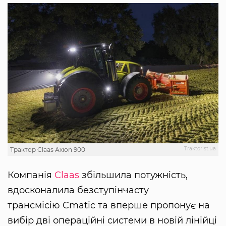
Traktorist.ua
Трактор Claas Axion 900
Компанія
Claas
збільшила потужність,
вдосконалила безступінчасту
трансмісію Cmatic та вперше пропонує на
вибір дві операційні системи в новій лінійці