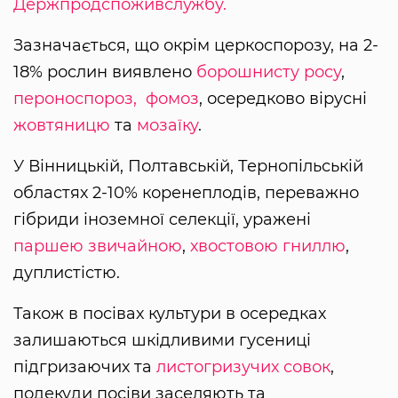
Держпродспоживслужбу.
Зазначається, що окрім церкоспорозу, на 2-
18% рослин виявлено
борошнисту росу
,
пероноспороз,
фомоз
, осередково вірусні
жовтяницю
та
мозаїку
.
У Вінницькій, Полтавській, Тернопільській
областях 2-10% коренеплодів, переважно
гібриди іноземної селекції, уражені
паршею звичайною
,
хвостовою гниллю
,
дуплистістю.
Також в посівах культури в осередках
залишаються шкідливими гусениці
підгризаючих та
листогризучих совок
,
подекуди посіви заселяють та