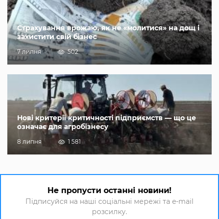
Страхування врожаю, як не «молитися» на дощ і
захистити свій бізнес
7 липня
502
Нові критерії критичності підприємств — що це
означає для агробізнесу
8 липня
1 581
Не пропусти останні новини!
Підписуйся на наші соціальні мережі та e-mail
розсилку.