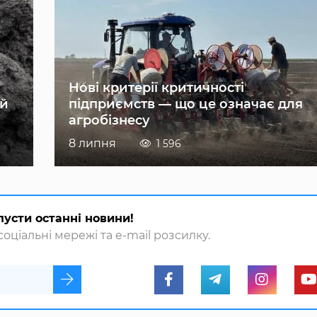
Нові критерії критичності
ій
підприємств — що це означає для
агробізнесу
8 липня
1 596
пусти останні новини!
оціальні мережі та e-mail розсилку.