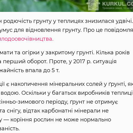
 родючість грунту у теплицях знизилася удвічі.
умус для відновлення грунту. Про це повідомл
плодоовочівництва.
ати та огірки у закритому грунті. Кілька років
а перший оборот. Проте, у 2017 р. ситуація
айність впала до 5 т.
ії є накопичення мінеральних солей у ґрунті, як
водою. Оскільки у багатьох виробників теплиці
нньо-зимового періоду, ґрунт не отримує
та снігу, відтак карбонатні мінерали не
у — коріння рослин не може нормально
аність.