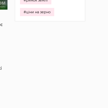
#ринок землі
#ціни на зерно
яє
і