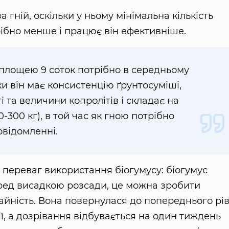
а гній, оскільки у ньому мінімальна кількість
трібно менше і працює він ефективніше.
 площею 9 соток потрібно в середньому
ьки він має консистенцію ґрунтосуміші,
і та величини копролітів і складає на
-300 кг), в той час як гною потрібно
овідомленні.
переваг використання біогумусу: біогумус
ред висадкою розсади, це можна зробити
йність. Вона повернулася до попереднього рів
ї, а дозрівання відбувається на один тиждень