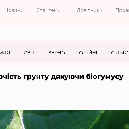
Новини
Спецтеми
Довідник
Прое
МЛЯ
СВІТ
ЗЕРНО
ОЛІЙНІ
СІЛЬГО
чість грунту дякуючи біогумусу