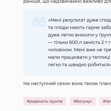
раніше, що надзвичайно важливо для
«Мені результат дуже спо
та плоди мають гарне заба
дуже легко вносити у ґрун
— тільки 600 л замість 2 т
чоловіком. Мені вже не тре
мали працювати у теплиці т
легко та швидко робиться»
На наступний сезон вона також план
#родючість грунтів
#біогумус
#те