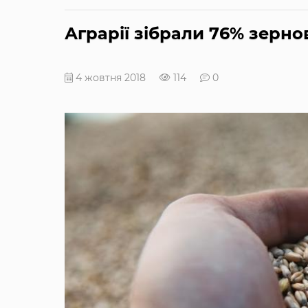
Аграрії зібрали 76% зерн
4 жовтня 2018
114
0