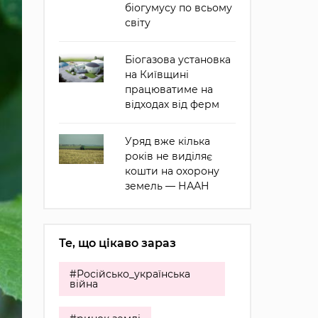
біогумусу по всьому
світу
Біогазова установка
на Київщині
працюватиме на
відходах від ферм
Уряд вже кілька
років не виділяє
кошти на охорону
земель — НААН
Те, що цікаво зараз
#Російсько_українська
війна