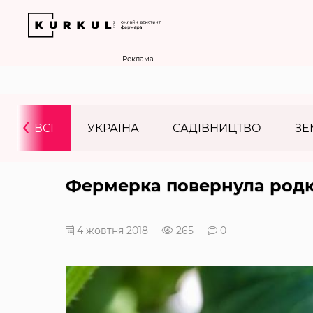
Реклама
‹
ВСІ
УКРАЇНА
САДІВНИЦТВО
ЗЕ
Фермерка повернула родю
4 жовтня 2018
265
0