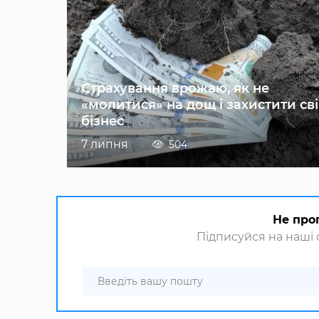
Страхування врожаю, як не
«молитися» на дощ і захистити св
бізнес
7 липня
504
Не про
Підписуйся на наші с