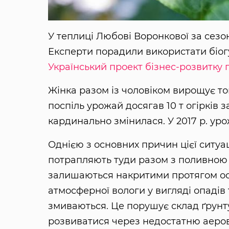
У теплиці Любові Воронкової за сезон
Експерти порадили використати біог
Український проект бізнес-розвитку 
Жінка разом із чоловіком вирощує том
поспіль урожай досягав 10 т огірків з
кардинально змінилася. У 2017 р. урож
Однією з основних причин цієї ситуац
потрапляють туди разом з поливною 
залишаються накритими протягом осі
атмосферної вологи у вигляді опадів 
змиваються. Це порушує склад ґрунт
розвиватися через недостатню аеров