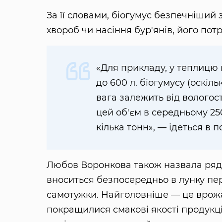
За її словами, біогумус безпечніший з
хвороб чи насіння бур'янів, його по
«Для прикладу, у теплицю
до 600 л. біогумусу (оскіл
вага залежить від вологост
цей об'єм в середньому 250
кілька тонн», — ідеться в п
Любов Воронкова також назвала ряд 
вноситься безпосередньо в лунку пе
самотужки. Найголовніше — це врожа
покращилися смакові якості продукці