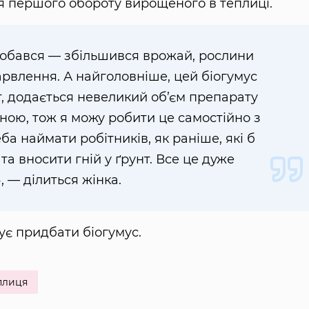
 першого обороту вирощеного в теплиці.
добався — збільшився врожай, рослини
рвлення. А найголовніше, цей біогумус
т, додається невеликий об’єм препарату
 гною, тож я можу робити це самостійно з
ба наймати робітників, як раніше, які б
а вносити гній у ґрунт. Все це дуже
, — ділиться жінка.
ує придбати біогумус.
плиця