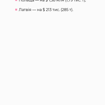
Польща — на $ 1,58 млн (1,79 тис. т);
Латвія — на $ 213 тис. (285 т).