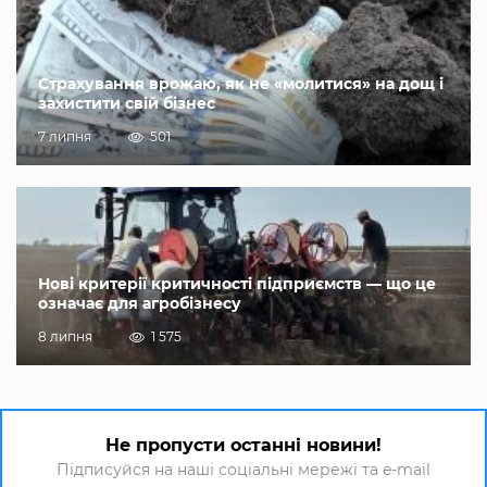
Страхування врожаю, як не «молитися» на дощ і
захистити свій бізнес
7 липня
501
Нові критерії критичності підприємств — що це
означає для агробізнесу
8 липня
1 575
Не пропусти останні новини!
Підписуйся на наші соціальні мережі та e-mail