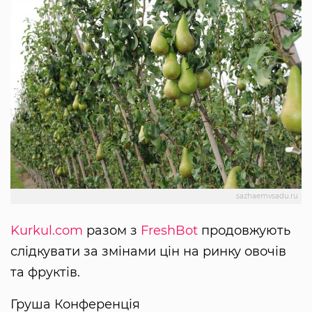
sazhaemvsadu.ru
Kurkul.com
разом з
FreshBot
продовжують
слідкувати за змінами цін на ринку овочів
та фруктів.
Груша Конференція