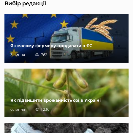
Вибір редакції
Як малому фермеру продавати в ЄС
3 липня
762
Як підвищити врожайність сої в Україні
6 липня
1 236