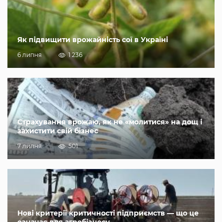
Як підвищити врожайність сої в Україні
6 липня
1 236
Страхування врожаю, як не «молитися» на дощ і
захистити свій бізнес
7 липня
501
Нові критерії критичності підприємств — що це