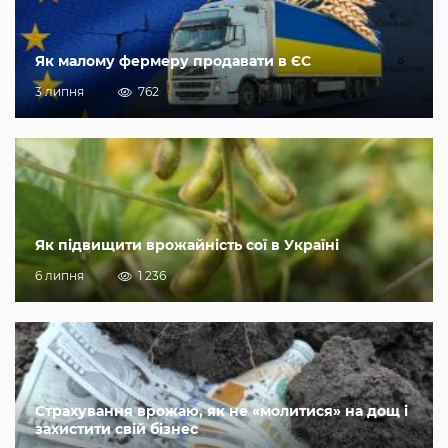
Як малому фермеру продавати в ЄС
3 липня
762
Як підвищити врожайність сої в Україні
6 липня
1 236
Страхування врожаю, як не «молитися» на дощ і
захистити свій бізнес