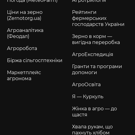
Погода (MeteoFarm)
Агротрилогія
Ціни на зерно
Рейтинги
(Zernotorg.ua)
фермерських
господарств України
Агроаналітика
(Феодал)
Зерно в корм —
вигідна переробка
Агроробота
АгроЕкспедиція
Біржа сільгосптехніки
Гранти та програми
Маркетплейс
допомоги
агронома
АгроОсвіта
Я — Куркуль
Жінка в агро — до
щастя
Хвала рукам, що
пахнуть хлібом