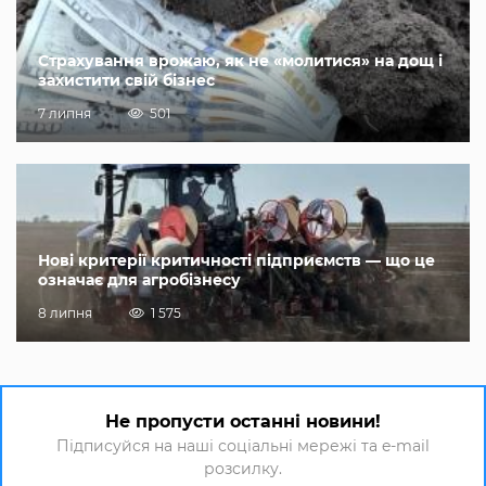
Страхування врожаю, як не «молитися» на дощ і
захистити свій бізнес
7 липня
501
Нові критерії критичності підприємств — що це
означає для агробізнесу
8 липня
1 575
Не пропусти останні новини!
Підписуйся на наші соціальні мережі та e-mail
розсилку.