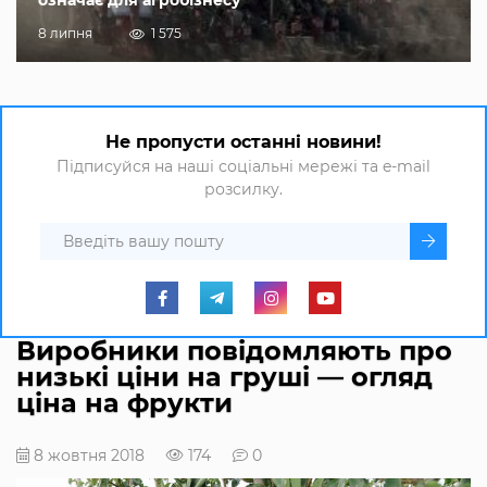
означає для агробізнесу
8 липня
1 575
Не пропусти останні новини!
Підписуйся на наші соціальні мережі та e-mail
розсилку.
Виробники повідомляють про
низькі ціни на груші — огляд
ціна на фрукти
8 жовтня 2018
174
0