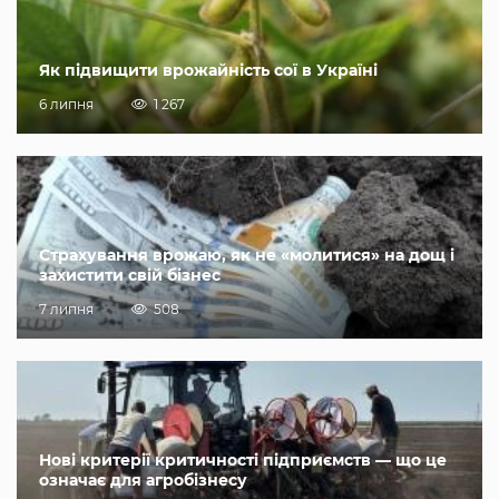
Як підвищити врожайність сої в Україні
6 липня
1 267
Страхування врожаю, як не «молитися» на дощ і
захистити свій бізнес
7 липня
508
Нові критерії критичності підприємств — що це
означає для агробізнесу