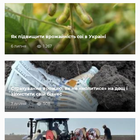
Як підвищити врожайність сої в Україні
6 липня
1 267
Страхування врожаю, як не «молитися» на дощ і
захистити свій бізнес
7 липня
508