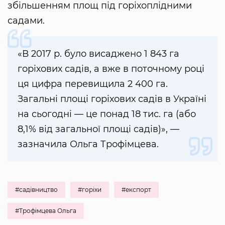
збільшенням площ під горіхоплідними
садами.
«В 2017 р. було висаджено 1 843 га
горіхових садів, а вже в поточному році
ця цифра перевищила 2 400 га.
Загальні площі горіхових садів в Україні
на сьогодні — це понад 18 тис. га (або
8,1% від загальної площі садів)», —
зазначила Ольга Трофімцева.
#садівництво
#горіхи
#експорт
#Трофімцева Ольга