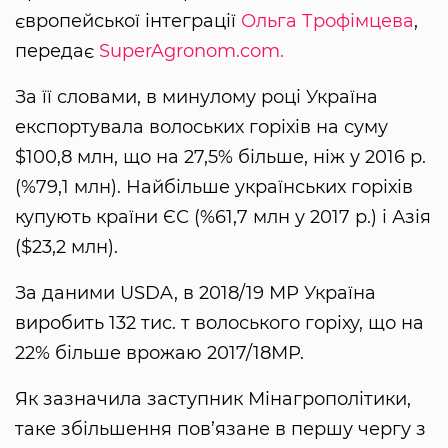
європейської інтеграції
Ольга Трофімцева
,
передає
SuperAgronom.com.
За її словами, в минулому році Україна
експортувала волоських горіхів на суму
$100,8 млн, що на 27,5% більше, ніж у 2016 р.
(%79,1 млн). Найбільше українських горіхів
купують країни ЄС (%61,7 млн у 2017 р.) і Азія
($23,2 млн).
За даними USDA, в 2018/19 МР Україна
виробить 132 тис. т волоського горіху, що на
22% більше врожаю 2017/18МР.
Як зазначила заступник Мінагрополітики,
таке збільшення пов’язане в першу чергу з