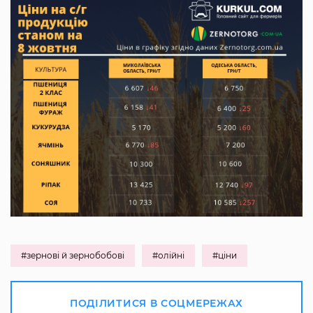
#зернові й зернобобові
#олійні
#ціни
ПОДІЛИТИСЯ В СОЦМЕРЕЖАХ