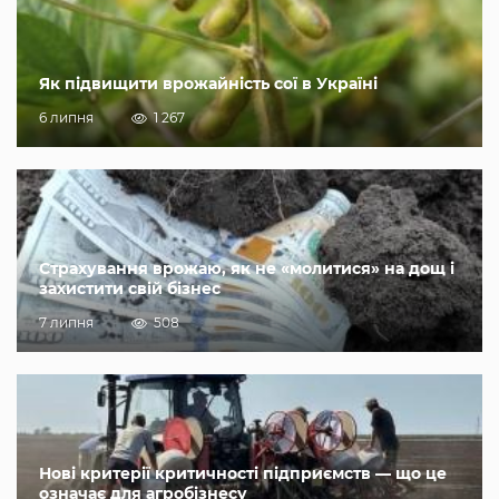
Як підвищити врожайність сої в Україні
6 липня
1 267
Страхування врожаю, як не «молитися» на дощ і
захистити свій бізнес
7 липня
508
Нові критерії критичності підприємств — що це
означає для агробізнесу