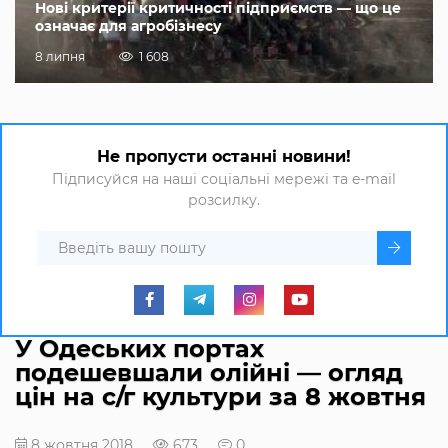
Нові критерії критичності підприємств — що це
означає для агробізнесу
8 липня
1 608
Не пропусти останні новини!
Підписуйся на наші соціальні мережі та e-mail
розсилку.
У Одеських портах
подешевшали олійні — огляд
цін на с/г культури за 8 жовтня
8 жовтня 2018
673
0