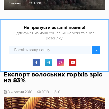
8 липня
1 608
Не пропусти останні новини!
Підписуйся на наші соціальні мережі та e-mail
розсилку.
Експорт волоських горіхів зріс
на 83%
8 жовтня 2018
1618
0