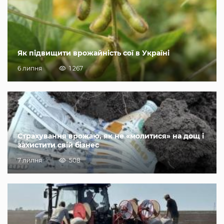
Як підвищити врожайність сої в Україні
6 липня
1 267
Страхування врожаю, як не «молитися» на дощ і
захистити свій бізнес
7 липня
508