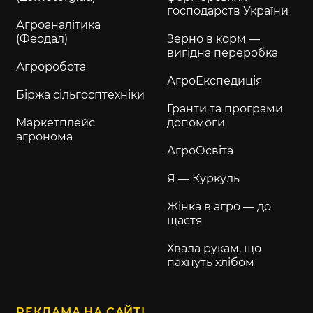
господарств України
Агроаналітика
(Феодал)
Зерно в корм —
вигідна переробка
Агроробота
АгроЕкспедиція
Біржа сільгосптехніки
Гранти та програми
Маркетплейс
допомоги
агронома
АгроОсвіта
Я — Куркуль
Жінка в агро — до
щастя
Хвала рукам, що
пахнуть хлібом
РЕКЛАМА НА САЙТІ