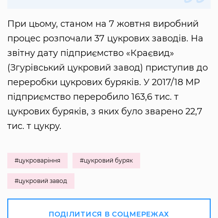
При цьому, станом на 7 жовтня виробний
процес розпочали 37 цукрових заводів. На
звітну дату підприємство «Краєвид»
(Згурівський цукровий завод) приступив до
переробки цукрових буряків. У 2017/18 МР
підприємство переробило 163,6 тис. т
цукрових буряків, з яких було зварено 22,7
тис. т цукру.
#цукроваріння
#цукровий буряк
#цукровий завод
ПОДІЛИТИСЯ В СОЦМЕРЕЖАХ