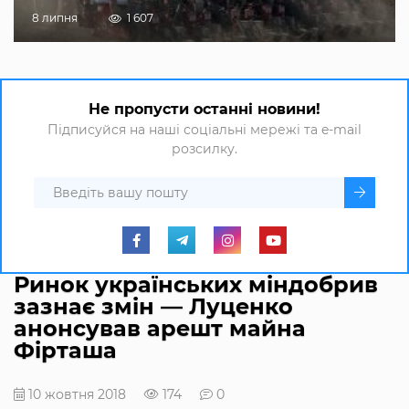
8 липня
1 607
Не пропусти останні новини!
Підписуйся на наші соціальні мережі та e-mail
розсилку.
Ринок українських міндобрив
зазнає змін — Луценко
анонсував арешт майна
Фірташа
10 жовтня 2018
174
0