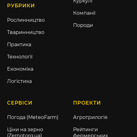
Куркулі
РУБРИКИ
Компанії
Рослинництво
Породи
Тваринництво
Практика
Технології
Економіка
Логістика
СЕРВІСИ
ПРОЕКТИ
Погода (MeteoFarm)
Агротрилогія
Ціни на зерно
Рейтинги
(Zernotorg.ua)
фермерських