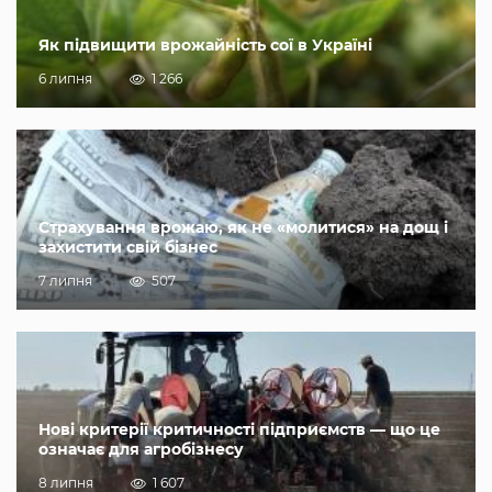
Як підвищити врожайність сої в Україні
6 липня
1 266
Страхування врожаю, як не «молитися» на дощ і
захистити свій бізнес
7 липня
507
Нові критерії критичності підприємств — що це
означає для агробізнесу
8 липня
1 607