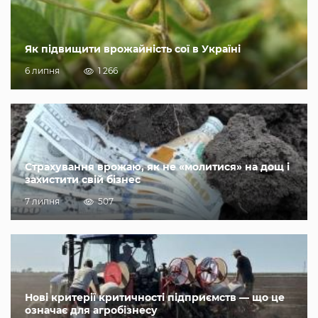
Як підвищити врожайність сої в Україні
6 липня
1 266
Страхування врожаю, як не «молитися» на дощ і
захистити свій бізнес
7 липня
507
Нові критерії критичності підприємств — що це
означає для агробізнесу