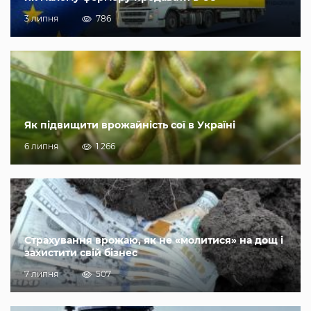
3 липня
786
Як підвищити врожайність сої в Україні
6 липня
1 266
Страхування врожаю, як не «молитися» на дощ і
захистити свій бізнес
7 липня
507