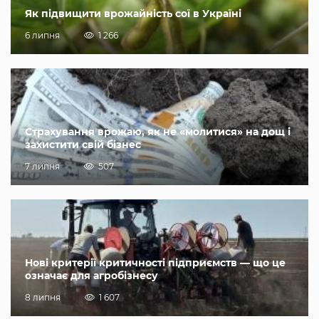
Як підвищити врожайність сої в Україні
6 липня
1 266
Страхування врожаю, як не «молитися» на дощ і
захистити свій бізнес
7 липня
507
Нові критерії критичності підприємств — що це
означає для агробізнесу
8 липня
1 607