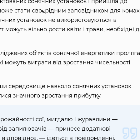
ектованих сонячних установок і прийшла до
може стати своєрідним заповідником для комах
ячних установок не використовуються в
ут можуть вільно рости квіти і трави, необхідні 
ліджених об'єктів сонячної енергетики проляг
 які можуть виграти від зростання чисельності
вши середовище навколо сонячних установок
ися значного зростання прибутку.
рожайності сої, мигдалю і журавлини —
 від запилювачів — принесе додаткові
с. відповідно», — ідеться в повідомленні.