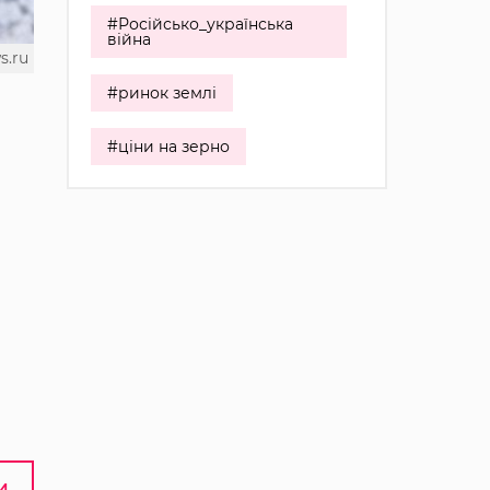
#Російсько_українська
війна
s.ru
#ринок землі
#ціни на зерно
И