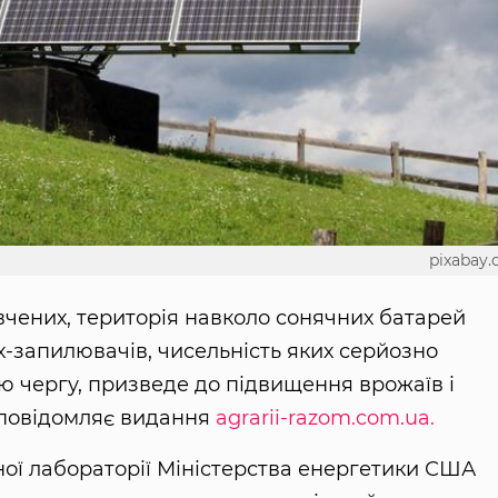
pixabay
вчених, територія навколо сонячних батарей
-запилювачів, чисельність яких серйозно
ою чергу, призведе до підвищення врожаїв і
 повідомляє видання
agrarii-razom.com.ua.
ної лабораторії Міністерства енергетики США