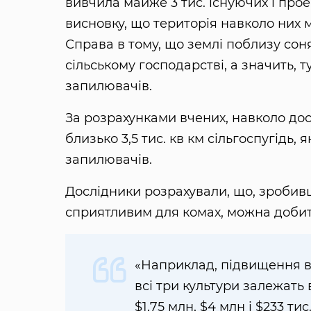
вивчила майже 3 тис. існуючих і про
висновку, що територія навколо них 
Справа в тому, що землі поблизу сон
сільському господарстві, а значить, т
запилювачів.
За розрахунками вчених, навколо дос
близько 3,5 тис. кв км сільгоспугідь,
запилювачів.
Дослідники розрахували, що, зроби
сприятливим для комах, можна добит
«Наприклад, підвищення в
всі три культури залежать
$1,75 млн, $4 млн і $233 ти