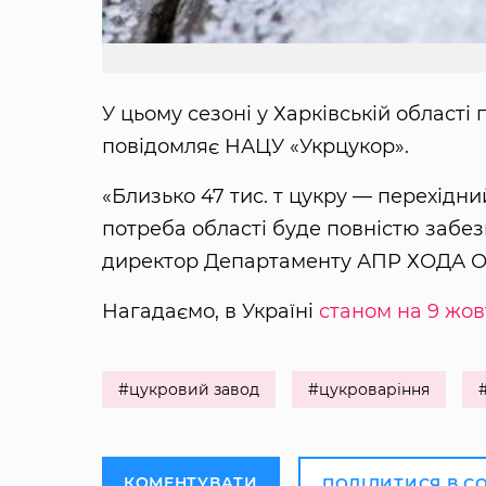
У цьому сезоні у Харківській області
повідомляє НАЦУ «Укрцукор».
«Близько 47 тис. т цукру — перехідн
потреба області буде повністю забе
директор Департаменту АПР ХОДА О
Нагадаємо, в Україні
станом на 9 жов
#цукровий завод
#цукроваріння
КОМЕНТУВАТИ
ПОДІЛИТИСЯ В С