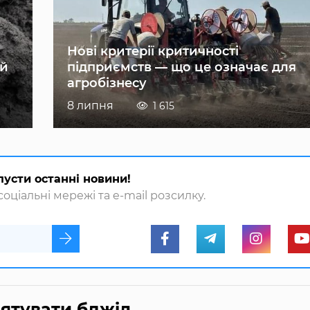
Нові критерії критичності
ій
підприємств — що це означає для
агробізнесу
8 липня
1 615
пусти останні новини!
оціальні мережі та e-mail розсилку.
рятувати бджіл