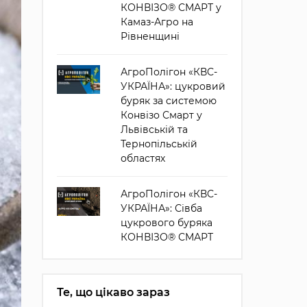
КОНВІЗО® СМАРТ у
Камаз-Агро на
Рівненщині
АгроПолігон «КВС-
УКРАЇНА»: цукровий
буряк за системою
Конвізо Смарт у
Львівській та
Тернопільській
областях
АгроПолігон «КВС-
УКРАЇНА»: Сівба
цукрового буряка
КОНВІЗО® СМАРТ
Те, що цікаво зараз