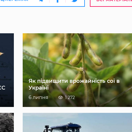
Як підвищити врожайність сої в
ЄС
Україні
6 липня
1 272