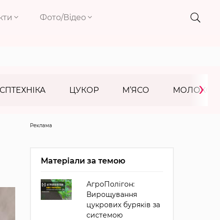
кти
Фото/Відео
›
СПТЕХНІКА
ЦУКОР
М’ЯСО
МОЛОКО
Реклама
Матеріали за темою
АгроПолігон:
Вирощування
цукрових буряків за
системою