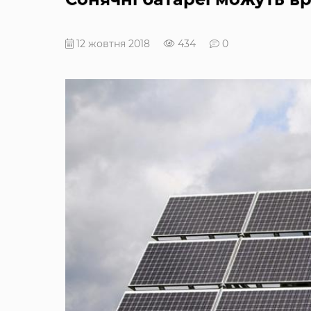
12 жовтня 2018
434
0