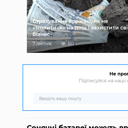
Страхування врожаю, як не
«молитися» на дощ і захистити св
бізнес
7 липня
510
Не про
Підписуйся на наші с
Сонячні батареї можуть в