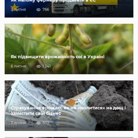
Як малому фермеру продавати в ЄС
3 липня
766
Як підвищити врожайність сої в Україні
6 липня
1 241
Страхування врожаю, як не «молитися» на дощ і
захистити свій бізнес
7 липня
502