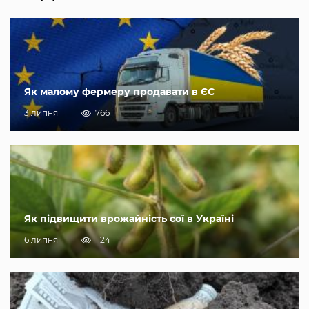
Як малому фермеру продавати в ЄС
3 липня
766
Як підвищити врожайність сої в Україні
6 липня
1 241