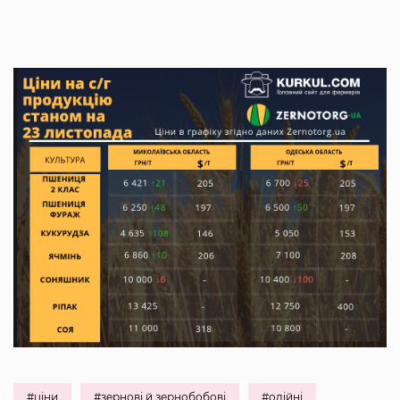
#ціни
#зернові й зернобобові
#олійні