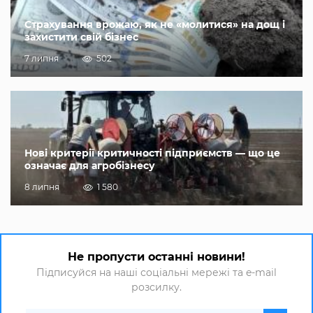
Страхування врожаю, як не «молитися» на дощ і
захистити свій бізнес
7 липня
502
Нові критерії критичності підприємств — що це
означає для агробізнесу
8 липня
1 580
Не пропусти останні новини!
Підписуйся на наші соціальні мережі та e-mail
розсилку.