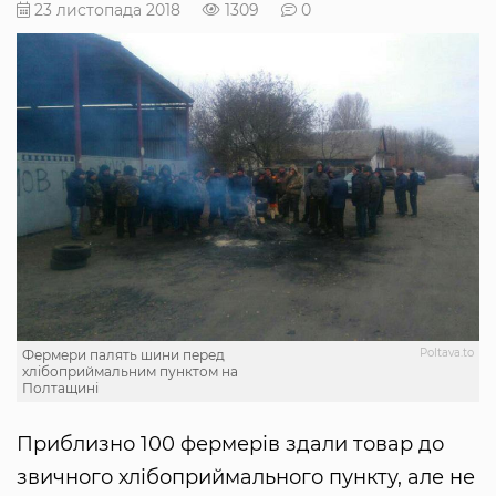
23 листопада 2018
1309
0
Poltava.to
Фермери палять шини перед
хлібоприймальним пунктом на
Полтащині
Приблизно 100 фермерів здали товар до
звичного хлібоприймального пункту, але не