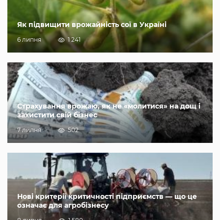
Як підвищити врожайність сої в Україні
6 липня
1 241
Страхування врожаю, як не «молитися» на дощ і
захистити свій бізнес
7 липня
502
Нові критерії критичності підприємств — що це
означає для агробізнесу