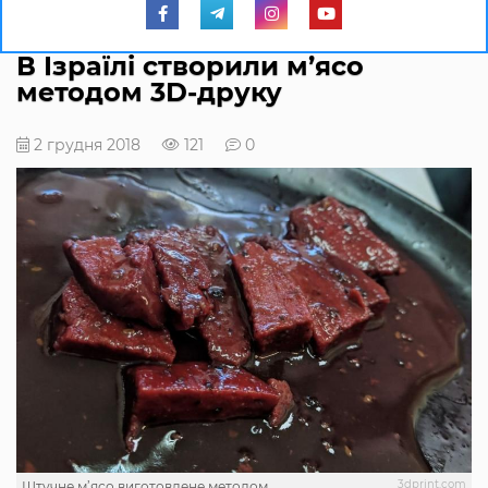
В Ізраїлі створили м’ясо
методом 3D-друку
2 грудня 2018
121
0
3dprint.com
Штучне м’ясо виготовлене методом