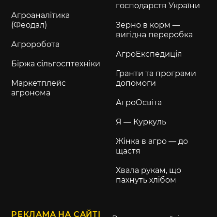
господарств України
Агроаналітика
(Феодал)
Зерно в корм —
вигідна переробка
Агроробота
АгроЕкспедиція
Біржа сільгосптехніки
Гранти та програми
Маркетплейс
допомоги
агронома
АгроОсвіта
Я — Куркуль
Жінка в агро — до
щастя
Хвала рукам, що
пахнуть хлібом
РЕКЛАМА НА САЙТІ