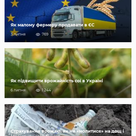
Як малому фермеру продавати в ЄС
3 липня
769
Як підвищити врожайність сої в Україні
6 липня
1 244
Страхування врожаю, як не «молитися» на дощ і