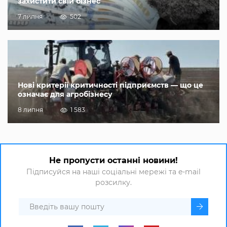
захистити свій бізнес
7 липня
502
Нові критерії критичності підприємств — що це
означає для агробізнесу
8 липня
1 583
Не пропусти останні новини!
Підписуйся на наші соціальні мережі та e-mail
розсилку.