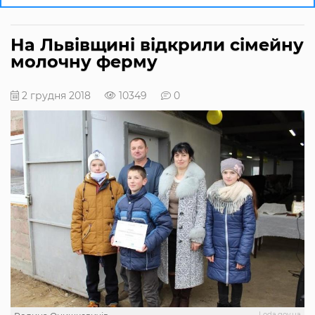
На Львівщині відкрили сімейну
молочну ферму
2 грудня 2018
10349
0
Loda.gov.ua