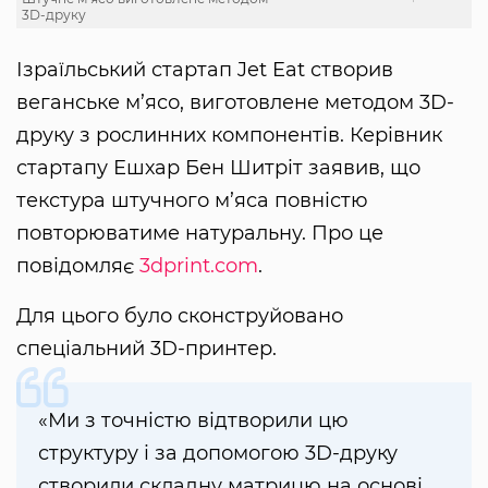
3D-друку
Ізраїльський стартап Jet Eat створив
веганське м’ясо, виготовлене методом 3D-
друку з рослинних компонентів. Керівник
стартапу Ешхар Бен Шитріт заявив, що
текстура штучного м’яса повністю
повторюватиме натуральну. Про це
повідомляє
3dprint.com
.
Для цього було сконструйовано
спеціальний 3D-принтер.
«Ми з точністю відтворили цю
структуру і за допомогою 3D-друку
створили складну матрицю на основі