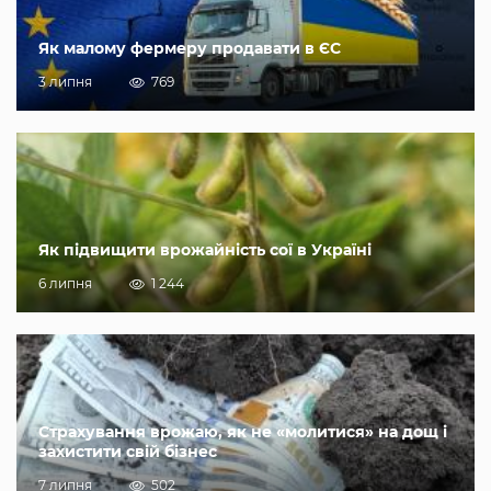
Як малому фермеру продавати в ЄС
3 липня
769
Як підвищити врожайність сої в Україні
6 липня
1 244
Страхування врожаю, як не «молитися» на дощ і
захистити свій бізнес
7 липня
502