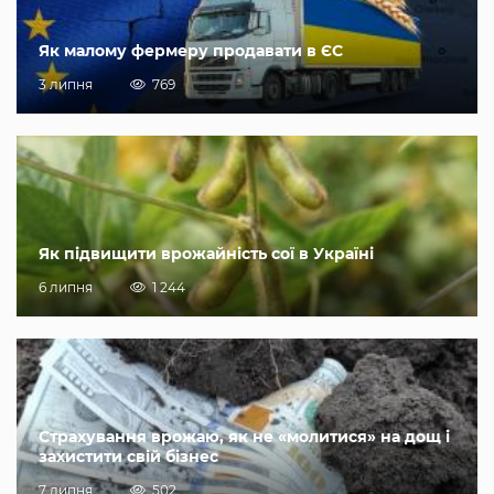
Як малому фермеру продавати в ЄС
3 липня
769
Як підвищити врожайність сої в Україні
6 липня
1 244
Страхування врожаю, як не «молитися» на дощ і
захистити свій бізнес
7 липня
502