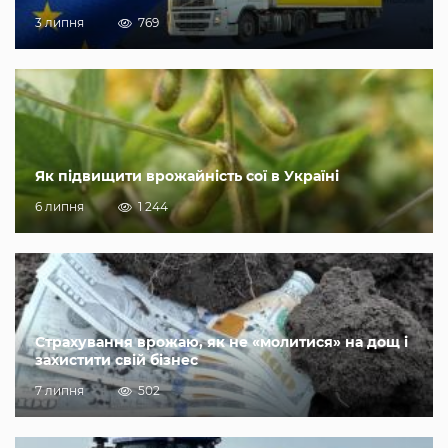
3 липня
769
Як підвищити врожайність сої в Україні
6 липня
1 244
Страхування врожаю, як не «молитися» на дощ і
захистити свій бізнес
7 липня
502