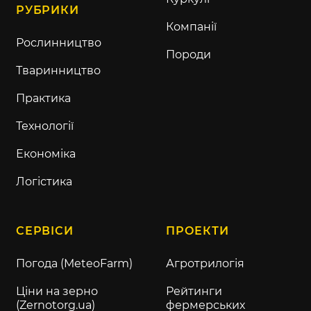
РУБРИКИ
Компанії
Рослинництво
Породи
Тваринництво
Практика
Технології
Економіка
Логістика
СЕРВІСИ
ПРОЕКТИ
Погода (MeteoFarm)
Агротрилогія
Ціни на зерно
Рейтинги
(Zernotorg.ua)
фермерських