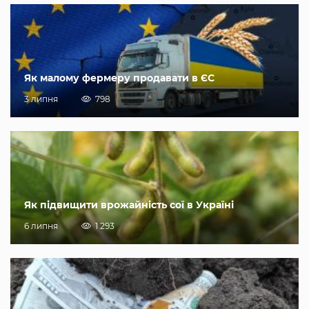
Як малому фермеру продавати в ЄС
3 липня
798
Як підвищити врожайність сої в Україні
6 липня
1 293