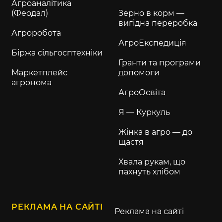
Агроаналітика
(Феодал)
Зерно в корм —
вигідна переробка
Агроробота
АгроЕкспедиція
Біржа сільгосптехніки
Гранти та програми
Маркетплейс
допомоги
агронома
АгроОсвіта
Я — Куркуль
Жінка в агро — до
щастя
Хвала рукам, що
пахнуть хлібом
РЕКЛАМА НА САЙТІ
Реклама на сайті