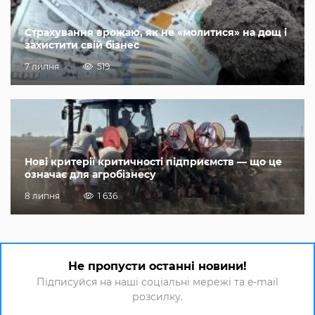
Страхування врожаю, як не «молитися» на дощ і
захистити свій бізнес
7 липня
519
Нові критерії критичності підприємств — що це
означає для агробізнесу
8 липня
1 636
Не пропусти останні новини!
Підписуйся на наші соціальні мережі та e-mail
розсилку.