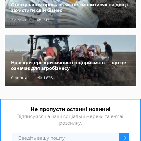
Страхування врожаю, як не «молитися» на дощ і
захистити свій бізнес
7 липня
519
Нові критерії критичності підприємств — що це
означає для агробізнесу
8 липня
1 636
Не пропусти останні новини!
Підписуйся на наші соціальні мережі та e-mail
розсилку.