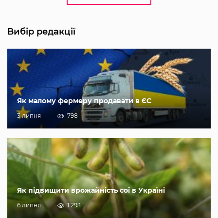
Вибір редакції
Як малому фермеру продавати в ЄС
3 липня
798
Як підвищити врожайність сої в Україні
6 липня
1 293