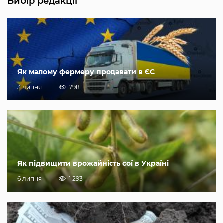
Вибір редакції
Як малому фермеру продавати в ЄС
3 липня
798
Як підвищити врожайність сої в Україні
6 липня
1 293