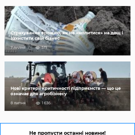
Страхування врожаю, як не «молитися» на дощ і
захистити свій бізнес
7 липня
519
Нові критерії критичності підприємств — що це
означає для агробізнесу
8 липня
1 636
Не пропусти останні новини!