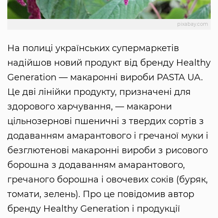
pixabay.com
На полиці українських супермаркетів
надійшов новий продукт від бренду Healthy
Generation — макаронні вироби PASTA UA.
Це дві лінійки продукту, призначені для
здорового харчування, — макарони
цільнозернові пшеничні з твердих сортів з
додаванням амарантового і гречаної муки і
безглютенові макаронні вироби з рисового
борошна з додаванням амарантового,
гречаного борошна і овочевих соків (буряк,
томати, зелень). Про це повідомив автор
бренду Healthy Generation і продукції