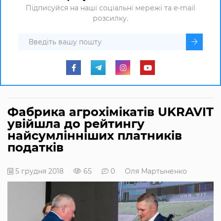
Підписуйся на наші соціальні мережі та e-mail
розсилку.
Фабрика агрохімікатів UKRAVIT
увійшла до рейтингу
найсумлінніших платників
податків
5 грудня 2018
65
0
Оля Мартыненко