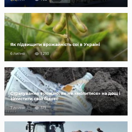
Як підвищити врожайність сої в Україні
6 липня
1 293
Страхування врожаю, як не «молитися» на дощ і
захистити свій бізнес
7 липня
519