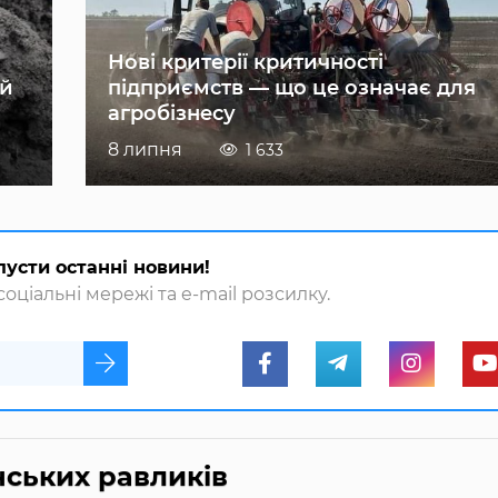
Нові критерії критичності
ій
підприємств — що це означає для
агробізнесу
8 липня
1 633
пусти останні новини!
оціальні мережі та e-mail розсилку.
нських равликів