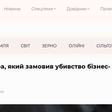
Новини
Спецтеми
Довідник
Прое
МЛЯ
СВІТ
ЗЕРНО
ОЛІЙНІ
СІЛЬГО
а, який замовив убивство бізнес-
ко