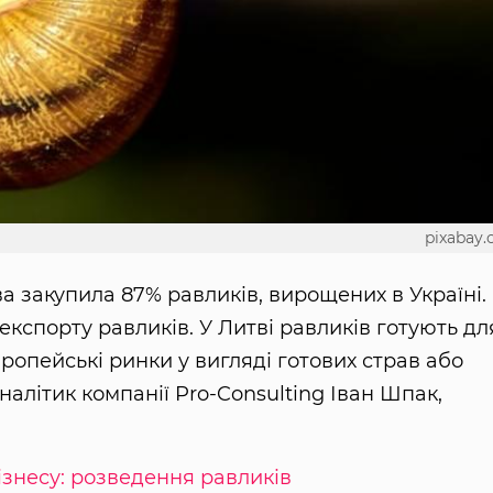
pixabay
тва закупила 87% равликів, вирощених в Україні.
експорту равликів. У Литві равликів готують дл
ропейські ринки у вигляді готових страв або
алітик компанії Pro-Consulting Іван Шпак,
знесу: розведення равликів