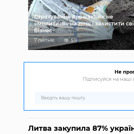
Страхування врожаю, як не
«молитися» на дощ і захистити св
бізнес
7 липня
519
Не про
Підписуйся на наші с
Литва закупила 87% украї