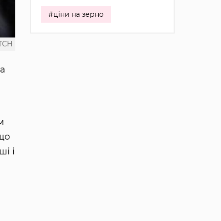
#ціни на зерно
ТСН
та
м
що
ші і