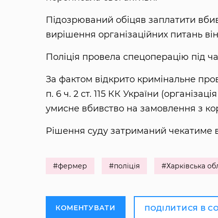
Підозрюваний обіцяв заплатити вбивц
вирішення організаційних питань він 
Поліція провела спецоперацію під ча
За фактом відкрито кримінальне проваджен
п. 6 ч. 2 ст. 115 КК України (організ
умисне вбивство на замовлення з кор
Рішення суду затриманий чекатиме в 
#фермер
#поліція
#Харківська об
КОМЕНТУВАТИ
ПОДІЛИТИСЯ В С