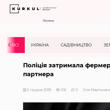
Реклама
‹
ВСІ
УКРАЇНА
САДІВНИЦТВО
ЗЕ
Поліція затримала фермер
партнера
5 грудня 2018
516
0
Оля Мартынен