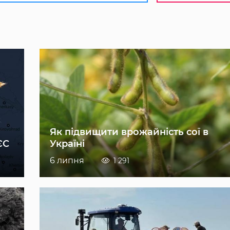
Як підвищити врожайність сої в
ЄС
Україні
6 липня
1 291