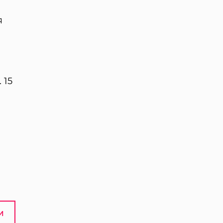
я
 15
И