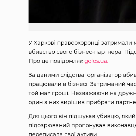
У Харкові правоохоронці затримали 
вбивство свого бізнес-партнера. Під
Про це повідомляє
golos.ua.
За даними слідства, організатор вби
працювали в бізнесі. Затриманий час
той має гроші. Незважаючи на дружні
один з них вирішив прибрати партнер
Для цього він підшукав убивцю, який
підозрюваний пропонував виконавцю 
переписала свої активи.