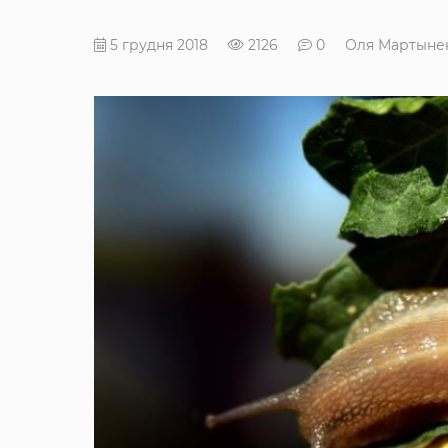
5 грудня 2018
2126
0
Оля Мартыне