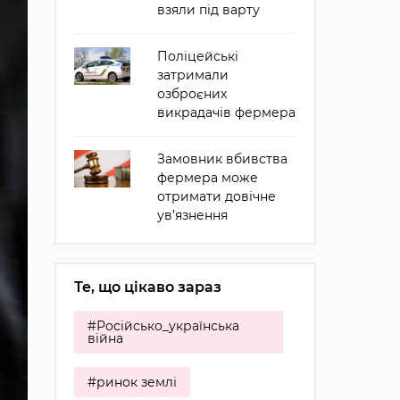
взяли під варту
Поліцейські
затримали
озброєних
викрадачів фермера
Замовник вбивства
фермера може
отримати довічне
ув’язнення
Те, що цікаво зараз
#Російсько_українська
війна
#ринок землі