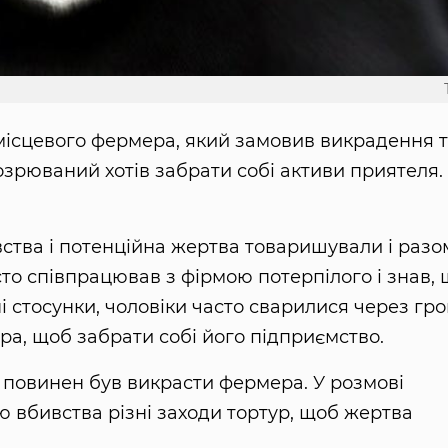
місцевого фермера, який замовив викрадення 
озрюваний хотів забрати собі активи приятеля.
вства і потенційна жертва товаришували і разо
то співпрацював з фірмою потерпілого і знав, 
 стосунки, чоловіки часто сварилися через гро
а, щоб забрати собі його підприємство.
 повинен був викрасти фермера. У розмові
вбивства різні заходи тортур, щоб жертва