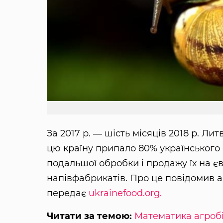
За 2017 р. ― шість місяців 2018 р. Ли
цю країну припало 80% українського 
подальшої обробки і продажу їх на єв
напівфабрикатів. Про це повідомив ан
передає
ukrainefood.org.
Читати за темою:
Математика агробі