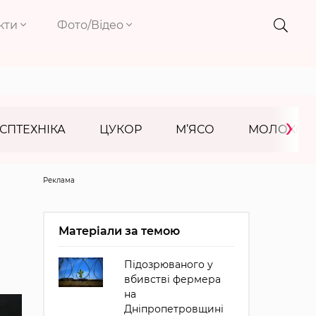
кти
Фото/Відео
›
СПТЕХНІКА
ЦУКОР
М’ЯСО
МОЛОКО
Реклама
Матеріали за темою
Підозрюваного у
вбивстві фермера
на
Дніпропетровщині